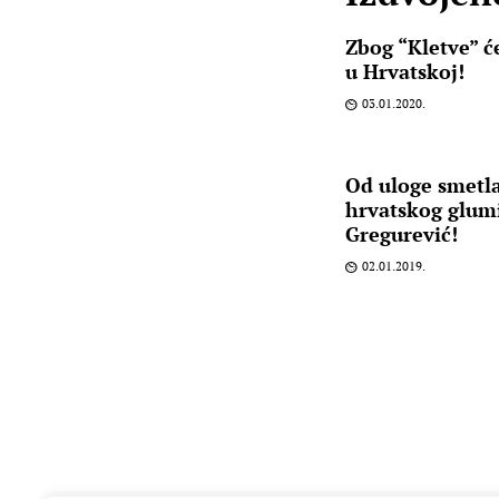
Zbog “Kletve” će
u Hrvatskoj!
03.01.2020.
Od uloge smetla
hrvatskog glumi
Gregurević!
02.01.2019.