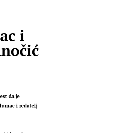
ac i
Anočić
est da je 
lumac i redatelj 