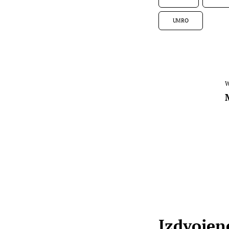
UMRO
W
Izdvojene