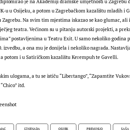
diplomirao je na Akademiji dramske umjetnosti u Zagrebu d
NK-u u Osijeku, a potom u Zagrebačkom kazalištu mladih i 
u Zagrebu. Na svim tim mjestima iskazao se kao glumac, ali i
ječjeg teatra. Većinom su u pitanju autorski projekti, a prek
ima” postavljenima u Teatru Exit. U samo nekoliko godina p
. izvedbu, a ona mu je donijela i nekoliko nagrada. Nastavlja
 a potom i u Satiričkom kazalištu Kerempuh te Gavelli.
mskim ulogama, a tu se ističu “Libertango”, “Zapamtite Vukov
 “Chico” itd.
reenshot
MAC
IZNENADA
OSIJEK
PREMINUO
SAŠA