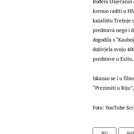
Rođeni Osječanin 
krenuo raditi u H
kazalištu Trešnje 
predstava nego i d
dogodila s “Kauboj
doživjela svoju 400
predstave u Exitu,
Iskazao se i u fil
“Prezimiti u Riju”,
Foto: YouTube Sc
2021
GLU