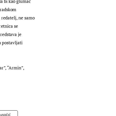
a bi kao glumac 
Gradskom 
 redatelj, ne samo 
retnica se 
redstava je 
 postavljati 
ar”, “Armin”, 
 ANOČIĆ