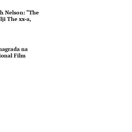
h Nelson: “The
lji The xx-a,
 nagrada na
ional Film