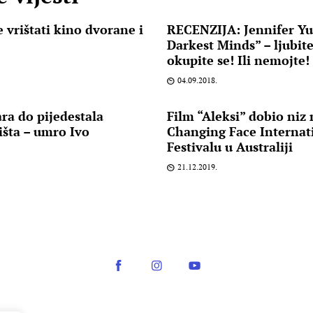
 vrištati kino dvorane i
RECENZIJA: Jennifer Yu
Darkest Minds” – ljubite
okupite se! Ili nemojte!
04.09.2018.
ra do pijedestala
Film “Aleksi” dobio niz
šta – umro Ivo
Changing Face Internat
Festivalu u Australiji
21.12.2019.