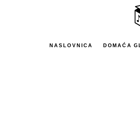
NASLOVNICA
DOMAĆA GLAZBA
STRANA GLAZBA
NASLOVNICA
DOMAĆA G
FILM
MUSIC BOX