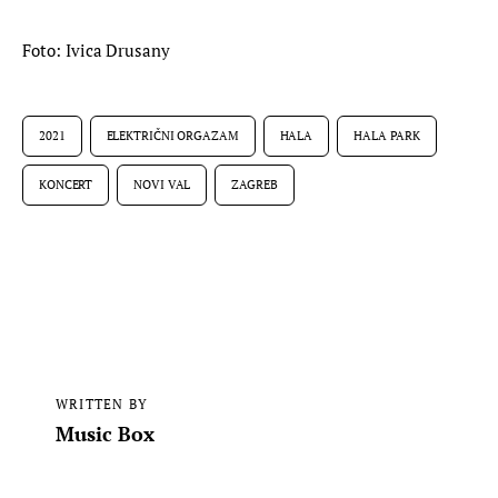
Foto: Ivica Drusany
2021
ELEKTRIČNI ORGAZAM
HALA
HALA PARK
KONCERT
NOVI VAL
ZAGREB
WRITTEN BY
Music Box