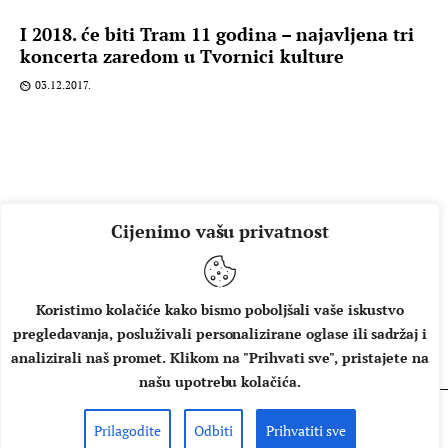
I 2018. će biti Tram 11 godina – najavljena tri
koncerta zaredom u Tvornici kulture
03.12.2017.
Cijenimo vašu privatnost
Koristimo kolačiće kako bismo poboljšali vaše iskustvo
pregledavanja, posluživali personalizirane oglase ili sadržaj i
O NAMA
IMPRESSUM
UVJETI KORIŠTENJA
analizirali naš promet. Klikom na "Prihvati sve", pristajete na
našu upotrebu kolačića.
Prilagodite
Odbiti
Prihvatiti sve
Copyright © 2026 Music Box - All rights reserved.