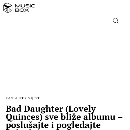
NASLOVNICA
DOMAĆA GLAZBA
STRANA GLAZBA
FILM
KANTAUTOR
VIJESTI
MUSIC BOX
Bad Daughter (Lovely
Quinces) sve bliže albumu –
poslušajte i pogledajte