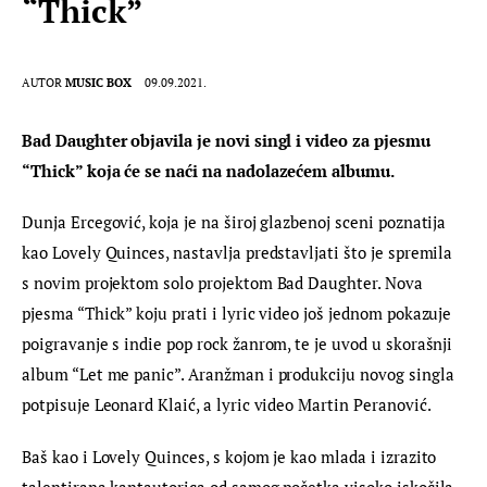
“Thick”
AUTOR
MUSIC BOX
09.09.2021.
Bad Daughter objavila je novi singl i video za pjesmu 
“Thick” koja će se naći na nadolazećem albumu.
Dunja Ercegović, koja je na široj glazbenoj sceni poznatija 
kao Lovely Quinces, nastavlja predstavljati što je spremila 
s novim projektom solo projektom Bad Daughter. Nova 
pjesma “Thick” koju prati i lyric video još jednom pokazuje 
poigravanje s indie pop rock žanrom, te je uvod u skorašnji 
album “Let me panic”. Aranžman i produkciju novog singla 
potpisuje Leonard Klaić, a lyric video Martin Peranović.
Baš kao i Lovely Quinces, s kojom je kao mlada i izrazito 
talentirana kantautorica od samog početka visoko iskočila 