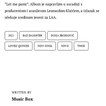
“Let me panic”. Album je napravljen u suradnji s 
producentom i aranžerom Leonardom Klaićem, a izlazak se 
očekuje sredinom jeseni za LAA.
2021
BAD DAUGHTER
DUNJA ERCEGOVIĆ
LOVELY QUINCES
NOVI SINGL
NOVO
THICK
WRITTEN BY
Music Box