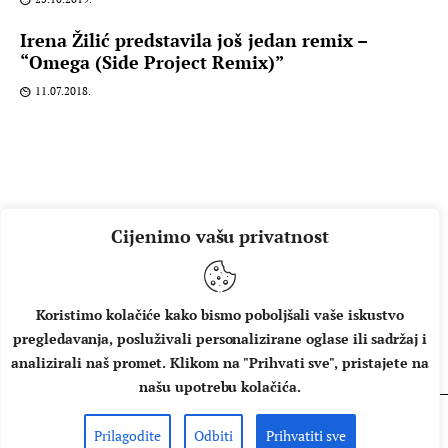
Irena Žilić predstavila još jedan remix –
“Omega (Side Project Remix)”
11.07.2018.
Cijenimo vašu privatnost
Koristimo kolačiće kako bismo poboljšali vaše iskustvo
pregledavanja, posluživali personalizirane oglase ili sadržaj i
O NAMA
IMPRESSUM
UVJETI KORIŠTENJA
analizirali naš promet. Klikom na "Prihvati sve", pristajete na
našu upotrebu kolačića.
Prilagodite
Odbiti
Prihvatiti sve
Copyright © 2026 Music Box - All rights reserved.