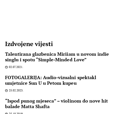
Izdvojene vijesti
Talentirana glazbenica Miriiam u novom indie
singlu i spotu “Simple-Minded Love”
02.07.2021.
FOTOGALERIJA: Audio-vizualni spektakl
umjetnice Sun U u Petom kupeu
25.02.2023.
“Ispod punog mjeseca” – violinom do nove hit
balade Matta Shafta
25.10.2019.