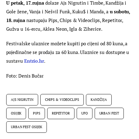
U petak, 17. rujna
 dolaze Ajs Nigrutin i Timbe, Kandžija i 
Gole žene, Vanja i Nešvil Funk, Kuku$ i Manda, a 
u subotu, 
18. rujna
 nastupaju Pips, Chips & Videoclips, Repetitor, 
Gužva u 16-ercu, Aklea Neon, Igla & Ziherice.
Festivalske ulaznice možete kupiti po cijeni od 80 kuna, a 
pojedinačne se prodaju za 60 kuna. Ulaznice su dostupne u 
sustavu 
Entrio.hr
.
Foto: Denis Bučar
AJS NIGRUTIN
CHIPS & VIDEOCLIPS
KANDŽIJA
OSIJEK
PIPS
REPETITOR
UFO
URBAN FEST
URBAN FEST OSIJEK