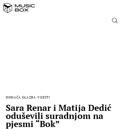
NASLOVNICA
DOMAĆA GLAZBA
STRANA GLAZBA
FILM
DOMAĆA GLAZBA
VIJESTI
MUSIC BOX
Sara Renar i Matija Dedić
oduševili suradnjom na
pjesmi “Bok”