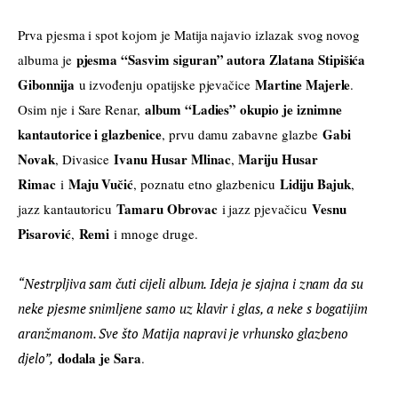
Prva pjesma i spot kojom je Matija najavio izlazak svog novog 
pjesma “Sasvim siguran” autora Zlatana Stipišića 
albuma je 
Gibonnija
Martine Majerle
 u izvođenju opatijske pjevačice 
. 
 album “Ladies” okupio je iznimne 
Osim nje i Sare Renar,
kantautorice i glazbenice
Gabi 
, prvu damu zabavne glazbe 
Novak
Ivanu Husar Mlinac
Mariju Husar 
, Divasice 
, 
Rimac
 Maju Vučić
Lidiju Bajuk
 i
, poznatu etno glazbenicu 
, 
Tamaru Obrovac
Vesnu 
jazz kantautoricu 
 i jazz pjevačicu 
Pisarović
Remi
, 
 i mnoge druge.
“Nestrpljiva sam čuti cijeli album. Ideja je sjajna i znam da su 
neke pjesme snimljene samo uz klavir i glas, a neke s bogatijim 
aranžmanom. Sve što Matija napravi je vrhunsko glazbeno 
dodala je Sara
djelo”,
.