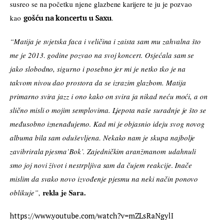
susreo se na početku njene glazbene karijere te ju je pozvao 
kao 
gošću na koncertu u Saxu
.
“Matija je svjetska faca i veličina i zaista sam mu zahvalna što 
me je 2013. godine pozvao na svoj koncert. Osjećala sam se 
jako slobodno, sigurno i posebno jer mi je netko tko je na 
takvom nivou dao prostora da se izrazim glazbom. Matija 
primarno svira jazz i ono kako on svira ja nikad neću moći, a on 
slično misli o mojim semplovima. Ljepota naše suradnje je što se 
međusobno iznenađujemo. Kad mi je objasnio ideju svog novog 
albuma bila sam oduševljena. Nekako nam je skupa najbolje 
zavibrirala pjesma’Bok’. Zajedničkim aranžmanom udahnuli 
smo joj novi život i nestrpljiva sam da čujem reakcije. Inače 
mislim da svako novo izvođenje pjesmu na neki način ponovo 
rekla je Sara.
oblikuje”
, 
https://www.youtube.com/watch?v=mZLsRaNgylI