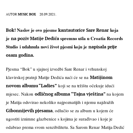
AUTOR
MUSIC BOX
20.09.2021.
Naslov je ovo pjesme
 koja 
Bok! 
 kantautorice Sare Renar
je 
spremno ušla u Croatia Records 
na poziv Matije Dedića 
Studio i udahnula novi život pjesmi koju je 
napisala prije 
. 
osam godina
Pjesma “Bok” u sjajnoj izvedbi Sare Renar i vrhunskoj 
klavirskoj pratnji Matije Dedića naći će se na 
Matijinom 
novom albumu “Ladies”
 koji se na tržištu očekuje idući 
mjesec. 
Nakon 
odličnog albuma “Tajna vještina” 
na kojem 
je Matija odsvirao nekoliko najpoznatijih i njemu najdražih 
Gibonnijevih pjesama
, odlučio se za album u kojem će 
ugostiti iznimne glazbenice s kojima je surađivao i koje je 
odabrao prema svom senzibilitetu. Sa Sarom Renar Matija Dedić 