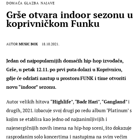
DOMAĆA GLAZBA
NAJAVE
Grše otvara indoor sezonu u
koprivničkom Funku
AUTOR
MUSIC BOX
18.10.2021.
Jedan od najpopularnijih domaćih hip-hop izvođača, 
Grše, u petak 12.11. po prvi puta dolazi u Koprivnicu, 
gdje će održati nastup u prostoru FUNK i time otvoriti 
novu “indoor” sezonu.
Autor velikih hitova “
Highlife
”, “
Badr Hari
”, “
Gangland
” i 
drugih, 2021. izbacuje svoj drugi po redu album ‘Platinum’ s 
kojim se etablira kao jedno od najzanimljivijih i 
najenergičnijih novih imena na hip-hop sceni, što dokazuje 
rasprodanim solo koncertima i nastupima na svim većim 