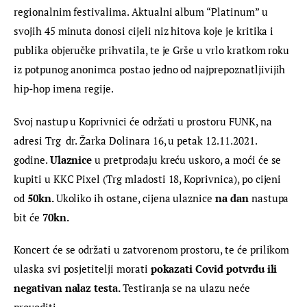
regionalnim festivalima. Aktualni album “Platinum” u 
svojih 45 minuta donosi cijeli niz hitova koje je kritika i 
publika objeručke prihvatila, te je Grše u vrlo kratkom roku 
iz potpunog anonimca postao jedno od najprepoznatljivijih 
hip-hop imena regije.
Svoj nastup u Koprivnici će održati u prostoru FUNK, na 
adresi Trg  dr. Žarka Dolinara 16, u petak 12.11.2021. 
godine. 
Ulaznice
 u pretprodaju kreću uskoro, a moći će se 
kupiti u KKC Pixel (Trg mladosti 18, Koprivnica), po cijeni 
od 
50kn. 
Ukoliko ih ostane, cijena ulaznice 
na dan
 nastupa 
bit će 
70kn.
Koncert će se održati u zatvorenom prostoru, te će prilikom 
ulaska svi posjetitelji morati 
pokazati Covid potvrdu ili 
negativan nalaz testa. 
Testiranja se na ulazu neće 