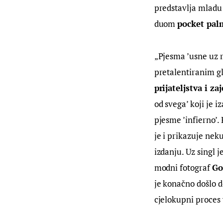
predstavlja mladu 
duom 
pocket pal
„Pjesma ’usne uz r
pretalentiranim g
prijateljstva i z
od svega’ koji je i
pjesme ’infierno’.
je i prikazuje nek
izdanju. Uz singl j
modni fotograf 
Go
je konačno došlo do
cjelokupni proces