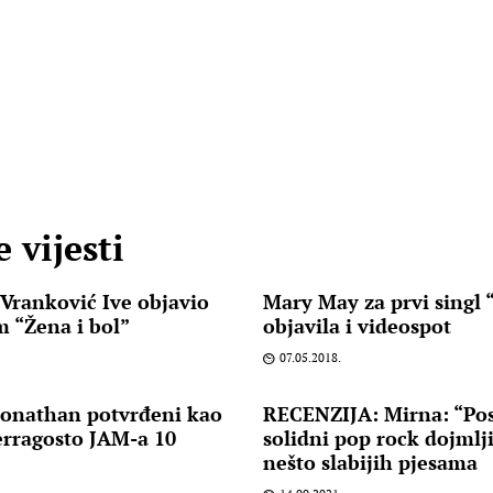
 vijesti
Vranković Ive objavio
Mary May za prvi singl 
m “Žena i bol”
objavila i videospot
07.05.2018.
 Jonathan potvrđeni kao
RECENZIJA: Mirna: “Posl
erragosto JAM-a 10
solidni pop rock dojmlj
nešto slabijih pjesama