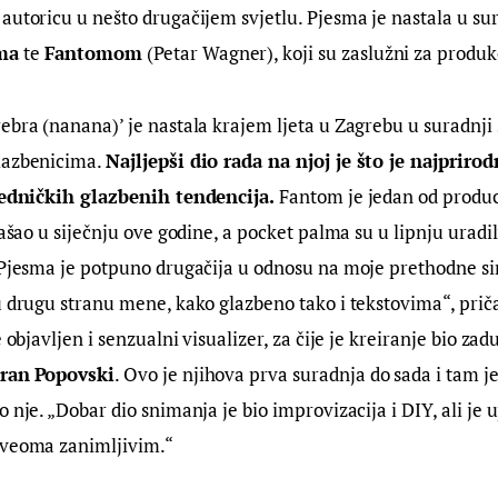
autoricu u nešto drugačijem svjetlu. Pjesma je nastala u sur
ma
 te 
Fantomom
 (Petar Wagner), koji su zaslužni za produk
ebra (nanana)’ je nastala krajem ljeta u Zagrebu u suradnji 
lazbenicima. 
Najljepši dio rada na njoj je što je najprirod
ajedničkih glazbenih tendencija.
 Fantom je jedan od produc
zašao u siječnju ove godine, a pocket palma su u lipnju uradil
 Pjesma je potpuno drugačija u odnosu na moje prethodne si
u drugu stranu mene, kako glazbeno tako i tekstovima“, pri
e objavljen i senzualni visualizer, za čije je kreiranje bio za
ran
Popovski
. Ovo je njihova prva suradnja do sada i tam j
 nje. „Dobar dio snimanja je bio improvizacija i DIY, ali je u
 veoma zanimljivim.“