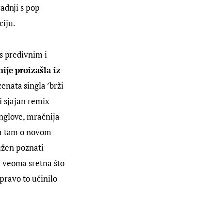
adnji s pop 
ciju.
s predivnim i 
nije proizašla iz 
enata singla ’brži 
i sjajan remix 
nglove, mračnija 
ča tam o novom 
dužen poznati 
e veoma sretna što 
pravo to učinilo 