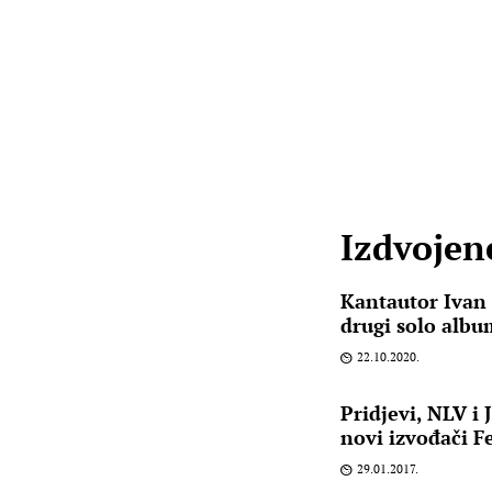
Izdvojene
Kantautor Ivan 
drugi solo albu
22.10.2020.
Pridjevi, NLV i
novi izvođači F
29.01.2017.