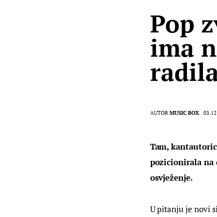
Pop z
ima n
radil
AUTOR
MUSIC BOX
03.12
Tam, kantautoric
pozicionirala na
osvježenje.
U pitanju je novi 