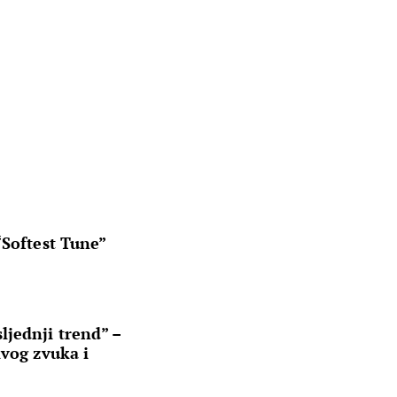
“Softest Tune”
jednji trend” –
ivog zvuka i