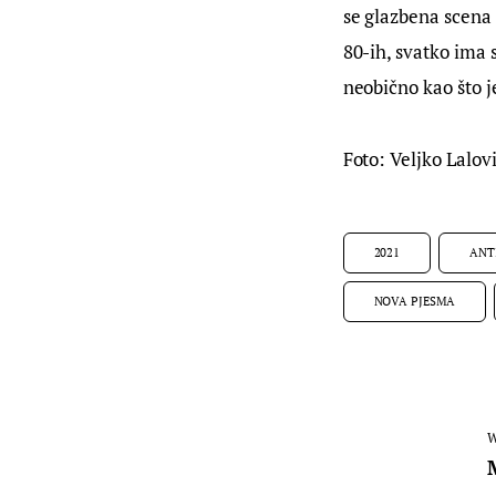
se glazbena scena 
80-ih, svatko ima 
neobično kao što j
Foto: Veljko Lalov
2021
ANT
NOVA PJESMA
W