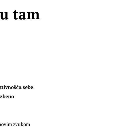
ju tam
e
ativnošću sebe 
azbeno 
 novim zvukom 