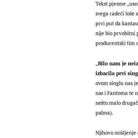
Tekst pjesme „usne
svega radeći loše s
prvi put da kantau
nije bio prvobitni 
producentski tim 
„
Bilo nam je nei
izbacila prvi sing
ovom singlu nas je
nas i Fantoma te 
nešto malo drugač
palma).
Njihovo mišljenje 