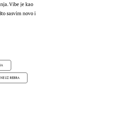
ja. Vibe je kao 
što sasvim novo i 
NA
SNE UZ REBRA