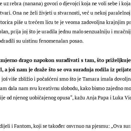
 uz rebra (nanana) govori o djevojci koja ne voli sebe i koja 
tvari. Ona ne želi živjeti u stvarnosti, već u nekoj paralelnoj
torica piše u trećem licu te je veoma zadovoljna krajnjim p
plan, prija joj što je uradila jednu malo senzualniju i mračni
odradili su uistinu fenomenalan posao.
zmjerno drago napokon surađivati s tam, što priželjkuje
l, a još nam je draže što se ova suradnja rodila iz prijate
 još više zbližio i počašćeni smo što je Tamara imala dovoljn
nam dala nam svu kreativnu slobodu, kako bismo zajedno mog
ije od njenog uobičajenog opusa“, kažu Anja Papa i Luka Vid
dijeli i Fantom, koji se također osvrnuo na pjesmu: „Ova su