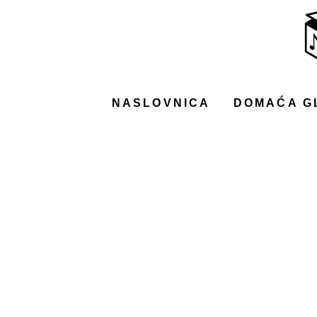
NASLOVNICA
DOMAĆA GLAZBA
STRANA GLAZBA
NASLOVNICA
DOMAĆA G
FILM
MUSIC BOX