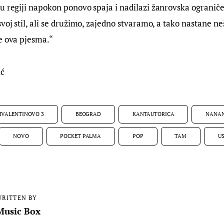
u regiji napokon ponovo spaja i nadilazi žanrovska ograničen
svoj stil, ali se družimo, zajedno stvaramo, a tako nastane ne
e ova pjesma.“
ić
IVALENTINOVO 3
BEOGRAD
KANTAUTORICA
NANA
NOVO
POCKET PALMA
POP
TAM
U
RITTEN BY
Music Box