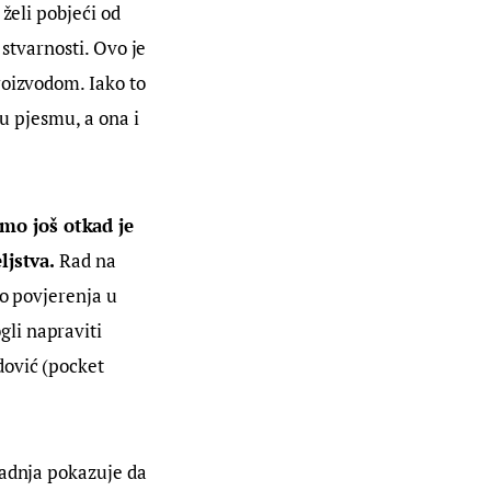
želi pobjeći od 
 stvarnosti. Ovo je 
roizvodom. Iako to 
ju pjesmu, a ona i 
mo još otkad je 
ljstva.
 Rad na 
o povjerenja u 
li napraviti 
ović (pocket 
radnja pokazuje da 