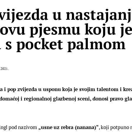
vijezda u nastajan
ovu pjesmu koju j
a s pocket palmom
.2021.
a i pop zvijezda u usponu koja je svojim talentom i kre
 domaćoj i regionalnoj glazbenoj sceni, donosi pravo gl
singl pod nazivom 
„usne uz rebra (nanana)“
, koji potpuno