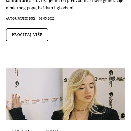
kantautorica slovi za jednu od predvodnica nove generacije
modernog popa, baš kao i glazbeni…
AUTOR
MUSIC BOX
05.03.2022.
PROČITAJ VIŠE
KANTAUTOR
VIJESTI