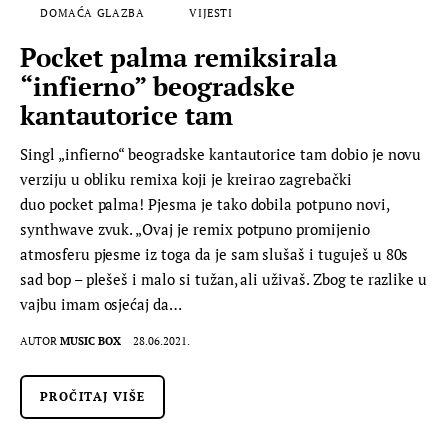
DOMAĆA GLAZBA
VIJESTI
Pocket palma remiksirala
“infierno” beogradske
kantautorice tam
Singl „infierno“ beogradske kantautorice tam dobio je novu
verziju u obliku remixa koji je kreirao zagrebački
duo pocket palma! Pjesma je tako dobila potpuno novi,
synthwave zvuk. „Ovaj je remix potpuno promijenio
atmosferu pjesme iz toga da je sam slušaš i tuguješ u 80s
sad bop – plešeš i malo si tužan, ali uživaš. Zbog te razlike u
vajbu imam osjećaj da…
AUTOR
MUSIC BOX
28.06.2021.
PROČITAJ VIŠE