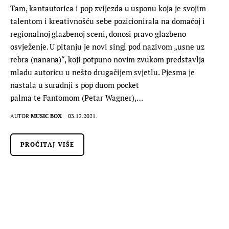
Tam, kantautorica i pop zvijezda u usponu koja je svojim
talentom i kreativnošću sebe pozicionirala na domaćoj i
regionalnoj glazbenoj sceni, donosi pravo glazbeno
osvježenje. U pitanju je novi singl pod nazivom „usne uz
rebra (nanana)“, koji potpuno novim zvukom predstavlja
mladu autoricu u nešto drugačijem svjetlu. Pjesma je
nastala u suradnji s pop duom pocket
palma te Fantomom (Petar Wagner),…
AUTOR
MUSIC BOX
03.12.2021.
PROČITAJ VIŠE