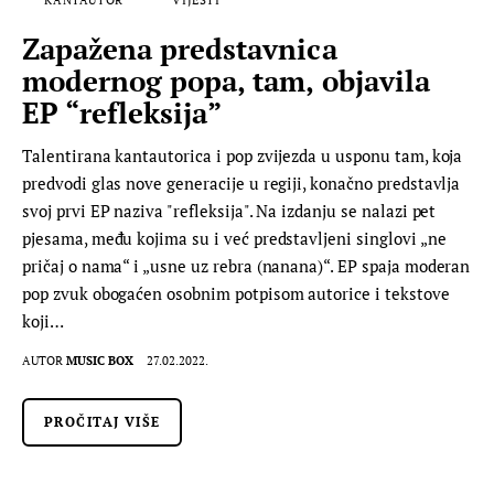
Zapažena predstavnica
modernog popa, tam, objavila
EP “refleksija”
Talentirana kantautorica i pop zvijezda u usponu tam, koja
predvodi glas nove generacije u regiji, konačno predstavlja
svoj prvi EP naziva "refleksija". Na izdanju se nalazi pet
pjesama, među kojima su i već predstavljeni singlovi „ne
pričaj o nama“ i „usne uz rebra (nanana)“. EP spaja moderan
pop zvuk obogaćen osobnim potpisom autorice i tekstove
koji…
AUTOR
MUSIC BOX
27.02.2022.
PROČITAJ VIŠE