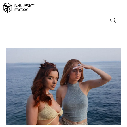
NASLOVNICA
DOMAĆA GLAZBA
STRANA GLAZBA
FILM
MUSIC BOX