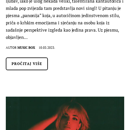
ljubav, iako je ulog nekada veliki, talentirana kantautorica i
mlada pop zvijezda tam predstavlja novi singl! U pitanju je
pjesma „panonija“ koja, u autoričinom jedinstvenom stilu,
priča o krhkim emocijama i sjećanju na osobu koja iz
sadašnje perspektive izgleda kao jedina prava. Uz pjesmu,
objavljen…
AUTOR
MUSIC BOX
10.03.2023.
PROČITAJ VIŠE