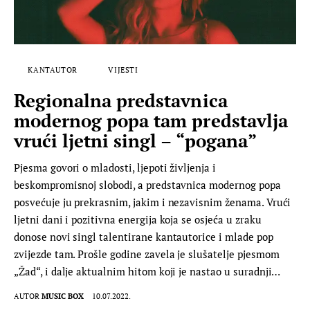
KANTAUTOR
VIJESTI
Regionalna predstavnica
modernog popa tam predstavlja
vrući ljetni singl – “pogana”
Pjesma govori o mladosti, ljepoti življenja i
beskompromisnoj slobodi, a predstavnica modernog popa
posvećuje ju prekrasnim, jakim i nezavisnim ženama. Vrući
ljetni dani i pozitivna energija koja se osjeća u zraku
donose novi singl talentirane kantautorice i mlade pop
zvijezde tam. Prošle godine zavela je slušatelje pjesmom
„Žad“, i dalje aktualnim hitom koji je nastao u suradnji…
AUTOR
MUSIC BOX
10.07.2022.