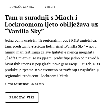
DOMAĆA GLAZBA
VIJESTI
Tam u suradnji s Miach i
Lockroomom ljeto obilježava uz
“Vanilla Sky”
Jedna od najuspješnijih regionalnih pop i R&B umjetnica,
tam, predstavlja eteričan ljetni singl „Vanilla Sky“ – novu
himnu manifestiranja za sve ljubitelje njenog megahita
„Žad“! Umjetnici se na pjesmi pridružuje jedno od najvećih
hrvatskih imena u pop glazbi nove generacije – Miach, a iza
produkcije pjesme stoje trenutno najtraženiji i najslušaniji
regionalni producenti Lockroom i Mirda.…
AUTOR
MUSIC BOX
04.08.2024.
PROČITAJ VIŠE