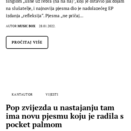
singlom „usne uz rebra (na na na)“, koji je ostavio jak dojam
na slušatelje, i najnovija pjesma dio je nadolazećeg EP
izdanja „refleksija“. Pjesma „ne pričaj…
AUTOR
MUSIC BOX
28.01.2022.
PROČITAJ VIŠE
KANTAUTOR
VIJESTI
Pop zvijezda u nastajanju tam
ima novu pjesmu koju je radila s
pocket palmom