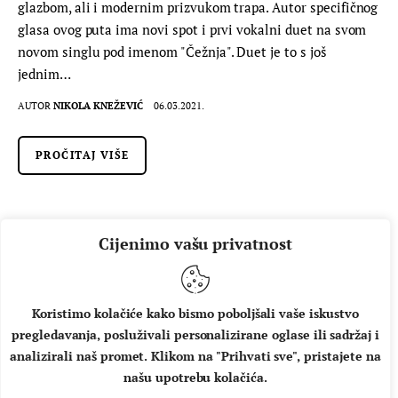
glazbom, ali i modernim prizvukom trapa. Autor specifičnog
glasa ovog puta ima novi spot i prvi vokalni duet na svom
novom singlu pod imenom "Čežnja". Duet je to s još
jednim…
AUTOR
NIKOLA KNEŽEVIĆ
06.03.2021.
PROČITAJ VIŠE
Cijenimo vašu privatnost
Koristimo kolačiće kako bismo poboljšali vaše iskustvo
KANTAUTOR
VIJESTI
pregledavanja, posluživali personalizirane oglase ili sadržaj i
Pogledajte tam u ulozi boginje u
analizirali naš promet. Klikom na "Prihvati sve", pristajete na
spotu za njen singl “infierno”
našu upotrebu kolačića.