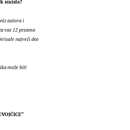
ek smisla?
niz autora i 
za vas 12 pesama 
irisale najveći deo 
ka može biti 
EVOJČICE“ 