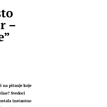
to
r –
e”
 na pitanje koje 
elne? Svedoci 
ostala instantno 