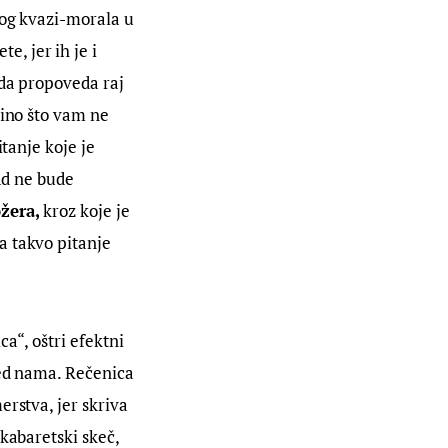
kog kvazi-morala u 
, jer ih je i 
 da propoveda raj 
dino što vam ne 
tanje koje je 
ad ne bude 
žera, 
kroz koje je 
a takvo pitanje 
a“, oštri efektni 
red nama. Rečenica 
rstva, jer skriva 
kabaretski skeč, 