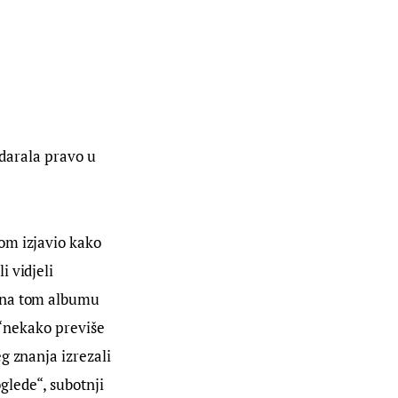
udarala pravo u 
kom izjavio kako 
li vidjeli 
 na tom albumu 
 “nekako previše 
g znanja izrezali 
oglede“, subotnji 