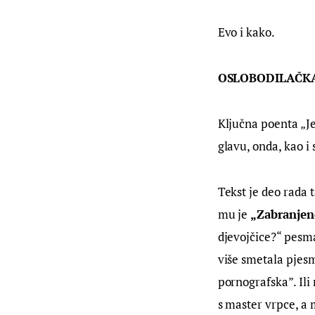
Evo i kako.
OSLOBODILAČK
Ključna poenta „Jes
glavu, onda, kao i 
Tekst je deo rada
mu je 
„Zabranjeno
djevojčice?“ pesm
više smetala pjesma
pornografska”. Ili
s master vrpce, a m