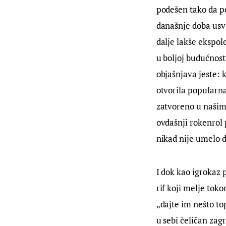
podešen tako da po
današnje doba usvo
dalje lakše ekspol
u boljoj budućnost
objašnjava jeste: k
otvorila popularna
zatvoreno u našim
ovdašnji rokenrol 
nikad nije umelo d
I dok kao igrokaz 
rif koji melje tok
„dajte im nešto to
u sebi čeličan zag