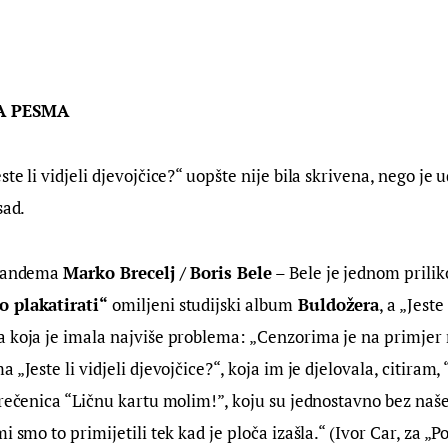
A PESMA
te li vidjeli djevojčice?“ uopšte nije bila skrivena, nego je 
sad.
 tandema 
Marko Brecelj / Boris Bele
 – Bele je jednom prili
 plakatirati“
 omiljeni studijski album
 Buldožera
, a „Jeste 
a koja je imala najviše problema: „Cenzorima je na primjer
 „Jeste li vidjeli djevojčice?“, koja im je djelovala, citiram,
 rečenica “Ličnu kartu molim!”, koju su jednostavno bez naše
i smo to primijetili tek kad je ploča izašla.“ (Ivor Car, za „P