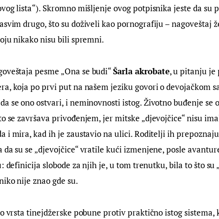
ovog lista“). Skromno mišljenje ovog potpisnika jeste da su 
asvim drugo, što su doživeli kao pornografiju – nagoveštaj ž
oju nikako nisu bili spremni.
goveštaja pesme „Ona se budi“ 
Šarla akrobate
, u pitanju je
ra, koja po prvi put na našem jeziku govori o devojačkom s
a se ono ostvari, i neminovnosti istog. Životno buđenje se o
to se završava privođenjem, jer mitske „djevojčice“ nisu imal
i mira, kad ih je zaustavio na ulici. Roditelji ih prepoznaju 
 da su se „djevojčice“ vratile kući izmenjene, posle avanture
: definicija slobode za njih je, u tom trenutku, bila to što su „
niko nije znao gde su.
o vrsta tinejdžerske pobune protiv praktično istog sistema, ko