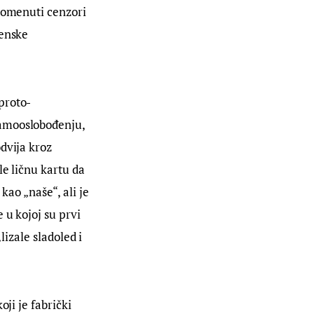
pomenuti cenzori 
enske 
 proto-
amooslobođenju, 
dvija kroz 
e ličnu kartu da 
kao „naše“, ali je 
 u kojoj su prvi 
lizale sladoled i 
ji je fabrički 