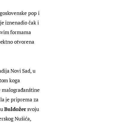
ugoslovenske pop i 
je iznenadio čak i 
 svim formama 
rektno otvorena 
dija Novi Sad, u 
ptom koga 
e malograđanštine 
la je priprema za 
u 
Buldožer
 svoju 
erskog Nušića, 