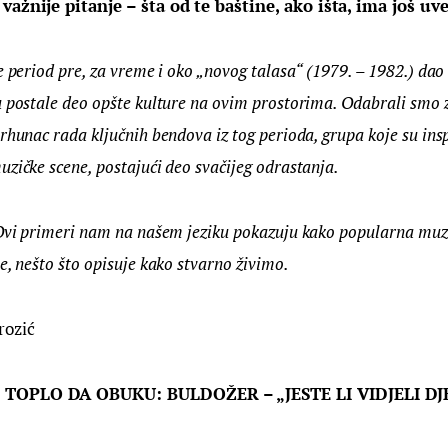
važnije pitanje – šta od te baštine, ako išta, ima još uv
e period pre, za vreme i oko „novog talasa“ (1979. – 1982.) dao 
u postale deo opšte kulture na ovim prostorima. Odabrali smo 
rhunac rada ključnih bendova iz tog perioda, grupa koje su insp
zičke scene, postajući deo svačijeg odrastanja.
 Ovi primeri nam na našem jeziku pokazuju kako popularna muzi
e, nešto što opisuje kako stvarno živimo. 
rozić
 TOPLO DA OBUKU: 
BULDOŽER – „JESTE LI VIDJELI DJ