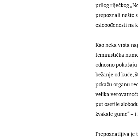
prilog riječkog „N
prepoznali nešto s
oslobođenosti na k
Kao neka vrsta na
feministička nume
odnosno pokušaju d
bežanje od kuće, š
pokažu organu reda 
velika verovatnoća
put osetile slobodu
žvakale gume“ – i 
Prepoznatljiva je t