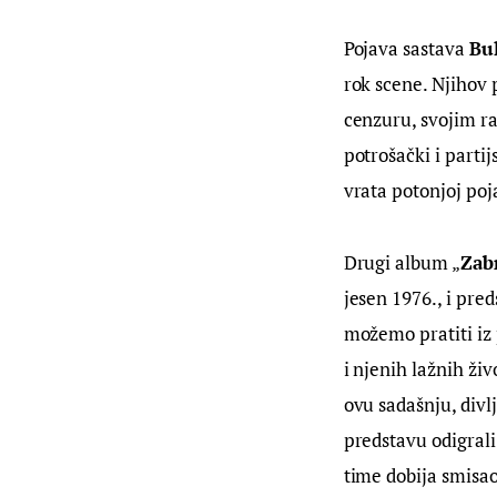
Pojava sastava 
Bu
rok scene. Njihov 
cenzuru, svojim r
potrošački i parti
vrata potonjoj poj
Drugi album „
Zab
jesen 1976., i pre
možemo pratiti iz
i njenih lažnih ži
ovu sadašnju, divl
predstavu odigrali
time dobija smisao 