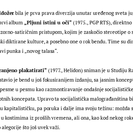
ldožer
 bila je prva prava diverzija unutar uređenog sveta j
prvi album 
„Pljuni istini u oči“
 (1975., PGP RTS), direktno 
azorno-satiričnim pristupom, kojim je zaskočio stereotipe o
jski diktirane kulture, a posebno one o rok bendu. Time su di
avi punka i „novog talasa“.
ranjeno plakatirati“
 (1977., Helidon) sniman je u Studiju Ra
dstavio je bend u još fokusiranijem izdanju, sa jasnim konce
 pesme u pesmu kao razmontiravanje ondašnje socijalističk
votnih koncepata. Upravo ta socijalistička malograđanština bi
ju kapitalističku, pa poruka i dalje ima svoju težinu: možda s
 u kostimima iz prošlih vremena, ali ona, kao kod nekog rok
alegorije što još uvek važi.