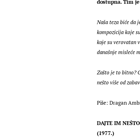
dostupna. Tim je 
Naša teza biće da j
kompozicija koje s
koje su verovatan v
današnje misleće mu
Zašto je to bitno?
nešto više od zabav
Piše: Dragan Amb
DAJTE IM NEŠTO
(1977.)