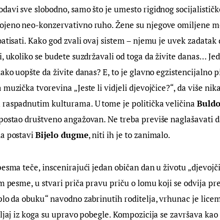
davi sve slobodno, samo što je umesto rigidnog socijalistič
jeno neo-konzervativno ruho. Žene su njegove omiljene mete
oatisati. Kako god zvali ovaj sistem – njemu je uvek zadatak
i, ukoliko se budete suzdržavali od toga da živite danas… Je
ako uopšte da živite danas? E, to je glavno egzistencijalno pi
 muzička tvorevina „Jeste li vidjeli djevojčice?“, da više nik
 raspadnutim kulturama. U tome je politička veličina 
Buldo
postao društveno angažovan. Ne treba previše naglašavati d
a postavi 
Bijelo dugme
, niti ih je to zanimalo.
pesma teče, inscenirajući jedan običan dan u životu „djevojčic
om pesme, u stvari priča pravu priču o lomu koji se odvija p
plo da obuku“ navodno zabrinutih roditelja, vrhunac je liceme
rljaj iz koga su upravo pobegle. Kompozicija se završava kao 