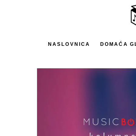
NASLOVNICA
DOMAĆA GLAZBA
STRANA GLAZBA
NASLOVNICA
DOMAĆA G
FILM
MUSIC BOX