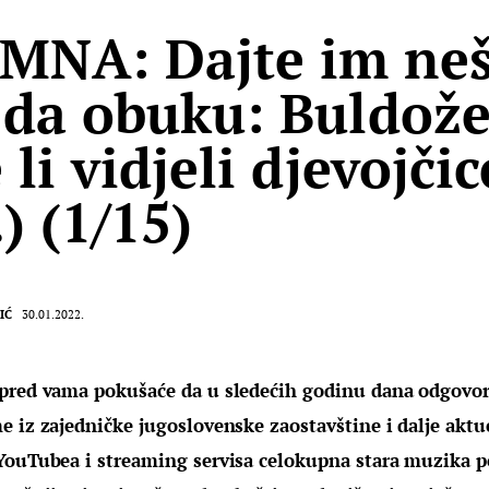
MNA: Dajte im neš
 da obuku: Buldože
 li vidjeli djevojčic
) (1/15)
IĆ
30.01.2022.
pred vama pokušaće da u sledećih godinu dana odgovori
e iz zajedničke jugoslovenske zaostavštine i dalje aktu
YouTubea i streaming servisa celokupna stara muzika p