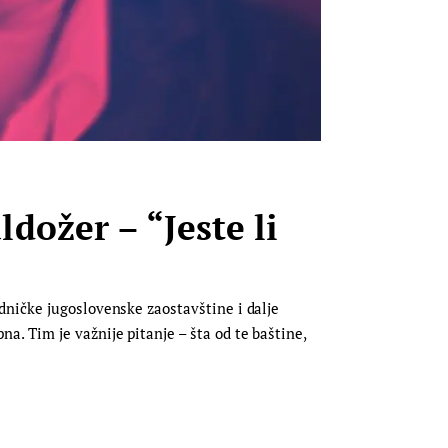
ožer – “Jeste li
dničke jugoslovenske zaostavštine i dalje
. Tim je važnije pitanje – šta od te baštine,