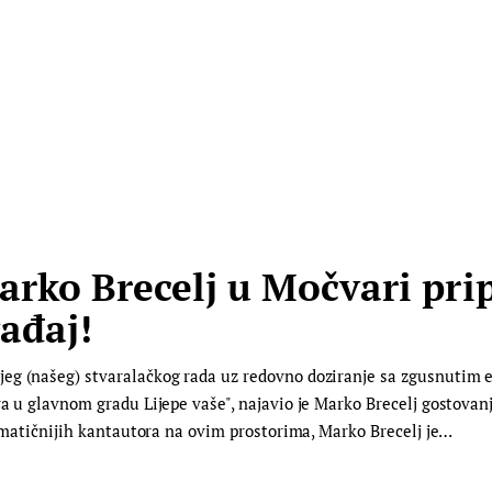
arko Brecelj u Močvari pr
ađaj!
eg (našeg) stvaralačkog rada uz redovno doziranje sa zgusnutim e
ra u glavnom gradu Lijepe vaše", najavio je Marko Brecelj gostovan
izmatičnijih kantautora na ovim prostorima, Marko Brecelj je…