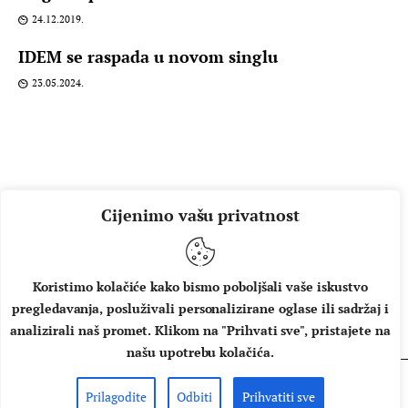
24.12.2019.
IDEM se raspada u novom singlu
23.05.2024.
Cijenimo vašu privatnost
Koristimo kolačiće kako bismo poboljšali vaše iskustvo
pregledavanja, posluživali personalizirane oglase ili sadržaj i
O NAMA
IMPRESSUM
UVJETI KORIŠTENJA
analizirali naš promet. Klikom na "Prihvati sve", pristajete na
našu upotrebu kolačića.
Prilagodite
Odbiti
Prihvatiti sve
Copyright © 2026 Music Box - All rights reserved.