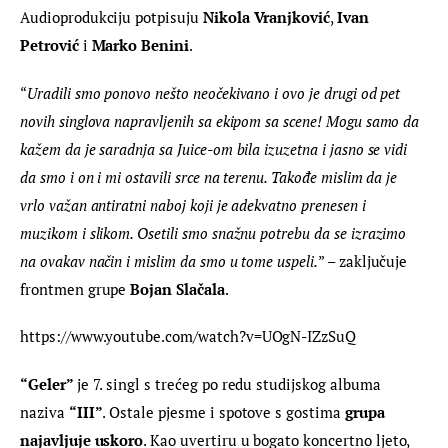
Audioprodukciju potpisuju 
Nikola Vranjković
, 
Ivan 
Petrović
 i 
Marko Benini
.
“
Uradili smo ponovo nešto neočekivano i ovo je drugi od pet 
novih singlova napravljenih sa ekipom sa scene! Mogu samo da 
kažem da je saradnja sa Juice-om bila izuzetna i jasno se vidi 
da smo i on i mi ostavili srce na terenu. Takođe mislim da je 
vrlo važan antiratni naboj koji je adekvatno prenesen i 
muzikom i slikom. Osetili smo snažnu potrebu da se izrazimo 
na ovakav način i mislim da smo u tome uspeli.
” – zaključuje 
frontmen grupe 
Bojan Slačala
.
https://www.youtube.com/watch?v=UOgN-IZzSuQ
“Geler” 
je 7. singl s trećeg po redu studijskog albuma 
naziva 
“III”
. Ostale pjesme i spotove s gostima 
grupa 
najavljuje uskoro
. Kao uvertiru u bogato koncertno ljeto, 