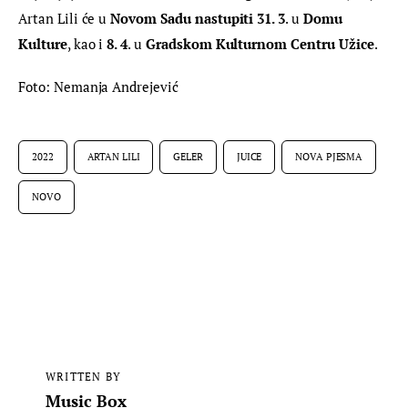
Artan Lili će u 
Novom Sadu nastupiti 31. 3
. u 
Domu 
Kulture
, kao i 
8. 4
. u 
Gradskom Kulturnom Centru Užice
.
Foto: Nemanja Andrejević
2022
ARTAN LILI
GELER
JUICE
NOVA PJESMA
NOVO
WRITTEN BY
Music Box