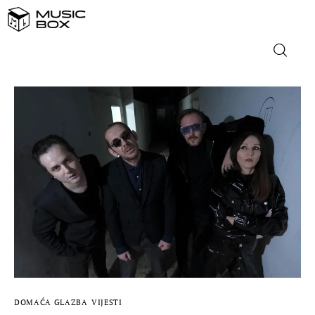
NASLOVNICA
DOMAĆA GLAZBA
STRANA GLAZBA
FILM
MUSIC BOX
DOMAĆA GLAZBA
VIJESTI