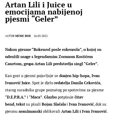
Artan Lili i Juice u
emocijama nabijenoj
pjesmi “Geler”
AUTOR
MUSIC BOX
26.03.2022.
Nakon pjesme “Rokenrol posle rokenrola”, u kojoj su 
udružili snage s legendarnim Zoranom Kostićem 
Canetom, grupa Artan Lili predstavlja singl “Geler”. 
Kao gost u pjesmi pojavljuje se 
doajen hip-hopa,
Ivan 
Ivanović Juice.
 Spot je djelo 
redatelja Danila Cekovića
, 
starog suradnika grupe poznatog po spotovima za pjesme 
“
D.E.P.R.A.”
 i “
Maca”
. 
Glazbu
 potpisuje 
čitav 
bend
, 
tekst 
su pisali 
Bojan Slačala
 i 
Ivan Ivanović
, dok su 
pjesmu
 aranžmanski 
oblikovali 
Artan Lili i Ivan Ivanović
. 