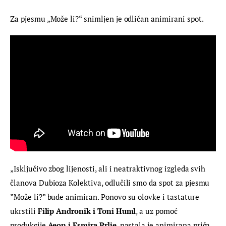
Za pjesmu „Može li?“ snimljen je odličan animirani spot.
„Isključivo zbog lijenosti, ali i neatraktivnog izgleda svih 
članova Dubioza Kolektiva, odlučili smo da spot za pjesmu 
”Može li?” bude animiran. Ponovo su olovke i tastature 
ukrstili 
Filip Andronik i Toni Huml
, a uz pomoć 
produkcije 
Aeon i Esmira Prlje
, nastala je animirana priča 