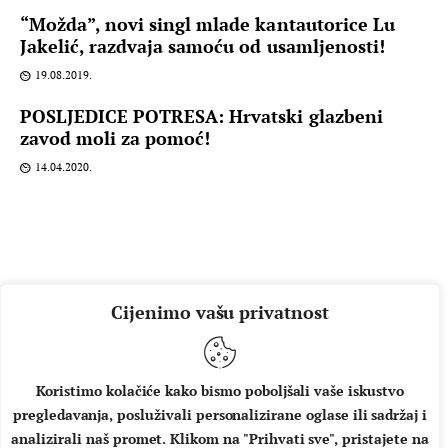
“Možda”, novi singl mlade kantautorice Lu
Jakelić, razdvaja samoću od usamljenosti!
19.08.2019.
POSLJEDICE POTRESA: Hrvatski glazbeni
zavod moli za pomoć!
14.04.2020.
Cijenimo vašu privatnost
Koristimo kolačiće kako bismo poboljšali vaše iskustvo
pregledavanja, posluživali personalizirane oglase ili sadržaj i
O NAMA
IMPRESSUM
UVJETI KORIŠTENJA
analizirali naš promet. Klikom na "Prihvati sve", pristajete na