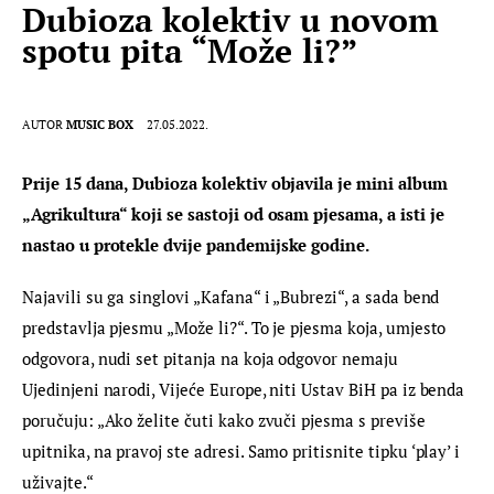
Dubioza kolektiv u novom
spotu pita “Može li?”
AUTOR
MUSIC BOX
27.05.2022.
Prije 15 dana, Dubioza kolektiv objavila je mini album 
„Agrikultura“ koji se sastoji od osam pjesama, a isti je 
nastao u protekle dvije pandemijske godine.
Najavili su ga singlovi „Kafana“ i „Bubrezi“, a sada bend 
predstavlja pjesmu „Može li?“. To je pjesma koja, umjesto 
odgovora, nudi set pitanja na koja odgovor nemaju 
Ujedinjeni narodi, Vijeće Europe, niti Ustav BiH pa iz benda 
poručuju: „Ako želite čuti kako zvuči pjesma s previše 
upitnika, na pravoj ste adresi. Samo pritisnite tipku ‘play’ i 
uživajte.“