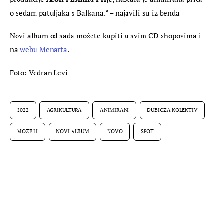
o sedam patuljaka s Balkana.“ – najavili su iz benda
Novi album od sada možete kupiti u svim CD shopovima i 
na 
webu Menarta
.
Foto: Vedran Levi
2022
AGRIKULTURA
ANIMIRANI
DUBIOZA KOLEKTIV
MOZE LI
NOVI ALBUM
NOVO
SPOT