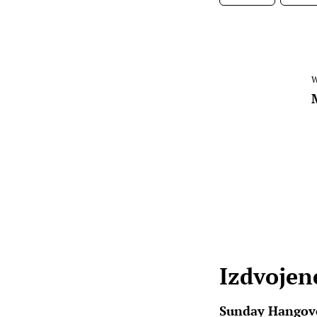
W
Izdvojene
Sunday Hangove