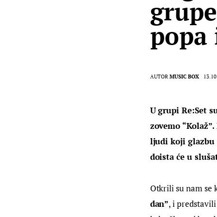
grupe
popa 
AUTOR
MUSIC BOX
13.10
U grupi 
Re
:
Set
 s
zovemo “Kolaž”. 
ljudi koji glazbu
doista će u sluša
Otkrili su nam se 
dan”
, i predstavi