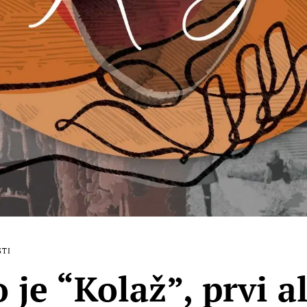
STI
o je “Kolaž”, prvi 