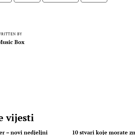
RITTEN BY
Music Box
 vijesti
r – novi nedjeljni
10 stvari koje morate z