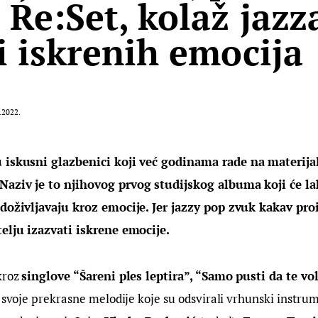
 Re:Set, kolaž jazz
i iskrenih emocija
.2022.
u iskusni glazbenici koji već godinama rade na materija
Naziv je to njihovog prvog studijskog albuma koji će la
 doživljavaju kroz emocije. Jer jazzy pop zvuk kakav pro
telju izazvati iskrene emocije. 
kroz 
singlove “Šareni ples leptira”, “Samo pusti da te vol
li svoje prekrasne melodije koje su odsvirali vrhunski instrume