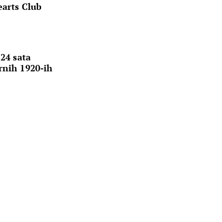
earts Club
“24 sata
rnih 1920-ih