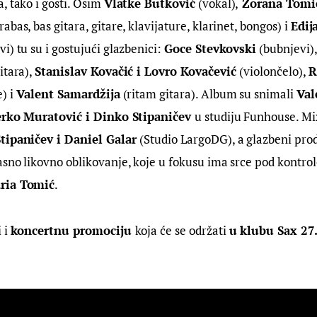
, tako i gosti. Osim 
Vlatke Butković
 (vokal),
 Zorana Tomi
rabas, bas gitara, gitare, klavijature, klarinet, bongos) i 
Edija
vi) tu su i gostujući glazbenici: 
Goce Stevkovski
 (bubnjevi),
itara), 
Stanislav Kovačić i Lovro Kovačević 
(violončelo), 
R
) i
 Valent Samardžija
 (ritam gitara). Album su snimali 
Val
rko Muratović i Dinko Stipaničev 
u studiju Funhouse. Mi
tipaničev i Daniel Galar 
(Studio LargoDG), a glazbeni prod
asno likovno oblikovanje, koje u fokusu ima srce pod kontro
ria Tomić
.
i 
koncertnu promociju 
koja će se održati 
u klubu Sax 27.