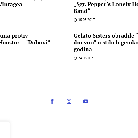
Vintagea
„Sgt. Pepper’s Lonely H
Band“
25.05.2017.
na protiv
Gelato Sisters obradile 
Haustor – “Duhovi”
dnevno” u stilu legenda
godina
24.03.2021.