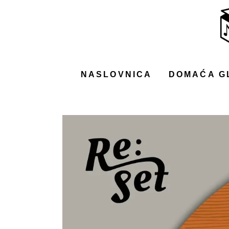
NASLOVNICA
DOMAĆA GLAZBA
STRANA GLAZBA
NASLOVNICA
DOMAĆA G
FILM
MUSIC BOX