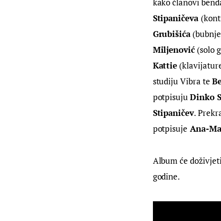
kako članovi benda
Stipaničeva 
(kont
Grubišića
 (bubnje
Miljenović
 (solo g
Kattie
 (klavijature
studiju Vibra te 
Be
potpisuju 
Dinko S
Stipaničev
. Prekr
potpisuje
 Ana-Ma
Album će doživjeti 
godine.