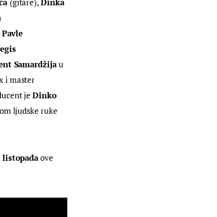
ća 
(gitare), 
Dinka 
 
 
Pavle 
egis 
ent Samardžija
 u 
x i master 
ucent je 
Dinko 
lom ljudske ruke 
 listopada
 ove 