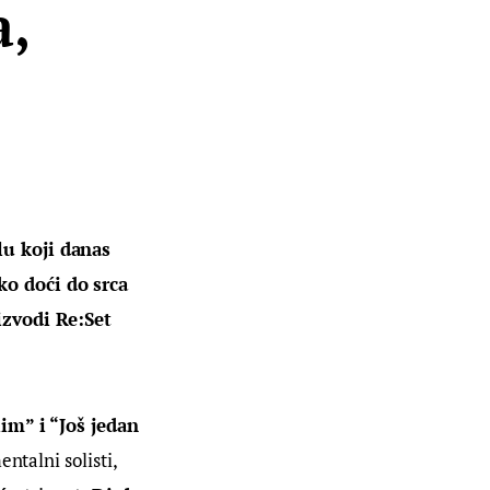
a,
lu koji danas 
ko doći do srca 
izvodi 
Re
:
Set
im” i “Još jedan 
ntalni solisti, 