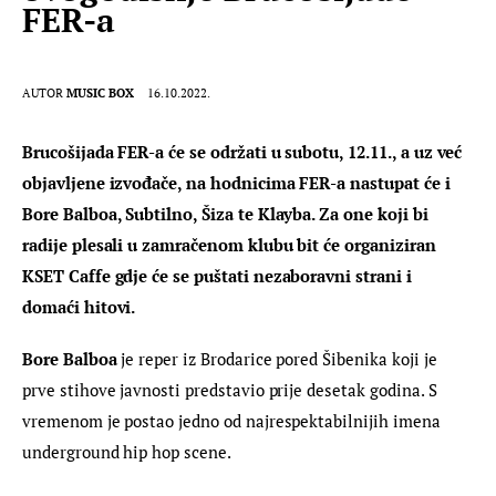
FER-a
AUTOR
MUSIC BOX
16.10.2022.
Brucošijada FER-a će se održati u subotu, 12.11., a uz već 
objavljene izvođače, na hodnicima FER-a nastupat će i 
Bore Balboa, Subtilno, Šiza te Klayba. Za one koji bi 
radije plesali u zamračenom klubu bit će organiziran 
KSET Caffe gdje će se puštati nezaboravni strani i 
domaći hitovi.
Bore Balboa
 je reper iz Brodarice pored Šibenika koji je 
prve stihove javnosti predstavio prije desetak godina. S 
vremenom je postao jedno od najrespektabilnijih imena 
underground hip hop scene. 