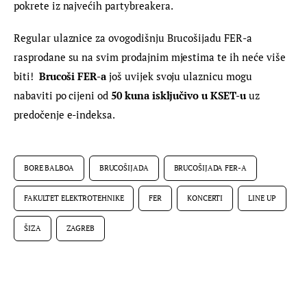
pokrete iz najvećih partybreakera.
Regular ulaznice za ovogodišnju Brucošijadu FER-a 
rasprodane su na svim prodajnim mjestima te ih neće više 
biti!  
Brucoši FER-a
 još uvijek
svoju ulaznicu mogu 
nabaviti po cijeni od
 50 kuna isključivo u KSET-u 
uz 
predočenje e-indeksa.
BORE BALBOA
BRUCOŠIJADA
BRUCOŠIJADA FER-A
FAKULTET ELEKTROTEHNIKE
FER
KONCERTI
LINE UP
ŠIZA
ZAGREB