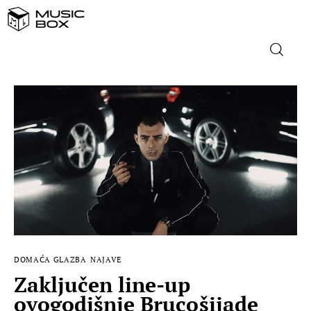
NASLOVNICA
DOMAĆA GLAZBA
STRANA GLAZBA
FILM
MUSIC BOX
DOMAĆA GLAZBA
NAJAVE
Zaključen line-up
ovogodišnje Brucošijade