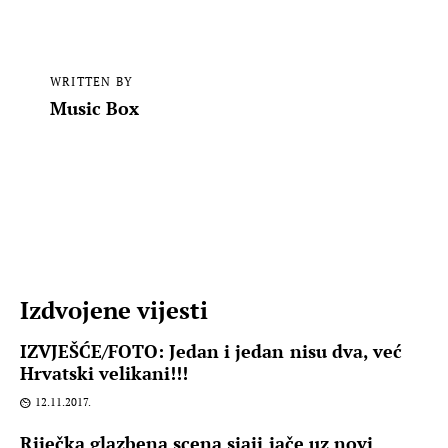
WRITTEN BY
Music Box
Izdvojene vijesti
IZVJEŠĆE/FOTO: Jedan i jedan nisu dva, već
Hrvatski velikani!!!
12.11.2017.
Riječka glazbena scena sjaji jače uz novi