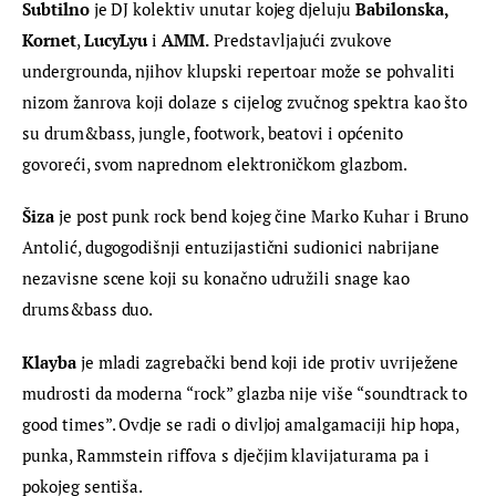
Subtilno 
je DJ kolektiv unutar kojeg djeluju 
Babilonska, 
Kornet
, 
LucyLy
u
 i 
AMM.
 Predstavljajući zvukove 
undergrounda, njihov klupski repertoar može se pohvaliti 
nizom žanrova koji dolaze s cijelog zvučnog spektra kao što 
su drum&bass, jungle, footwork, beatovi i općenito 
govoreći, svom naprednom elektroničkom glazbom. 
Šiza
 je post punk rock bend kojeg čine Marko Kuhar i Bruno 
Antolić, dugogodišnji entuzijastični sudionici nabrijane 
nezavisne scene koji su konačno udružili snage kao 
drums&bass duo.
Klayba 
je mladi zagrebački bend koji ide protiv uvriježene 
mudrosti da moderna “rock” glazba nije više “soundtrack to 
good times”. Ovdje se radi o divljoj amalgamaciji hip hopa, 
punka, Rammstein riffova s dječjim klavijaturama pa i 
pokojeg sentiša. 