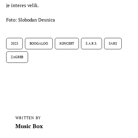
je interes velik.
Foto: Slobodan Desnica
2023
BOOGALOO
KONCERT
S.A.R.S.
SARS
ZAGREB
WRITTEN BY
Music Box