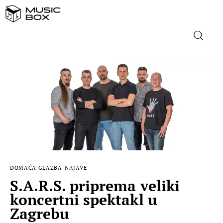
NASLOVNICA
DOMAĆA GLAZBA
STRANA GLAZBA
FILM
DOMAĆA GLAZBA
NAJAVE
MUSIC BOX
S.A.R.S. priprema veliki
koncertni spektakl u
Zagrebu