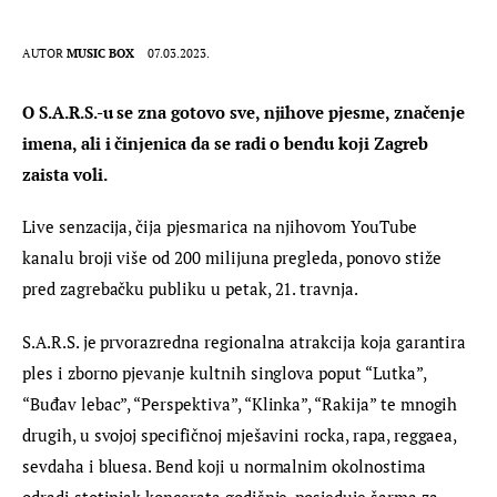
AUTOR
MUSIC BOX
07.03.2023.
O S.A.R.S.-u se zna gotovo sve, njihove pjesme, značenje 
imena, ali i činjenica da se radi o bendu koji Zagreb 
zaista voli. 
Live senzacija, čija pjesmarica na njihovom YouTube 
kanalu broji više od 200 milijuna pregleda, ponovo stiže 
pred zagrebačku publiku u petak, 21. travnja.
S.A.R.S. je prvorazredna regionalna atrakcija koja garantira 
ples i zborno pjevanje kultnih singlova poput “Lutka”, 
“Buđav lebac”, “Perspektiva”, “Klinka”, “Rakija” te mnogih 
drugih, u svojoj specifičnoj mješavini rocka, rapa, reggaea, 
sevdaha i bluesa. Bend koji u normalnim okolnostima 
odradi stotinjak koncerata godišnje, posjeduje šarma za 