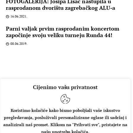
FOTOGALERIJA: Josipa Lisac nastupila u
rasprodanom dvorištu zagrebačkog ALU-a
16.06.2021.
Parni valjak prvim rasprodanim koncertom
započinje svoju veliku turneju Runda 44!
08.06.2019.
Cijenimo vašu privatnost
Koristimo kolačiće kako bismo poboljšali vaše iskustvo
pregledavanja, posluživali personalizirane oglase ili sadržaj i
O NAMA
IMPRESSUM
UVJETI KORIŠTENJA
analizirali naš promet. Klikom na "Prihvati sve", pristajete na
našu upotrebu kolačića.