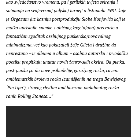
kao svjedočanstvo vremena, pa i gerilskih uvjeta sviranja i 
snimanja na svojevrsnoj poljskoj turneji u listopadu 1981. koje 
je 
Orgazam
 (uz kasniju postprodukciju Slobe Konjovića koji je 
malko upristojio snimke s običnog kazetofona) pretvorio u 
fantastičan zgoditak osebujnog punkersko/novovalnog 
minimalizma, već kao pokazatelj želje Gileta i družine da 
neprestano – iz albuma u album – osobnu autorsku i izvođačku 
poetiku propitkuju unutar novih žanrovskih okvira. Od punka, 
post-punka pa do nove psihodelije, garažnog rocka, covera 
amblematskih brojeva rocka (zamišljenih na tragu Bowiejevog 
‘Pin Upa’), sirovog rhythm and bluesom nadahnutog rocka 
ranih Rolling Stonesa…”