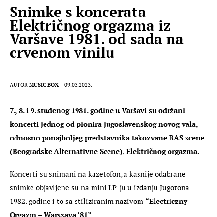
Snimke s koncerata
Električnog orgazma iz
Varšave 1981. od sada na
crvenom vinilu
AUTOR
MUSIC BOX
09.03.2023.
7., 8. i 9. studenog 1981. godine u Varšavi su održani 
koncerti jednog od pionira jugoslavenskog novog vala, 
odnosno ponajboljeg predstavnika takozvane BAS scene 
(Beogradske Alternativne Scene), Električnog orgazma.
Koncerti su snimani na kazetofon, a kasnije odabrane 
snimke objavljene su na mini LP-ju u izdanju Jugotona 
1982. godine i to sa stiliziranim nazivom 
“Electriczny 
Orgazm – Warszava ’81”
.