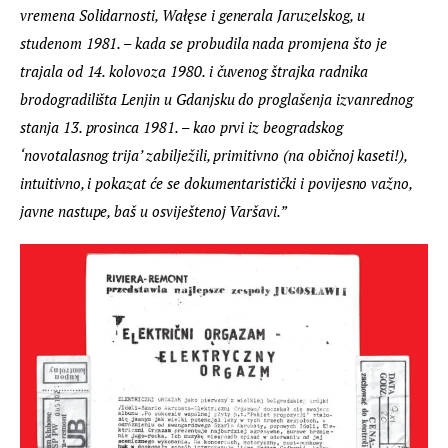
vremena Solidarnosti, Wałęse i generala Jaruzelskog, u 
studenom 1981. – kada se probudila nada promjena što je 
trajala od 14. kolovoza 1980. i čuvenog štrajka radnika 
brodogradilišta Lenjin u Gdanjsku do proglašenja izvanrednog 
stanja 13. prosinca 1981. – kao prvi iz beogradskog 
‘novotalasnog trija’ zabilježili, primitivno (na običnoj kaseti!), 
intuitivno, i pokazat će se dokumentaristički i povijesno važno, 
javne nastupe, baš u osviještenoj Varšavi.”