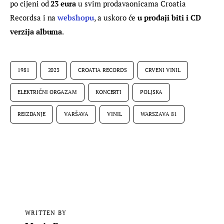
po cijeni od 
23 eura
 u svim prodavaonicama Croatia 
Recordsa i na 
webshopu
, a uskoro će 
u prodaji biti i CD 
verzija albuma
.
1981
2023
CROATIA RECORDS
CRVENI VINIL
ELEKTRIČNI ORGAZAM
KONCERTI
POLJSKA
REIZDANJE
VARŠAVA
VINIL
WARSZAVA 81
WRITTEN BY