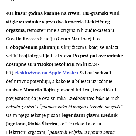
40 i kusur godina kasnije na crveni 180-gramski vinil 
stigle su snimke s prva dva koncerta Električnog 
orgazma
, remasterirane s originalnih audiokaseta u 
Croatia Records Studiju (Goran Martinac) i to 
u 
obogaćenom pakiranju
 s knjižicom u kojoj se nalazi 
veliki broj fotografija i tekstova. 
Po prvi put ove snimke 
dostupne su u visokoj rezoluciji
 (96 kHz/24-
bit) 
ekskluzivno na Apple Musicu
. Svi ovi sadržaji 
definitivno potvrđuju, a kako je u bilješci uz izdanje 
napisao 
Momčilo Rajin
, glazbeni kritičar, teoretičar i 
povjesničar, da je ova snimka 
“svedočanstvo kako je rock 
nekada zvučao” i “putokaz kako bi mogao i trebalo da zvuči”
. 
Osim njega tekst je pisao i 
legendarni glavni urednik 
Jugotona, Siniša Škarica
, koji je rekao kako su 
Električni 
orgazam
, 
“posjetivši Poljsku, u njezina burna 