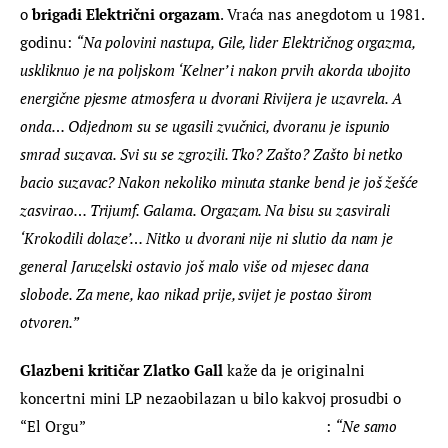
o 
brigadi Električni 
orgazam
. Vraća nas anegdotom u 1981. 
godinu: 
“Na polovini nastupa, Gile, lider Električnog orgazma, 
uskliknuo je na poljskom ‘Kelner’ i nakon prvih akorda ubojito 
energične pjesme atmosfera u dvorani Rivijera je uzavrela. A 
onda… Odjednom su se ugasili zvučnici, dvoranu je ispunio 
smrad suzavca. Svi su se zgrozili. Tko? Zašto? Zašto bi netko 
bacio suzavac? Nakon nekoliko minuta stanke bend je još žešće 
zasvirao… Trijumf. Galama. 
Orgazam
. Na bisu su zasvirali 
‘Krokodili dolaze’… Nitko u dvorani nije ni slutio da nam je 
general Jaruzelski ostavio još malo više od mjesec dana 
slobode. Za mene, kao nikad prije, svijet je postao širom 
otvoren.”
Glazbeni kritičar Zlatko Gall 
kaže da je originalni 
koncertni mini LP nezaobilazan u bilo kakvoj prosudbi o 
“El Orgu”                                                             : 
“Ne samo 