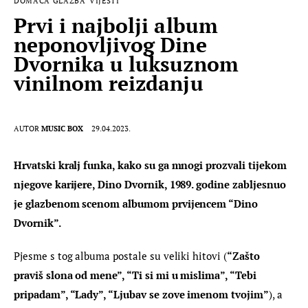
DOMAĆA GLAZBA
VIJESTI
Prvi i najbolji album
neponovljivog Dine
Dvornika u luksuznom
vinilnom reizdanju
AUTOR
MUSIC BOX
29.04.2023.
Hrvatski kralj funka, kako su ga mnogi prozvali tijekom 
njegove karijere, Dino Dvornik, 1989. godine zabljesnuo 
je glazbenom scenom albumom prvijencem “Dino 
Dvornik”.
Pjesme s tog albuma postale su veliki hitovi (
“Zašto 
praviš slona od mene”, “Ti si mi u mislima”, “Tebi 
pripadam”, “Lady”, “Ljubav se zove imenom tvojim”
), a 