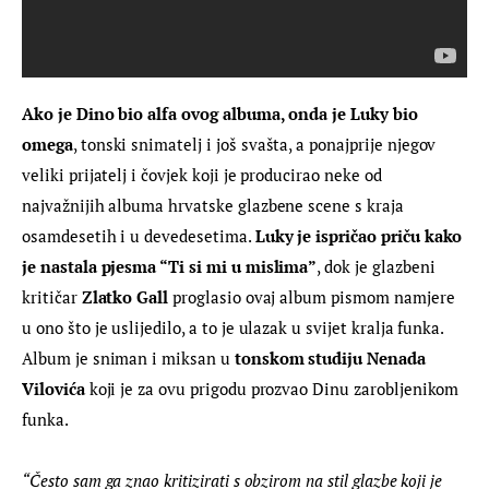
Ako je Dino bio alfa ovog albuma, onda je Luky bio 
omega
, tonski snimatelj i još svašta, a ponajprije njegov 
veliki prijatelj i čovjek koji je producirao neke od 
najvažnijih albuma hrvatske glazbene scene s kraja 
osamdesetih i u devedesetima. 
Luky je ispričao priču kako 
je nastala pjesma “Ti si mi u mislima”
, dok je glazbeni 
kritičar 
Zlatko Gall
 proglasio ovaj album pismom namjere 
u ono što je uslijedilo, a to je ulazak u svijet kralja funka. 
Album je sniman i miksan u 
tonskom studiju Nenada 
Vilovića 
koji je za ovu prigodu prozvao Dinu zarobljenikom 
funka.
“Često sam ga znao kritizirati s obzirom na stil glazbe koji je 