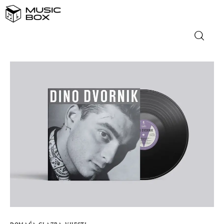
NASLOVNICA
DOMAĆA GLAZBA
STRANA GLAZBA
FILM
MUSIC BOX