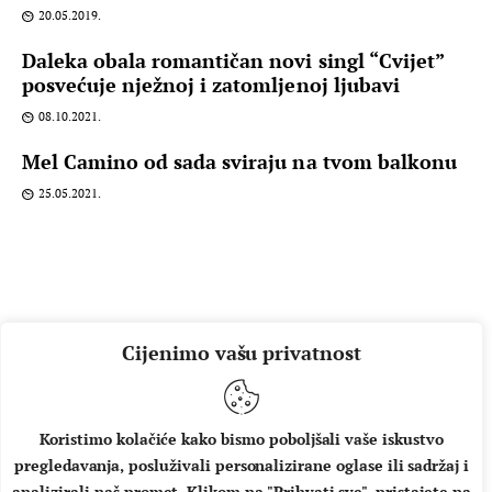
20.05.2019.
Daleka obala romantičan novi singl “Cvijet”
posvećuje nježnoj i zatomljenoj ljubavi
08.10.2021.
Mel Camino od sada sviraju na tvom balkonu
25.05.2021.
Cijenimo vašu privatnost
Koristimo kolačiće kako bismo poboljšali vaše iskustvo
pregledavanja, posluživali personalizirane oglase ili sadržaj i
O NAMA
IMPRESSUM
UVJETI KORIŠTENJA
analizirali naš promet. Klikom na "Prihvati sve", pristajete na