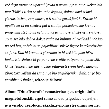
već dugo vremena upotrebljavao u svojim pjesmama. Rekao bih 
mu: ‘Vidiš li ti šta se oko tebe događa, dolaze novi stilovi 
glazbe, techno, rap, house, a ti stalno guraš funk?’. Kritike bi 
upalile jer bi on sljedeći put u studiju pobjedonosno krenuo 
programirati bubanj oslanjajući se na nove glazbene trendove. 
To je sve bilo dobro dok je radio na bubnju, ali već kad bi došao 
na red bas, počele bi se pojavljivati stilske figure karakteristične 
za funk. Kad bi krenuo s gitarama to bi već bilo jako blizu 
funka. Klavijature bi ga ponovno vratile potpuno na funky stil. 
On se jednostavno nije mogao oduprijeti svom funky nagonu. 
Zbog toga kažem da Dino nije bio zaljubljenik u funk, on je bio 
zarobljenik funka”
, 
rekao je Vilović
.
Album “Dino Dvornik” remasteriran je s originalnih 
magnetofonskih vrpci 
samo za ovu prigodu, a objavljen 
je 
u visokoj rezoluciji
ekskluzivno na streaming servisu 