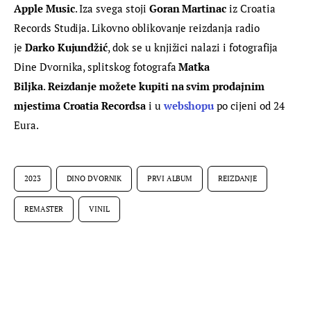
Apple Music
. Iza svega stoji 
Goran Martinac
 iz Croatia 
Records Studija. Likovno oblikovanje reizdanja radio 
je 
Darko Kujundžić
, dok se u knjižici nalazi i fotografija 
Dine Dvornika, splitskog fotografa 
Matka 
Biljka
. 
Reizdanje možete kupiti na svim prodajnim 
mjestima Croatia Recordsa
 i u 
webshopu
 po cijeni od 24 
Eura.
2023
DINO DVORNIK
PRVI ALBUM
REIZDANJE
REMASTER
VINIL