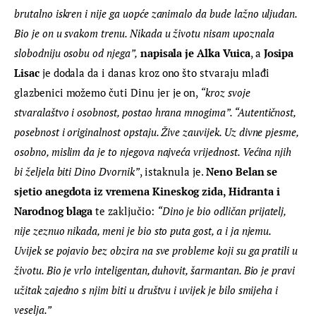
brutalno iskren i nije ga uopće zanimalo da bude lažno uljudan. 
Bio je on u svakom trenu. Nikada u životu nisam upoznala 
slobodniju osobu od njega”,
 napisala je Alka Vuica
, a
 Josipa 
Lisac 
je dodala da i danas kroz ono što stvaraju mlađi 
glazbenici možemo čuti Dinu jer je on, 
“kroz svoje 
stvaralaštvo i osobnost, postao hrana mnogima”. “Autentičnost, 
posebnost i originalnost opstaju. Žive zauvijek. Uz divne pjesme, 
osobno, mislim da je to njegova najveća vrijednost. Većina njih 
bi željela biti Dino Dvornik”
, istaknula je. 
Neno Belan se 
sjetio anegdota iz vremena Kineskog zida, Hidranta i 
Narodnog blaga 
te zaključio: 
“Dino je bio odličan prijatelj, 
nije zeznuo nikada, meni je bio sto puta gost, a i ja njemu. 
Uvijek se pojavio bez obzira na sve probleme koji su ga pratili u 
životu. Bio je vrlo inteligentan, duhovit, šarmantan. Bio je pravi 
užitak zajedno s njim biti u društvu i uvijek je bilo smijeha i 
veselja.”