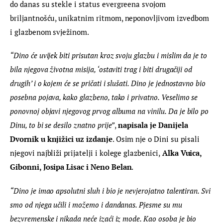
do danas su stekle i status evergreena svojom 
briljantnošću, unikatnim ritmom, neponovljivom izvedbom 
i glazbenom svježinom.
“Dino će uvijek biti prisutan kroz svoju glazbu i mislim da je to 
bila njegova životna misija, ‘ostaviti trag i biti drugačiji od 
drugih’ i o kojem će se pričati i slušati. Dino je jednostavno bio 
posebna pojava, kako glazbeno, tako i privatno. Veselimo se 
ponovnoj objavi njegovog prvog albuma na vinilu. Da je bilo po 
Dinu, to bi se desilo znatno prije”
, 
napisala je Danijela 
Dvornik u knjižici uz izdanje
. Osim nje o Dini su pisali 
njegovi najbliži prijatelji i kolege glazbenici,
 Alka Vuica, 
Gibonni, Josipa Lisac i Neno Belan
.
“Dino je imao apsolutni sluh i bio je nevjerojatno talentiran. Svi 
smo od njega učili i možemo i dandanas. Pjesme su mu 
bezvremenske i nikada neće izaći iz mode. Kao osoba je bio 