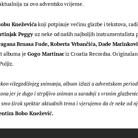
jaktualnija za ovo adventsko vrijeme.
obu Kneževića
 koji potpisuje većinu glazbe i tekstova, radil
rtinjak Peggy 
uz neke od naših najboljih instrumentalista 
ragana Brnasa Fude, Roberta Vrbančića, Dade Marinkovi
t albuma je 
Gogo Martinac
 iz Croatia Recordsa. Originala
Puljiz.
akon višegodišnjeg snimanja, album izlazi u adventskom period
ona jer je dugo i strpljivo sniman u suradnji s vrsnim glazbeni
smo širok spektar aktualnih tema i vjerujemo da će neke od nji
ntira 
Bobo
Knežević
.