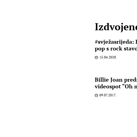
Izdvojene
#svježasrijeda
pop s rock sta
15.04.2020.
Billie Joan pred
videospot “Oh 
09.07.2017.