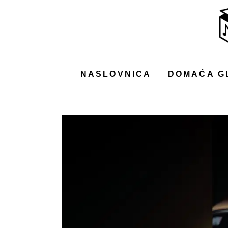
NASLOVNICA
DOMAĆA GLAZBA
STRANA GLAZBA
NASLOVNICA
DOMAĆA G
FILM
MUSIC BOX