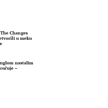
 The Changes
etvorili u meku
je
inglom nastalim
ručuje –