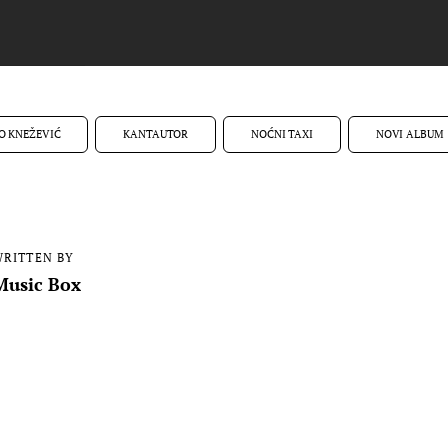
O KNEŽEVIĆ
KANTAUTOR
NOĆNI TAXI
NOVI ALBUM
RITTEN BY
Music Box