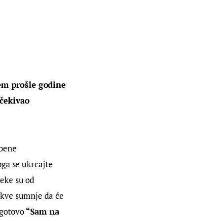
jem prošle godine 
čekivao 
bene 
ga se ukrcajte 
eke su od 
kve sumnje da će 
ogotovo 
“Sam na 