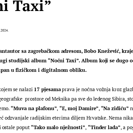
i Taxi”
.2024.
kantautor sa zagrebačkom adresom, 
Bobo
Knežević
, kra
rugi studijski album “Noćni Taxi”. Album koji se dugo o
pan u fizičkom i digitalnom obliku.
kojem se nalazi 
17 pjesama
 prava je noćna vožnja kroz glaz
ografske  prostore od Meksika pa sve do ledenog Sibira, sto
ćemo. 
“Muva na plafonu”
,
 “E, moj Damire”
, 
“Na zidiću” 
n
eć odzvanjale radijskim eterima diljem Hrvatske. Nema nika
i ostale poput 
“Tako malo nježnosti”
,
 “Tinder lada”
, a p