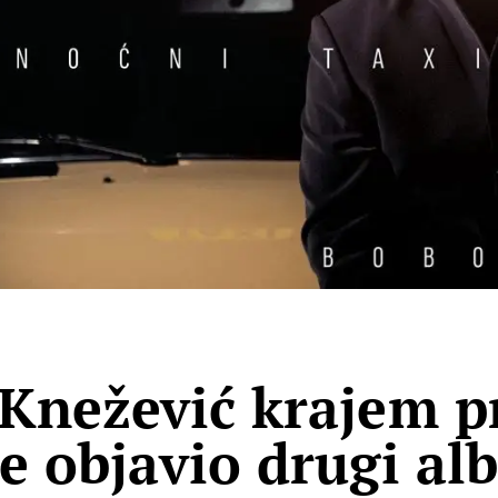
Knežević krajem p
e objavio drugi a