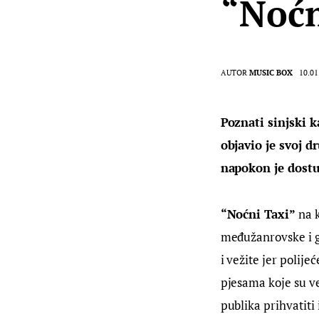
“Noćn
AUTOR
MUSIC BOX
10.01
Poznati sinjski 
objavio je svoj d
napokon je dostu
“Noćni Taxi”
 na 
međužanrovske i ge
i vežite jer polije
pjesama koje su v
publika prihvatiti 