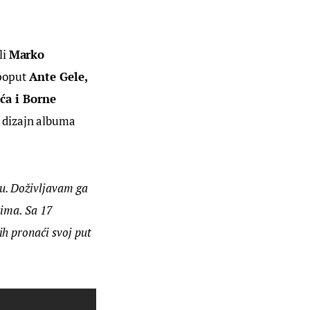
i 
Marko 
poput
 Ante Gele, 
ća i Borne 
n dizajn albuma 
u. Doživljavam ga 
cima. Sa 17 
h pronaći svoj put 