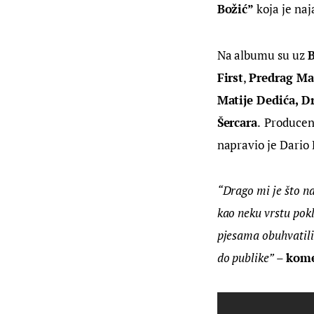
Božić”
 koja je na
Na albumu su uz 
B
First
, 
Predrag Ma
Matije Dedića, D
Šercara
.
Producen
napravio je Dario 
“Drago mi je što n
kao neku vrstu pokl
pjesama obuhvatili 
do publike”
 – 
kome