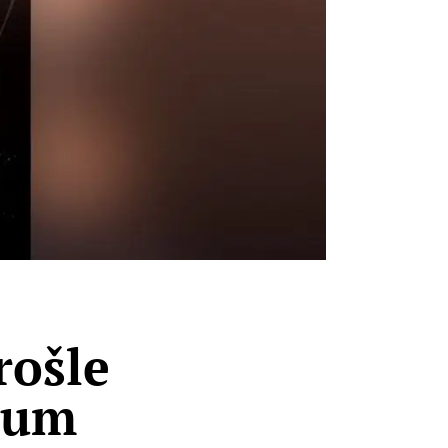
rošle
lbum