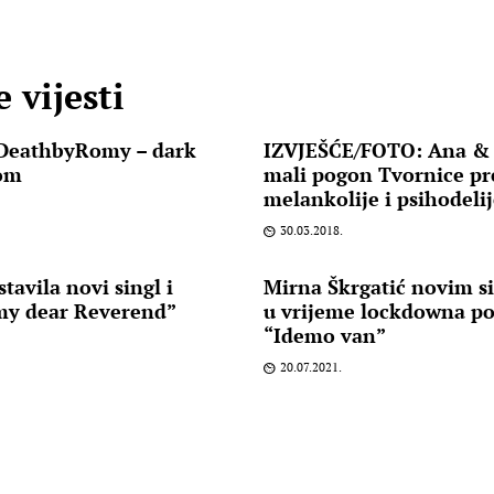
 vijesti
: DeathbyRomy – dark
IZVJEŠĆE/FOTO: Ana &
vom
mali pogon Tvornice pr
melankolije i psihodeli
30.03.2018.
stavila novi singl i
Mirna Škrgatić novim s
my dear Reverend”
u vrijeme lockdowna po
“Idemo van”
20.07.2021.