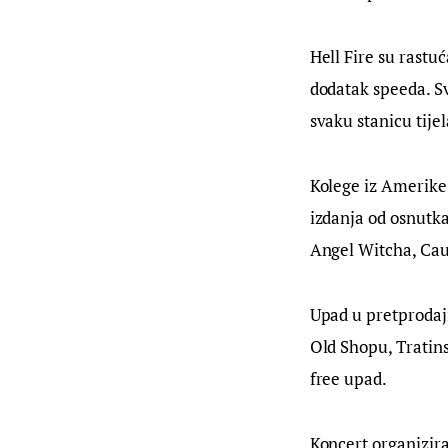
Hell Fire su rast
dodatak speeda. S
svaku stanicu tijel
Kolege iz Amerike
izdanja od osnutka
Angel Witcha, Caul
Upad u pretprodaji
Old Shopu, Tratins
free upad.
Koncert organizira