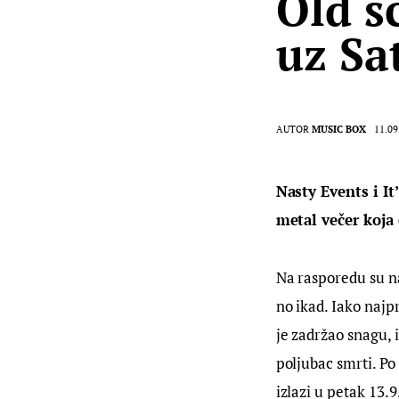
Old s
uz Sa
AUTOR
MUSIC BOX
11.09
Nasty Events i It
metal večer koja 
Na rasporedu su nas
no ikad. Iako najp
je zadržao snagu, 
poljubac smrti. Po
izlazi u petak 13.9