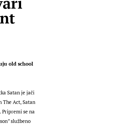
ari
unt
uju old school 
ka Satan je jači 
n The Act, Satan 
. Pripremi se na 
mson” službeno 