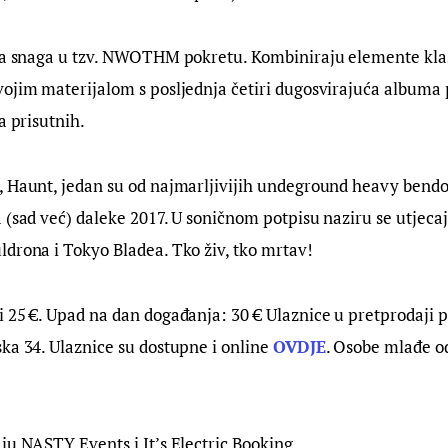
uća snaga u tzv. NWOTHM pokretu. Kombiniraju elemente kla
vojim materijalom s posljednja četiri dugosvirajuća albuma
a prisutnih.
, Haunt, jedan su od najmarljivijih undeground heavy bendo
 (sad već) daleke 2017. U soničnom potpisu naziru se utjecaji
drona i Tokyo Bladea. Tko živ, tko mrtav!
 25 €. Upad na dan događanja: 30 € Ulaznice u pretprodaji po
ka 34. Ulaznice su dostupne i online 
OVDJE
. Osobe mlađe o
ju NASTY Events i It’s Electric Booking.