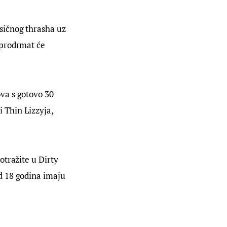
sičnog thrasha uz 
 prodrmat će 
va s gotovo 30 
 Thin Lizzyja, 
tražite u Dirty 
d 18 godina imaju 