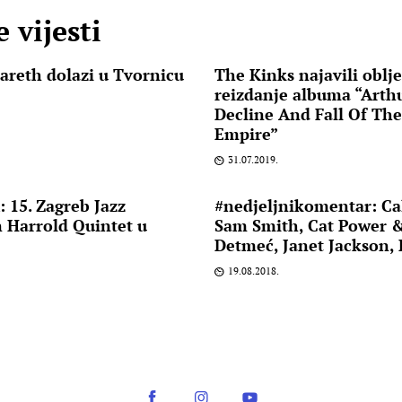
 vijesti
areth dolazi u Tvornicu
The Kinks najavili oblj
reizdanje albuma “Arth
Decline And Fall Of The
Empire”
31.07.2019.
15. Zagreb Jazz
#nedjeljnikomentar: Ca
n Harrold Quintet u
Sam Smith, Cat Power &
Detmeć, Janet Jackson,
19.08.2018.