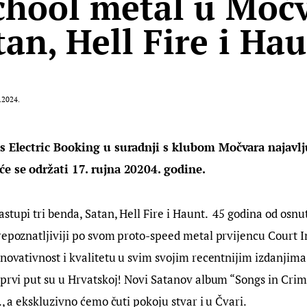
chool metal u Močv
tan, Hell Fire i Ha
.2024.
’s Electric Booking u suradnji s klubom Močvara najavlj
će se održati 17. rujna 20204. godine.
tupi tri benda, Satan, Hell Fire i Haunt.  45 godina od osnut
repoznatljiviji po svom proto-speed metal prvijencu Court I
inovativnost i kvalitetu u svim svojim recentnijim izdanjima
 prvi put su u Hrvatskoj! Novi Satanov album “Songs in Cri
., a ekskluzivno ćemo čuti pokoju stvar i u Čvari.