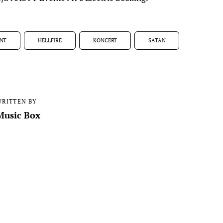
NT
HELLFIRE
KONCERT
SATAN
RITTEN BY
Music Box