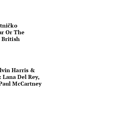
etničko
ur Or The
 British
lvin Harris &
 Lana Del Rey,
 Paul McCartney