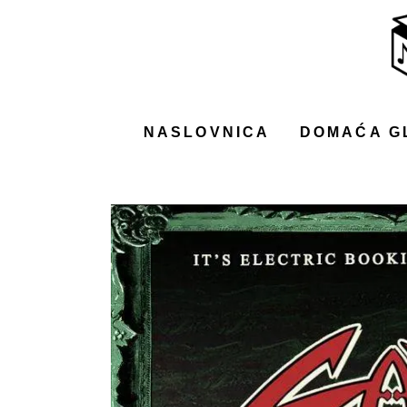
NASLOVNICA
DOMAĆA GLAZBA
STRANA GLAZBA
NASLOVNICA
DOMAĆA G
FILM
MUSIC BOX