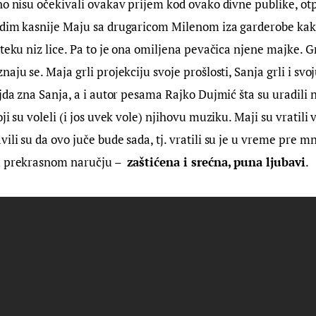
tno nisu očekivali ovakav prijem kod ovako divne publike, ot
idim kasnije Maju sa drugaricom Milenom iza garderobe kako 
 teku niz lice. Pa to je ona omiljena pevačica njene majke. Gr
aju se. Maja grli projekciju svoje prošlosti, Sanja grli i svoj
ljda zna Sanja, a i autor pesama Rajko Dujmić šta su uradili
ji su voleli (i jos uvek vole) njihovu muziku. Maji su vratili 
ili su da ovo juče bude sada, tj. vratili su je u vreme pre 
m prekrasnom naručju –  
zaštićena i srećna, puna ljubavi
.