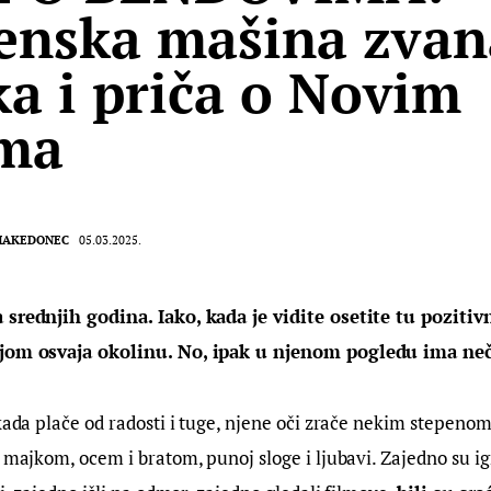
enska mašina zvan
a i priča o Novim
ima
MAKEDONEC
05.03.2025.
 srednjih godina. Iako, kada je vidite osetite tu pozitiv
kojom osvaja okolinu. No, ipak u njenom pogledu ima ne
 kada plače od radosti i tuge, njene oči zrače nekim stepenom
s majkom, ocem i bratom, punoj sloge i ljubavi. Zajedno su igr