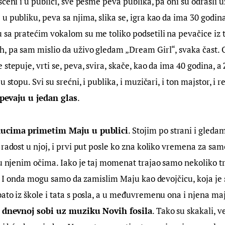
ceni i u publici, sve pesme peva publika, pa oni su odrasli uz
u publiku, peva sa njima, slika se, igra kao da ima 30 godina
sa pratećim vokalom su me toliko podsetili na pevačice iz 
, pa sam mislio da uživo gledam „Dream Girl“, svaka čast. 
 stepuje, vrti se, peva, svira, skače, kao da ima 40 godina, a
 stopu. Svi su srećni, i publika, i muzičari, i ton majstor, i re
 pevaju u jedan glas
.
nucima primetim Maju u publici
. Stojim po strani i gledam
 radost u njoj, i prvi put posle ko zna koliko vremena za sa
 u njenim očima. Iako je taj momenat trajao samo nekoliko t
ta. I onda mogu samo da zamislim Maju kao devojčicu, koja j
ato iz škole i tata s posla, a u međuvremenu ona i njena ma
 u dnevnoj sobi uz muziku Novih fosila
. Tako su skakali, ve