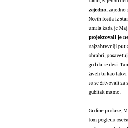
radili, zajedno uči
zajedno
, zajedno 
Novih fosila iz st
umrla kada je Maj
projektovali je n
najzahtevniji put 
ohrabri, posavetuje,
god da se desi. Tam
živeli tu kao takv
su se žrtvovali za
gubitak mame.
Godine prolaze, Ma
tom pogledu oseća 