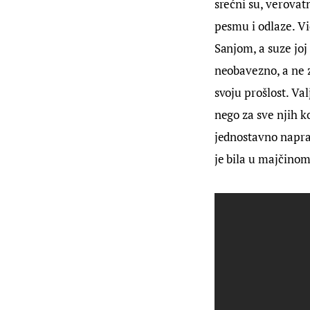
srećni su, verova
pesmu i odlaze. V
Sanjom, a suze joj
neobavezno, a ne zn
svoju prošlost. Va
nego za sve njih ko
jednostavno naprav
je bila u majčino