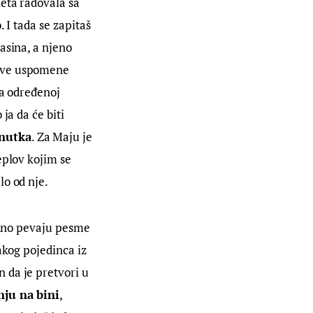
eta radovala sa 
 I tada se zapitaš 
asina, a njeno 
akve uspomene 
na određenoj 
a da će biti 
enutka
. Za Maju je 
eplov kojim se 
lo od nje.
jedno pevaju pesme 
akog pojedinca iz 
 da je pretvori u 
nju na bini
, 