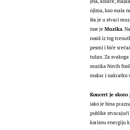
jela, kolače, majk
njima, kao mala nev
šta je u stvari mu
ime je 
Muzika
. N
nosiš iz tog trenu
pesmi i biće sreć
tužan. Za svakoga 
muzika Novih fosil
makar i nakratko v
Koncert je skoro
iako je bina prazn
publike stvarajuć
korisnu energiju k