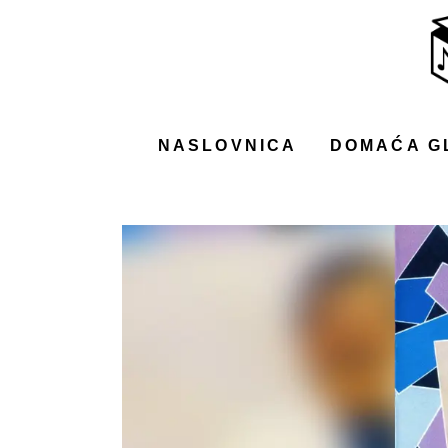
NASLOVNICA
DOMAĆA GLAZBA
STRANA GLAZBA
NASLOVNICA
DOMAĆA G
FILM
MUSIC BOX