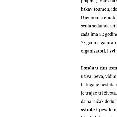
poljima). Haos na s
kakav šoumen, ide 
U jednom trenutku 
soula sedamdesetih
sada ima 82 godine
75 godina ga prati u
organizatori, i 
svi
I onda u tim tre
uživa, peva, vidim
ta tuga je nestala
je trajao tri živo
da na ručak dođu b
svirale i pevale