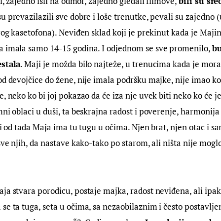
li, zajedno išli na odmor, zajedno gledali filmove, 
bili su srec
su prevazilazili sve dobre i loše trenutke, pevali su zajedn
arog kasetofona). Neviđen sklad koji je prekinut kada je Maj
a imala samo 14-15 godina. I odjednom se sve promenilo, 
bu
estala
. Maji je možda bilo najteže, u trenucima kada je mora
od devojčice do žene, nije imala podršku majke, nije imao ko 
 neko ko bi joj pokazao da će iza nje uvek biti neko ko će je št
ni oblaci u duši, ta beskrajna radost i poverenje, harmonija i
i i od tada Maja ima tu tugu u očima. Njen brat, njen otac i 
 sve njih, da nastave kako-tako po starom, ali ništa nije mogl
ja stvara porodicu, postaje majka, radost neviđena, ali ipa
se ta tuga, seta u očima, sa nezaobilaznim i često postavlje