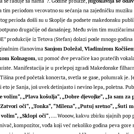
a se raduje sa nama“?. Godine prolaze, 
Jugoslavija se oda
a tim periodom verovatno su sećanja na zajedničku muziku s
tog perioda došli su u Skoplje da podsete makedonsku publi
potpuno drugačije od današnjeg. Među svim tim muzičarima,
BE” produkcije iz Tetova (Stefan) dolazi posle mnogo godina 
iginalnim članovima 
Sanjom
Doležal
, 
Vladimirom Kočiše
kom Kolnagom
, uz pomoć dve pevačice kao pratećih vokala
aturiste. Manifestacija je u prelepoj zgradi Makedonske filha
Tišina pred početak koncerta, svetla se gase, polumrak je. Je
 eto je Sanja, još uvek detinjasto i nevino lepa, poletna. Pub
te volim“, „Plava košulja“, „Dobre djevojke“, „Ja sam za 
Zatvori oči“, „Tonka“, “Milena“, „Putuj sretno“, „Šuti mo
 volim“, „Sklopi oči“
, …. Wooow, kakvu zbirku sjajnih pop 
snivač, kompozitor, vođa koji već nekoliko godina peva gore