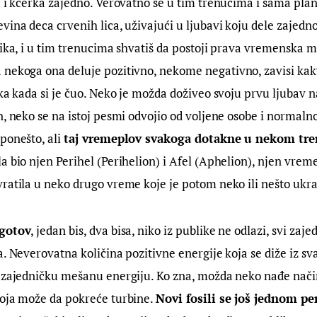
a i kćerka zajedno. Verovatno se u tim trenucima i sama plan
ina deca crvenih lica, uživajući u ljubavi koju dele zajedno.
zika, i u tim trenucima shvatiš da postoji prava vremenska m
a nekoga ona deluje pozitivno, nekome negativno, zavisi k
tka kada si je čuo. Neko je možda doživeo svoju prvu ljubav 
an, neko se na istoj pesmi odvojio od voljene osobe i normalno j
ponešto, ali 
taj vremeplov svakoga dotakne u nekom tr
a bio njen Perihel (Perihelion) i Afel (Aphelion), njen vrem
ratila u neko drugo vreme koje je potom neko ili nešto ukra
 gotov
, jedan bis, dva bisa, niko iz publike ne odlazi, svi za
a. Neverovatna količina pozitivne energije koja se diže iz sv
i zajedničku mešanu energiju. Ko zna, možda neko nađe način
oja može da pokreće turbine. 
Novi fosili se još jednom pe