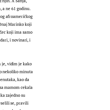
 njih. A Sanja, 
, a ne 61 godinu. 
tog afroameričkog 
Onaj Marinko koji 
 Zec koji ima samo 
dari, i novinari, i 
 je, vidim je kako 
mo nekoliko minuta 
renutaka, kao da 
e sa mamom cekala 
jka zajedno su 
selili se, pravili 