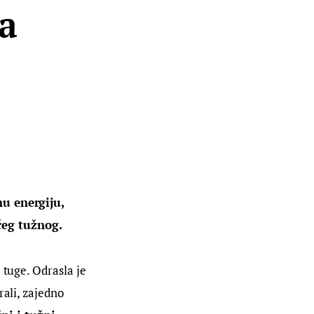
a
nu energiju, 
čeg tužnog. 
 tuge. Odrasla je 
ali, zajedno 