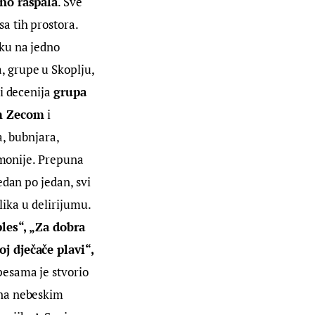
vno raspala
. Sve 
a tih prostora. 
ku na jedno 
 grupe u Skoplju, 
i decenija 
grupa 
m Zecom
 i 
, bubnjara, 
rmonije. Prepuna 
dan po jedan, svi 
lika u delirijumu. 
ples“, „Za dobra 
j dječače plavi“, 
pesama je stvorio 
 na nebeskim 