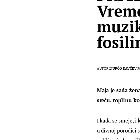
Vrem
muzik
fosil
AUTOR
LJUPČO DAVČEV 
Maja je sada žena
sreću, toplinu 
I kada se smeje, i
u divnoj porodici 