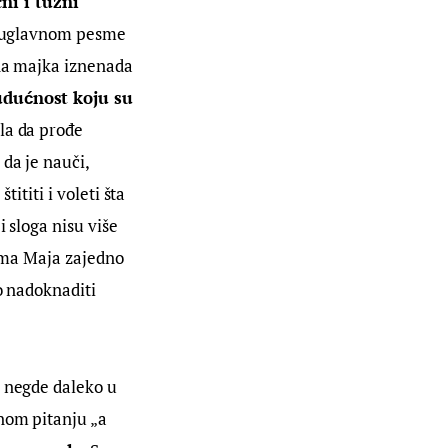
́ni i tužni 
o (uglavnom pesme 
ina majka iznenada 
dućnost koju su 
la da prođe 
da je nauči, 
ititi i voleti šta 
 sloga nisu više 
sama Maja zajedno 
o nadoknaditi 
k negde daleko u 
nom pitanju „a 