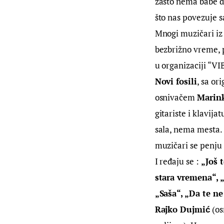
zašto nema babe d
što nas povezuje s
Mnogi muzičari iz 
bezbrižno vreme, 
u organizaciji “VI
Novi fosili
, sa or
osnivačem 
Marin
gitariste i klavij
sala, nema mesta. 
muzičari se penju i
I ređaju se : 
„Još 
stara vremena“, „
„Saša“, „Da te ne
Rajko Dujmić
 (o