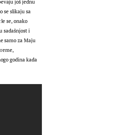
pevaju još jednu 
se slikaju sa 
le se, onako 
u sadašnjost i 
 ne samo za Maju 
vreme, 
mnogo godina kada 