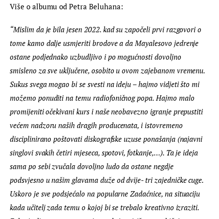
Više o albumu od Petra Beluhana:
“Mislim da je bila jesen 2022. kad su započeli prvi razgovori o 
tome kamo dalje usmjeriti brodove a da Mayalesovo jedrenje 
ostane podjednako uzbudljivo i po mogućnosti dovoljno 
smisleno za sve uključene, osobito u ovom zajebanom vremenu. 
Sukus svega mogao bi se svesti na ideju – hajmo vidjeti što mi 
možemo ponuditi na temu radiofoničnog popa. Hajmo malo 
promijeniti očekivani kurs i naše neobavezno igranje prepustiti 
većem nadzoru naših dragih producenata, i istovremeno 
disciplinirano poštovati diskografske uzuse ponašanja (najavni 
singlovi svakih četiri mjeseca, spotovi, fotkanje,…). Ta je ideja 
sama po sebi zvučala dovoljno ludo da ostane negdje 
podsvjesno u našim glavama duže od dvije- tri zajedničke cuge. 
Uskoro je sve podsjećalo na popularne Zadaćnice, na situaciju 
kada učitelj zada temu o kojoj bi se trebalo kreativno izraziti. 