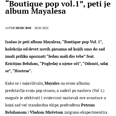
“Boutique pop vol.1”, peti je
album Mayalesa
AUTOR
MUSIC BOX
30.05.2025.
Izašao je peti album Mayalesa, “Boutique pop Vol. 1”, 
kolekcija od devet novih pjesama od kojih smo do sad 
imali priliku upoznati “Jedan mali dio tebe” feat. 
Kristijan Beluhan, “Pogledaj u njene oči”, “Odrasti, udaj 
se”, “Hostesa”.
Kako se i najavljivalo, 
Mayales
 na ovom albumu 
predstavlja svoju pop stranu, a sudeći po naslovu (Vol 1.) 
moguće je očekivati i svojevrsni nastavak ove avanture u 
kojoj sad već standardna ekipa predvođena 
Petrom 
Beluhanom
 i 
Vladom Mirčetom
 zaigrano eksperimentira 