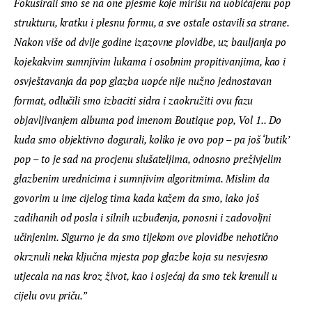
Fokusirali smo se na one pjesme koje mirišu na uobičajenu pop 
strukturu, kratku i plesnu formu, a sve ostale ostavili sa strane. 
Nakon više od dvije godine izazovne plovidbe, uz bauljanja po 
kojekakvim sumnjivim lukama i osobnim propitivanjima, kao i 
osvještavanja da pop glazba uopće nije nužno jednostavan 
format, odlučili smo izbaciti sidra i zaokružiti ovu fazu 
objavljivanjem albuma pod imenom Boutique pop, Vol 1.. 
Do 
kuda smo objektivno dogurali, koliko je ovo pop – pa još ‘butik’ 
pop – to je sad na procjenu slušateljima, odnosno preživjelim 
glazbenim urednicima i sumnjivim algoritmima. Mislim da 
govorim u ime cijelog tima kada kažem da smo, iako još 
zadihanih od posla i silnih uzbuđenja, ponosni i zadovoljni 
učinjenim. Sigurno je da smo tijekom ove plovidbe nehotično 
okrznuli neka ključna mjesta pop glazbe koja su nesvjesno 
utjecala na nas kroz život, kao i osjećaj da smo tek krenuli u 
cijelu ovu priču.”