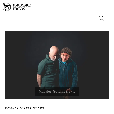
NASLOVNICA
DOMAĆA GLAZBA
STRANA GLAZBA
FILM
MUSIC BOX
DOMAĆA GLAZBA
VIJESTI