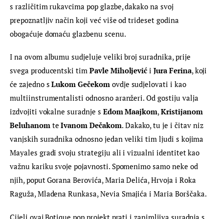
s različitim rukavcima pop glazbe, dakako na svoj 
prepoznatljiv način koji već više od trideset godina 
obogaćuje domaću glazbenu scenu.
I na ovom albumu sudjeluje veliki broj suradnika, prije 
svega producentski tim 
Pavle Miholjević
 i 
Jura Ferina
, koji 
će zajedno s 
Lukom Gečekom
 ovdje sudjelovati i kao 
multiinstrumentalisti odnosno aranžeri. Od gostiju valja 
izdvojiti vokalne suradnje s 
Edom Maajkom
, 
Kristijanom 
Beluhanom
 te 
Ivanom Dečakom
. Dakako, tu je i čitav niz 
vanjskih suradnika odnosno jedan veliki tim ljudi s kojima 
Mayales gradi svoju strategiju ali i vizualni identitet kao 
važnu kariku svoje pojavnosti. Spomenimo samo neke od 
njih, poput Gorana Berovića, Maria Delića, Hrvoja i Roka 
Raguža, Mladena Runkasa, Nevia Smajića i Maria Borščaka.
Cijeli ovaj Botique pop projekt prati i zanimljiva suradnja s 