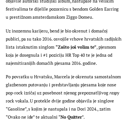
objavile autorski studijski album, nastupale na velikim 
festivalima te dijelile pozornicu s bendom Golden Earring 
u prestižnom amsterdamskom Ziggo Domeu.
Uz inozemnu karijeru, bend je bio okrenut i domaćoj 
publici, pa su tako 2016. osvojile vrhove hrvatskih radijskih 
lista istaknutim singlom 
“Zašto još volim te”
, pjesmom 
koja je dosegnula i #1 poziciju HR Top 40 te je jedna od 
najemitiranijih domaćih pjesama 2016. godine.
Po povratku u Hrvatsku, Marcela je okrenuta samostalnom 
glazbenom putovanju i predstavljanju pjesama koje nose 
pop-rock izričaj uz posebnost njenog prepoznatljivog 
raspy
rock vokala. U protekle dvije godine objavila je singlove 
“Gasoline”, s kojim je nastupala i na Dori 2024., zatim 
“Ovako ne ide” te aktualni “
No Quitter
”.