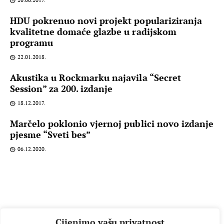
26.06.2017.
HDU pokrenuo novi projekt populariziranja
kvalitetne domaće glazbe u radijskom
programu
22.01.2018.
Akustika u Rockmarku najavila “Secret
Session” za 200. izdanje
18.12.2017.
Marčelo poklonio vjernoj publici novo izdanje
pjesme “Sveti bes”
06.12.2020.
Cijenimo vašu privatnost