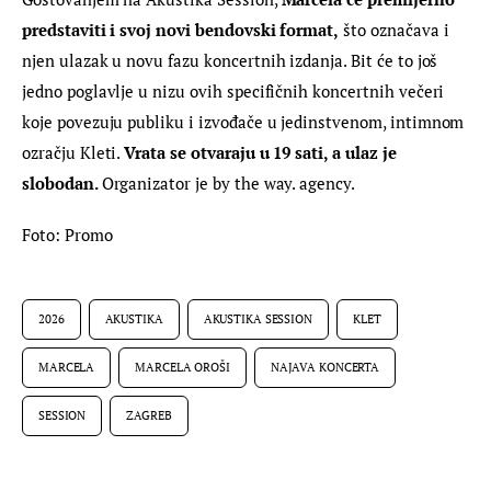
predstaviti i svoj novi bendovski format,
 što označava i 
njen ulazak u novu fazu koncertnih izdanja. Bit će to još 
jedno poglavlje u nizu ovih specifičnih koncertnih večeri 
koje povezuju publiku i izvođače u jedinstvenom, intimnom 
ozračju Kleti. 
Vrata se otvaraju u 19 sati, a ulaz je 
slobodan. 
Organizator je by the way. agency.
Foto: Promo
2026
AKUSTIKA
AKUSTIKA SESSION
KLET
MARCELA
MARCELA OROŠI
NAJAVA KONCERTA
SESSION
ZAGREB