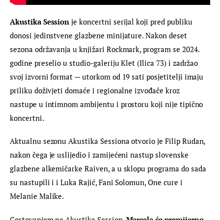
Akustika Session
 je koncertni serijal koji pred publiku 
donosi jedinstvene glazbene minijature. Nakon deset 
sezona održavanja u knjižari Rockmark, program se 2024. 
godine preselio u studio-galeriju Klet (Ilica 73) i zadržao 
svoj izvorni format — utorkom od 19 sati posjetitelji imaju 
priliku doživjeti domaće i regionalne izvođače kroz 
nastupe u intimnom ambijentu i prostoru koji nije tipično 
koncertni.
Aktualnu sezonu Akustika Sessiona otvorio je Filip Rudan, 
nakon čega je uslijedio i zamijećeni nastup slovenske 
glazbene alkemičarke Raiven, a u sklopu programa do sada 
su nastupili i i Luka Rajić, Fani Solomun, One cure i 
Melanie Malike.
Gostovanjem na Akustika Session, 
Marcela će premijerno 