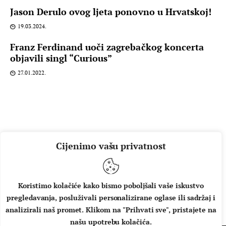
Jason Derulo ovog ljeta ponovno u Hrvatskoj!
19.03.2024.
Franz Ferdinand uoči zagrebačkog koncerta
objavili singl “Curious”
27.01.2022.
Cijenimo vašu privatnost
Koristimo kolačiće kako bismo poboljšali vaše iskustvo
pregledavanja, posluživali personalizirane oglase ili sadržaj i
O NAMA
IMPRESSUM
UVJETI KORIŠTENJA
analizirali naš promet. Klikom na "Prihvati sve", pristajete na
našu upotrebu kolačića.