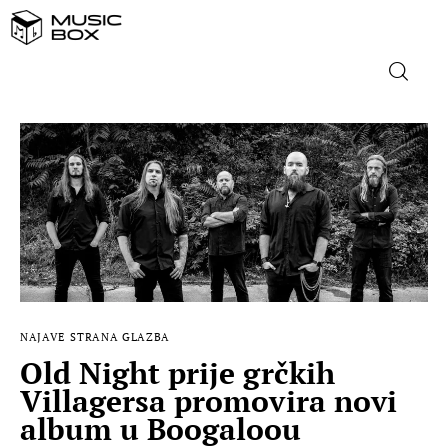
NASLOVNICA
DOMAĆA GLAZBA
STRANA GLAZBA
FILM
NAJAVE
STRANA GLAZBA
MUSIC BOX
Old Night prije grčkih
Villagersa promovira novi
album u Boogaloou