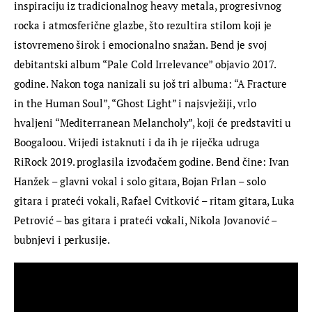
inspiraciju iz tradicionalnog heavy metala, progresivnog 
rocka i atmosferične glazbe, što rezultira stilom koji je 
istovremeno širok i emocionalno snažan. Bend je svoj 
debitantski album “Pale Cold Irrelevance” objavio 2017. 
godine. Nakon toga nanizali su još tri albuma: “A Fracture 
in the Human Soul”, “Ghost Light” i najsvježiji, vrlo 
hvaljeni “Mediterranean Melancholy”, koji će predstaviti u 
Boogaloou. Vrijedi istaknuti i da ih je riječka udruga 
RiRock 2019. proglasila izvođačem godine. Bend čine: Ivan 
Hanžek – glavni vokal i solo gitara, Bojan Frlan – solo 
gitara i prateći vokali, Rafael Cvitković – ritam gitara, Luka 
Petrović – bas gitara i prateći vokali, Nikola Jovanović – 
bubnjevi i perkusije.