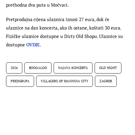
prethodna dva puta u Močvari.
Pretprodajna cijena ulaznica iznosi 27 eura, dok će 
ulaznice na dan koncerta, ako ih ostane, koštati 30 eura. 
Fizičke ulaznice dostupne u Dirty Old Shopu. Ulaznice su 
dostupne 
OVDJE
.
2026
BOOGALOO
NAJAVA KONCERTA
OLD NIGHT
PREDGRUPA
VILLAGERS OF IOANNINA CITY
ZAGREB