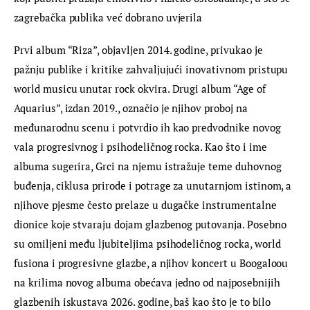
zagrebačka publika već dobrano uvjerila
Prvi album “Riza”, objavljen 2014. godine, privukao je 
pažnju publike i kritike zahvaljujući inovativnom pristupu 
world musicu unutar rock okvira. Drugi album “Age of 
Aquarius”, izdan 2019., označio je njihov proboj na 
međunarodnu scenu i potvrdio ih kao predvodnike novog 
vala progresivnog i psihodeličnog rocka. Kao što i ime 
albuma sugerira, Grci na njemu istražuje teme duhovnog 
buđenja, ciklusa prirode i potrage za unutarnjom istinom, a 
njihove pjesme često prelaze u dugačke instrumentalne 
dionice koje stvaraju dojam glazbenog putovanja. Posebno 
su omiljeni među ljubiteljima psihodeličnog rocka, world 
fusiona i progresivne glazbe, a njihov koncert u Boogaloou 
na krilima novog albuma obećava jedno od najposebnijih 
glazbenih iskustava 2026. godine, baš kao što je to bilo 