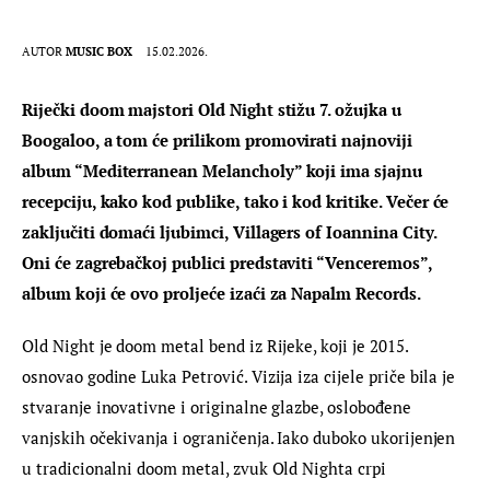
AUTOR
MUSIC BOX
15.02.2026.
Riječki doom majstori Old Night stižu 7. ožujka u 
Boogaloo, a tom će prilikom promovirati najnoviji 
album “Mediterranean Melancholy” koji ima sjajnu 
recepciju, kako kod publike, tako i kod kritike. Večer će 
zaključiti domaći ljubimci, Villagers of Ioannina City. 
Oni će zagrebačkoj publici predstaviti “Venceremos”, 
album koji će ovo proljeće izaći za Napalm Records. 
Old Night je doom metal bend iz Rijeke, koji je 2015. 
osnovao godine Luka Petrović. Vizija iza cijele priče bila je 
stvaranje inovativne i originalne glazbe, oslobođene 
vanjskih očekivanja i ograničenja. Iako duboko ukorijenjen 
u tradicionalni doom metal, zvuk Old Nighta crpi 