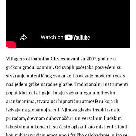
Villagers of Ioannina City osnovani su 2007. godine u 
grčkom gradu Ioannini. Od svojih početaka posvećeni su 
stvaranju autentičnog zvuka koji povezuje moderni rock s 
nasljeđem grčke narodne glazbe. Tradicionalni instrumenti 
poput klarineta i gajdi imaju važnu ulogu u njihovim 
aranžmanima, stvarajući hipnotičnu atmosferu koja ih 
izdvaja na globalnoj sceni. Njihova glazba inspirirana je 
prirodom, drevnom duhovnošću i univerzalnim ljudskim 
iskustvima, a koncerti su često opisani kao mistični rituali 
koji publici pružaju emotivno i fizičko oslobađanje, u što se 