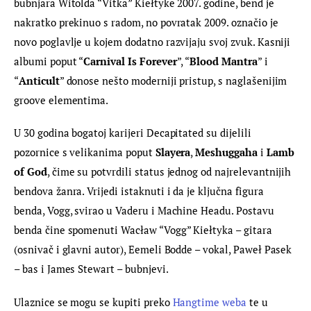
bubnjara Witolda “Vitka” Kiełtyke 2007. godine, bend je 
nakratko prekinuo s radom, no povratak 2009. označio je 
novo poglavlje u kojem dodatno razvijaju svoj zvuk. Kasniji 
albumi poput “
Carnival Is Forever
”, “
Blood Mantra
” i 
“
Anticult
” donose nešto moderniji pristup, s naglašenijim 
groove elementima.
U 30 godina bogatoj karijeri Decapitated su dijelili 
pozornice s velikanima poput 
Slayera
, 
Meshuggaha
 i 
Lamb 
of God
, čime su potvrdili status jednog od najrelevantnijih 
bendova žanra. Vrijedi istaknuti i da je ključna figura 
benda, Vogg, svirao u Vaderu i Machine Headu. Postavu 
benda čine spomenuti Wacław “Vogg” Kiełtyka – gitara 
(osnivač i glavni autor), Eemeli Bodde – vokal, Paweł Pasek 
– bas i James Stewart – bubnjevi.
Ulaznice se mogu se kupiti preko 
Hangtime weba
 te u 