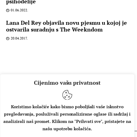
psihodelije
01.06.2022.
Lana Del Rey objavila novu pjesmu u kojoj je
ostvarila suradnju s The Weekndom
20.04.2017.
Cijenimo vašu privatnost
Koristimo kolačiće kako bismo poboljšali vaše iskustvo
pregledavanja, posluživali personalizirane oglase ili sadržaj i
O NAMA
IMPRESSUM
UVJETI KORIŠTENJA
analizirali naš promet. Klikom na "Prihvati sve", pristajete na
našu upotrebu kolačića.