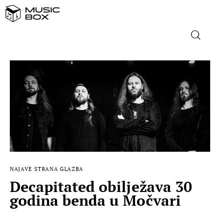
NASLOVNICA
DOMAĆA GLAZBA
STRANA GLAZBA
FILM
NAJAVE
STRANA GLAZBA
MUSIC BOX
Decapitated obilježava 30
godina benda u Močvari