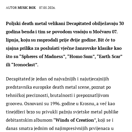
AUTOR
MUSIC BOX
07.05.2026.
Poljski death metal velikani Decapitated obilježavaju 30 
godina benda i tim se povodom vraćaju u Močvaru 07. 
lipnja, koju su rasprodali prije dvije godine. Bit će to 
sjajna prilika za poslušati vječne žanrovske klasike kao 
što su “Spheres of Madness”, “Homo Sum”, “Earth Scar” 
ili “Iconoclast”.
Decapitated je jedan od najvažnijih i najutjecajnijih 
predstavnika europske death metal scene, poznat po 
tehničkoj preciznosti, brutalnosti i prepoznatljivom 
grooveu. Osnovani su 1996. godine u Krosnu, a već kao 
tinejdžeri brzo su privukli pažnju svjetske metal publike 
debitantskim albumom “
Winds of Creation
”, koji se i 
danas smatra jednim od najimpresivnijih prvijenaca u 