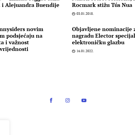
 i Alejuandra Buendije
Rocmark stižu Tús Nua
03.01.2018.
nnysiders novim
Objavljene nominacije 
m podsjećaju na
nagradu Elector specija
ta i važnost
elektroničku glazbu
vrijednosti
16.01.2022.