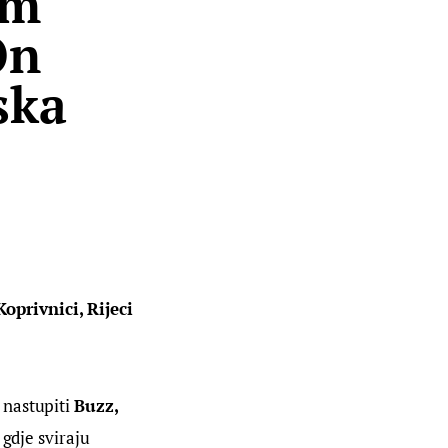
om
On
ska
privnici, Rijeci 
 nastupiti 
Buzz, 
, gdje sviraju 