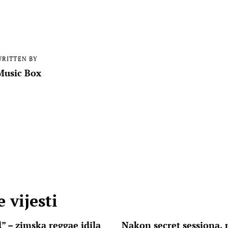
RITTEN BY
Music Box
 vijesti
” – zimska reggae idila
Nakon secret sessiona, 