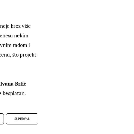
neje kroz više 
renesu nekim 
avnim radom i 
enu, što projekt 
vana Brlić 
e besplatan.
SUPERVAL