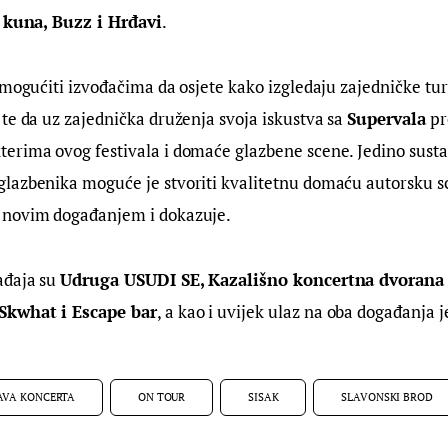
0 kuna, Buzz i Hrđavi
.
omogućiti izvođačima da osjete kako izgledaju zajedničke tur
te da uz zajednička druženja svoja iskustva sa 
Supervala
 p
erima ovog festivala i domaće glazbene scene. Jedino sust
lazbenika moguće je stvoriti kvalitetnu domaću autorsku sc
 novim događanjem i dokazuje.
đaja su 
Udruga USUDI SE, Kazališno koncertna dvorana I
Skwhat i Escape bar
, a kao i uvijek ulaz na oba događanja j
AVA KONCERTA
ON TOUR
SISAK
SLAVONSKI BROD