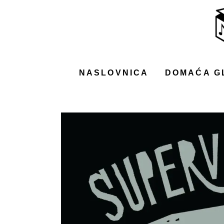
NASLOVNICA
DOMAĆA GLAZBA
STRANA GLAZBA
NASLOVNICA
DOMAĆA G
FILM
MUSIC BOX