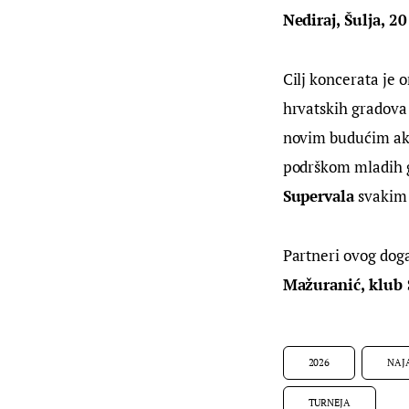
Nediraj, Šulja, 2
Cilj koncerata je 
hrvatskih gradova 
novim budućim akt
podrškom mladih g
Supervala
 svakim
Partneri ovog doga
Mažuranić, klub 
2026
NAJ
TURNEJA