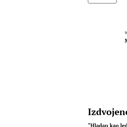
W
Izdvojene
“Hladan kao led