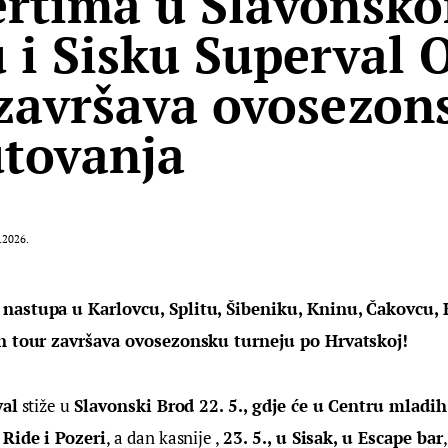
rtima u Slavonsk
 i Sisku Superval 
završava ovosezon
tovanja
.2026.
astupa u Karlovcu, Splitu, Šibeniku, Kninu, Čakovcu, Ko
on tour završava ovosezonsku turneju po Hrvatskoj! 
val
 stiže u 
Slavonski Brod 22. 5., gdje će u Centru mladih
 Ride i Pozeri
, a dan kasnije , 
23. 5., u Sisak, u Escape bar