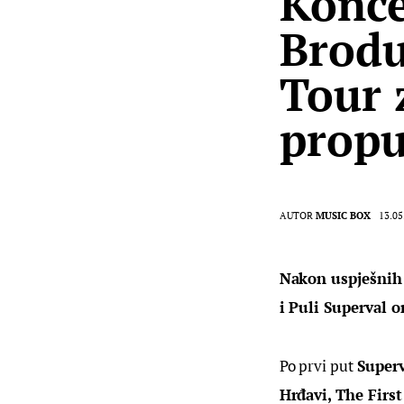
Konce
Brodu
Tour 
propu
AUTOR
MUSIC BOX
13.05
Nakon uspješnih n
i Puli Superval 
Po prvi put 
Super
Hrđavi, The First