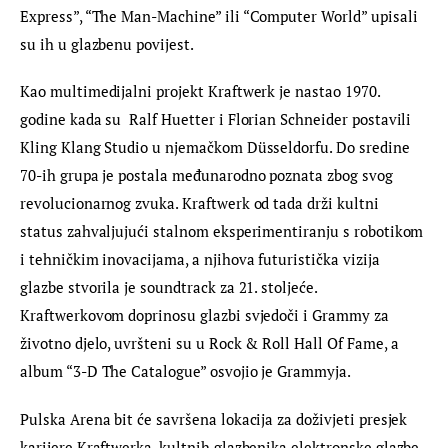
Express”, “The Man-Machine” ili “Computer World” upisali 
su ih u glazbenu povijest.
Kao multimedijalni projekt Kraftwerk je nastao 1970. 
godine kada su  Ralf Huetter i Florian Schneider postavili 
Kling Klang Studio u njemačkom Düsseldorfu. Do sredine 
70-ih grupa je postala međunarodno poznata zbog svog 
revolucionarnog zvuka. Kraftwerk od tada drži kultni 
status zahvaljujući stalnom eksperimentiranju s robotikom 
i tehničkim inovacijama, a njihova futuristička vizija 
glazbe stvorila je soundtrack za 21. stoljeće. 
Kraftwerkovom doprinosu glazbi svjedoči i Grammy za 
životno djelo, uvršteni su u Rock & Roll Hall Of Fame, a 
album “3-D The Catalogue” osvojio je Grammyja.
Pulska Arena bit će savršena lokacija za doživjeti presjek 
karijere Kraftwerka, kultnih glazbenika elektronske glazbe.