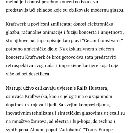
melodije i donosi posebno koncertno iskustvo 
predstavljajući skladbe koje su oblikovale modernu glazbu.
Kraftwerk u povijesni amfiteatar donosi elektroničku 
glazbu, računalne animacije i fuziju koncerta i umjetnosti, 
što njihove nastupe opisuje kao pravi “Gesamtkunstwerk” – 
potpuno umjetničko djelo. Na ekskluzivnom sjedećem 
koncertu Kraftwerk će kroz gotovo dva sata predstaviti 
retrospektivu svog rada  i impresivne karijere koja traje 
više od pet desetljeća.
Nastupi uživo oslikavaju uvjerenje Ralfa Huettera, 
osnivača Kraftwerka, kao i cijelog tima o uzajamnom 
doprinosu strojeva i ljudi. Sa svojim kompozicijama, 
inovativnim tehnikama i sintetičkim glasovima utjecali su 
na mnoštvo žanrova, od electra i hip-hopa, do techna i 
synth popa. Albumi poput “Autobahn”, “Trans-Europe 