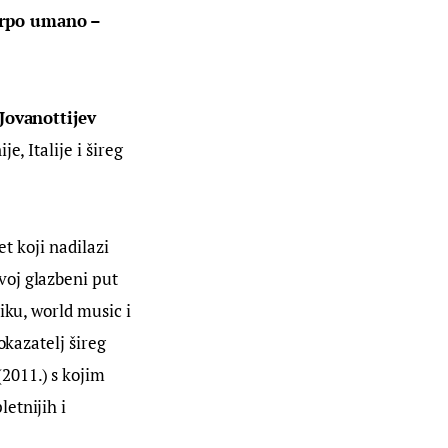
orpo umano – 
 Jovanottijev 
, Italije i šireg 
et koji nadilazi 
oj glazbeni put 
iku, world music i 
okazatelj šireg 
2011.) s kojim 
etnijih i 