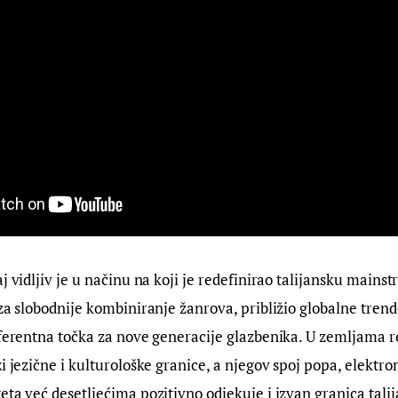
j vidljiv je u načinu na koji je redefinirao talijansku mains
 za slobodnije kombiniranje žanrova, približio globalne trend
eferentna točka za nove generacije glazbenika. U zemljama reg
i jezične i kulturološke granice, a njegov spoj popa, elektron
eta već desetljećima pozitivno odjekuje i izvan granica talij