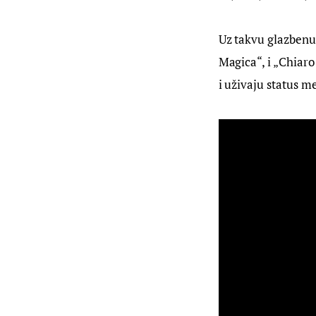
Uz takvu glazbenu š
Magica“, i „Chiaro
i uživaju status 