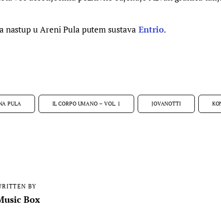
za nastup u Areni Pula putem sustava
Entrio
.
NA PULA
IL CORPO UMANO – VOL. 1
JOVANOTTI
KO
RITTEN BY
Music Box