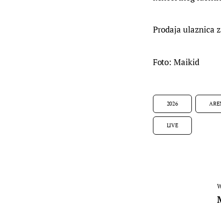
Prodaja ulaznica 
Foto: Maikid
2026
ARE
LIVE
W