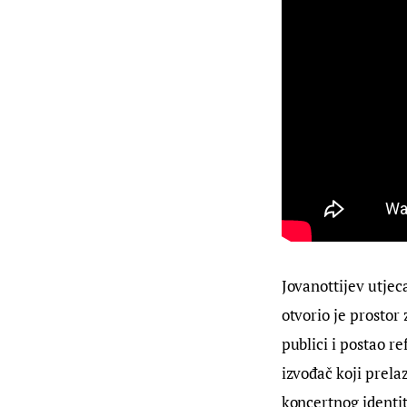
Jovanottijev utjeca
otvorio je prostor
publici i postao r
izvođač koji prelaz
koncertnog identit