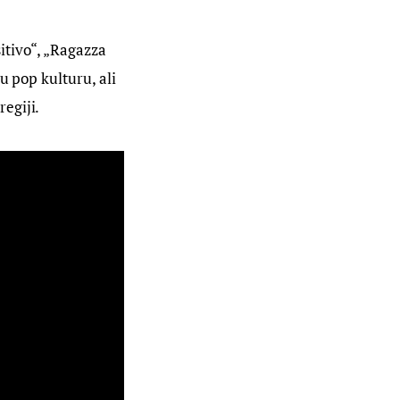
sitivo“, „Ragazza 
u pop kulturu, ali 
egiji.