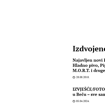
Izdvojene
Najavljen novi P
Hladno pivo, Pi
M.O.R.T. i drug
28.08.2018.
IZVJEŠĆE/FOTO:
u Beču – sve sa
05.04.2024.