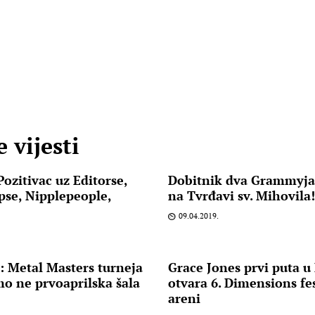
 vijesti
ozitivac uz Editorse,
Dobitnik dva Grammyja, 
pse, Nipplepeople,
na Tvrđavi sv. Mihovila
e
09.04.2019.
 Metal Masters turneja
Grace Jones prvi puta u
mo ne prvoaprilska šala
otvara 6. Dimensions fes
areni