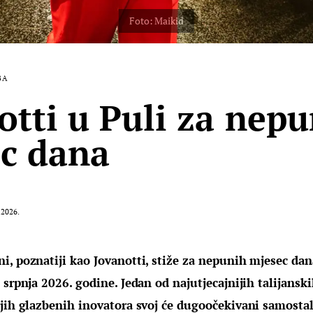
BA
otti u Puli za nep
c dana
.2026.
i, poznatiji kao Jovanotti, stiže za nepunih mjesec dan
 srpnja 2026. godine. Jedan od najutjecajnijih talijansk
ijih glazbenih inovatora svoj će dugoočekivani samosta