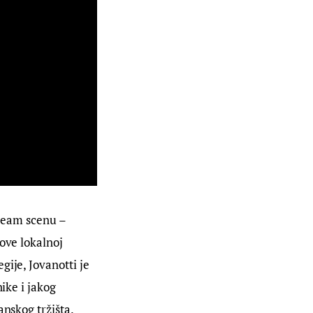
tream scenu – 
ove lokalnoj 
ije, Jovanotti je 
ike i jakog 
anskog tržišta.