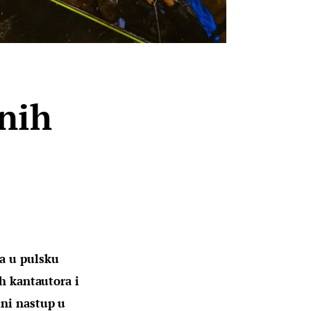
unih
a u pulsku 
ih kantautora i 
lni nastup u 