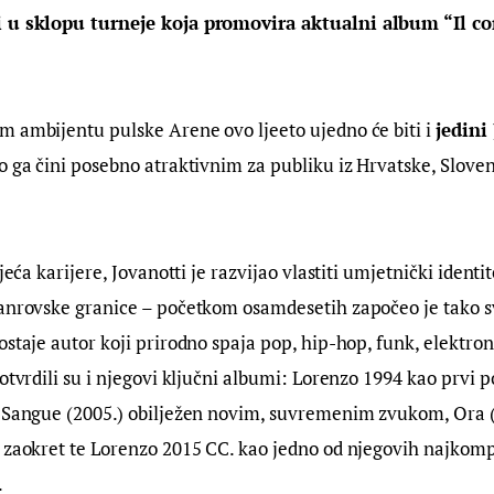
i u sklopu turneje koja promovira aktualni album “Il c
 ambijentu pulske Arene ovo ljeeto ujedno će biti i 
jedini
to ga čini posebno atraktivnim za publiku iz Hrvatske, Slovenije
jeća karijere, Jovanotti je razvijao vlastiti umjetnički identit
žanrovske granice – početkom osamdesetih započeo je tako sv
ostaje autor koji prirodno spaja pop, hip-hop, funk, elektron
otvrdili su i njegovi ključni albumi: Lorenzo 1994 kao prvi p
n Sangue (2005.) obilježen novim, suvremenim zvukom, Ora (
 zaokret te Lorenzo 2015 CC. kao jedno od njegovih najkompl
.