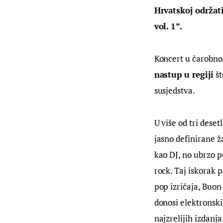
Hrvatskoj održat
vol. 1”.
Koncert u čarobnom
nastup u regiji
 š
susjedstva.
U više od tri desetl
jasno definirane 
kao DJ, no ubrzo p
rock. Taj iskorak p
pop izričaja, Buo
donosi elektronski
najzrelijih izdanja