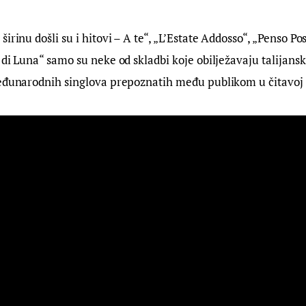
irinu došli su i hitovi – A te“, „L’Estate Addosso“, „Penso Po
 di Luna“ samo su neke od skladbi koje obilježavaju talijansk
međunarodnih singlova prepoznatih među publikom u čitavoj r