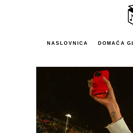
NASLOVNICA
DOMAĆA GLAZBA
STRANA GLAZBA
NASLOVNICA
DOMAĆA G
FILM
MUSIC BOX