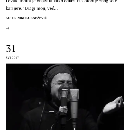
Levak. Indira je objavila kako odlazi iz Colonije zbog solo
karijere. "Dragi moji, već…
AUTOR
NIKOLA KNEŽEVIĆ
31
SVI 2017