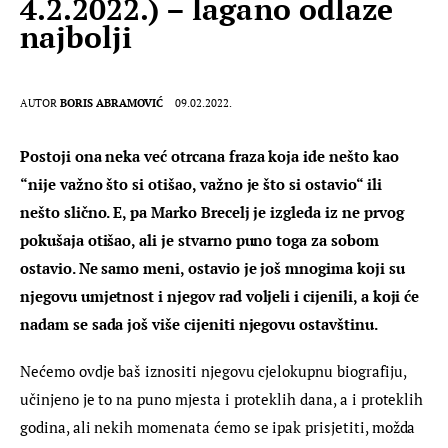
4.2.2022.) – lagano odlaze
najbolji
AUTOR
BORIS ABRAMOVIĆ
09.02.2022.
Postoji ona neka već otrcana fraza koja ide nešto kao 
“nije važno što si otišao, važno je što si ostavio“ ili 
nešto slično. E, pa Marko Brecelj je izgleda iz ne prvog 
pokušaja otišao, ali je stvarno puno toga za sobom 
ostavio. Ne samo meni, ostavio je još mnogima koji su 
njegovu umjetnost i njegov rad voljeli i cijenili, a koji će 
nadam se sada još više cijeniti njegovu ostavštinu.
Nećemo ovdje baš iznositi njegovu cjelokupnu biografiju, 
učinjeno je to na puno mjesta i proteklih dana, a i proteklih 
godina, ali nekih momenata ćemo se ipak prisjetiti, možda 