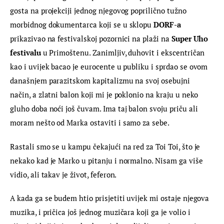
gosta na projekciji jednog njegovog poprilično tužno 
morbidnog dokumentarca koji se u sklopu 
DORF-a
prikazivao na festivalskoj pozornici na plaži na 
Super Uho 
festivalu
 u Primoštenu. Zanimljiv, duhovit i ekscentričan 
kao i uvijek bacao je eurocente u publiku i sprdao se ovom 
današnjem parazitskom kapitalizmu na svoj osebujni 
način, a zlatni balon koji mi je poklonio na kraju u neko 
gluho doba noći još čuvam. Ima taj balon svoju priču ali 
moram nešto od Marka ostaviti i samo za sebe.
Rastali smo se u kampu čekajući na red za Toi Toi, što je 
nekako kad je Marko u pitanju i normalno. Nisam ga više 
vidio, ali takav je život, feferon.
A kada ga se budem htio prisjetiti uvijek mi ostaje njegova 
muzika, i pričica još jednog muzičara koji ga je volio i 