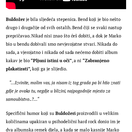
Buldožer
 je bila sljedeća stepenica. Bend koji je bio nešto 
drugo i drugačije od svih ostalih. Bend čiji se svaki nastup 
prepričavao. Nikad nisi znao što ćeš dobiti, a dok je Marko 
bio u bendu dobivali smo nevjerojatne stvari. Nikada do 
sada, a vjerojatno i nikada od sada nećemo dobiti album 
kakav je bio 
“
Pljuni istini u oči”
, a ni 
“
Zabranjeno 
plakatirati”, 
koji ga je slijedio.
   “…Izvinite, molim vas, ja nisam iz tog grada pa bi htio znati 
gdje je ovako tu, negdje u blizini, najpogodnije mjesto za 
samoubistvo..?…“
Specifični humor koji su 
Buldožeri
 proizvodili u velikim 
količinama upakiran u psihodelični hard rock donio im je 
dva albumska remek djela, a kada se malo kasnije Marko 