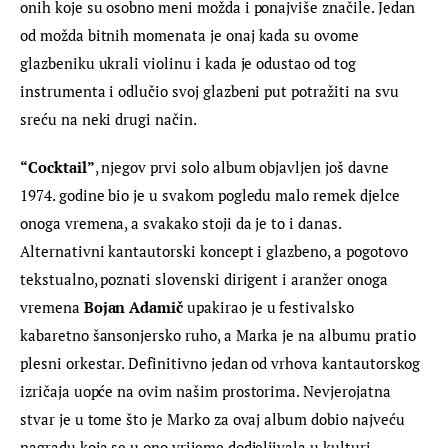
onih koje su osobno meni možda i ponajviše značile. Jedan 
od možda bitnih momenata je onaj kada su ovome 
glazbeniku ukrali violinu i kada je odustao od tog 
instrumenta i odlučio svoj glazbeni put potražiti na svu 
sreću na neki drugi način.
“Cocktail”
, njegov prvi solo album objavljen još davne 
1974. godine bio je u svakom pogledu malo remek djelce 
onoga vremena, a svakako stoji da je to i danas. 
Alternativni kantautorski koncept i glazbeno, a pogotovo 
tekstualno, poznati slovenski dirigent i aranžer onoga 
vremena 
Bojan Adamič
 upakirao je u festivalsko 
kabaretno šansonjersko ruho, a Marka je na albumu pratio 
plesni orkestar. Definitivno jedan od vrhova kantautorskog 
izričaja uopće na ovim našim prostorima. Nevjerojatna 
stvar je u tome što je Marko za ovaj album dobio najveću 
nagradu koja se u ono vrijeme dodjeljivala u kulturi, 