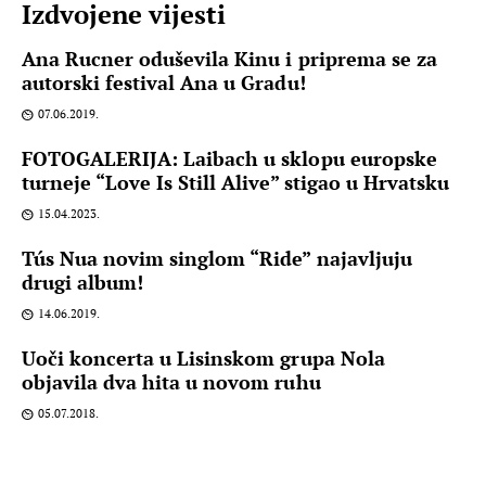
Izdvojene vijesti
Ana Rucner oduševila Kinu i priprema se za
autorski festival Ana u Gradu!
07.06.2019.
FOTOGALERIJA: Laibach u sklopu europske
turneje “Love Is Still Alive” stigao u Hrvatsku
15.04.2023.
Tús Nua novim singlom “Ride” najavljuju
drugi album!
14.06.2019.
Uoči koncerta u Lisinskom grupa Nola
objavila dva hita u novom ruhu
05.07.2018.