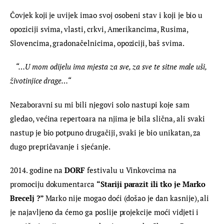
Čovjek koji je uvijek imao svoj osobeni stav i koji je bio u 
opoziciji svima, vlasti, crkvi, Amerikancima, Rusima, 
Slovencima, gradonačelnicima, opoziciji, baš svima.
   “…U mom odijelu ima mjesta za sve, za sve te sitne male uši, 
životinjice drage…“
Nezaboravni su mi bili njegovi solo nastupi koje sam 
gledao, većina repertoara na njima je bila slična, ali svaki 
nastup je bio potpuno drugačiji, svaki je bio unikatan, za 
dugo prepričavanje i sjećanje.
2014. godine na 
DORF
 festivalu u Vinkovcima na 
promociju dokumentarca 
“Stariji parazit ili tko je Marko 
Brecelj ?” 
Marko nije mogao doći (došao je dan kasnije), ali 
je najavljeno da ćemo ga poslije projekcije moći vidjeti i 