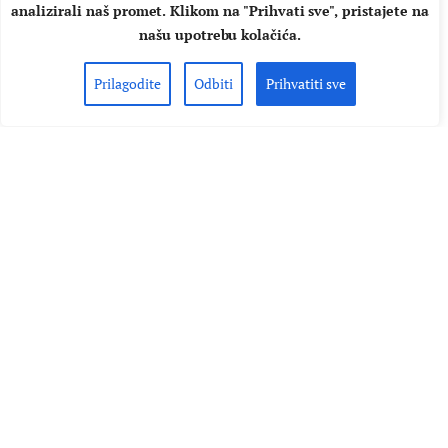
analizirali naš promet. Klikom na "Prihvati sve", pristajete na
našu upotrebu kolačića.
Prilagodite
Odbiti
Prihvatiti sve
DOMAĆA GLAZBA
KONCERTI
FOTOGALERIJA: Daleka obala
povratničkim koncertom očarala
Opatiju