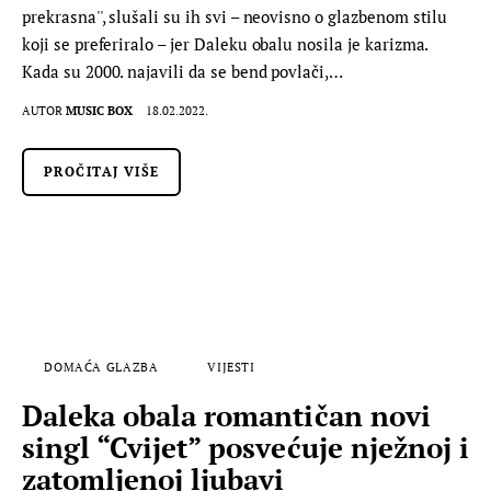
prekrasna'', slušali su ih svi – neovisno o glazbenom stilu
koji se preferiralo – jer Daleku obalu nosila je karizma.
Kada su 2000. najavili da se bend povlači,…
AUTOR
MUSIC BOX
18.02.2022.
PROČITAJ VIŠE
DOMAĆA GLAZBA
VIJESTI
Daleka obala romantičan novi
singl “Cvijet” posvećuje nježnoj i
zatomljenoj ljubavi