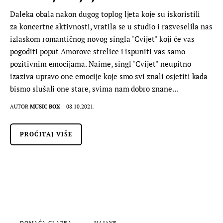
Daleka obala nakon dugog toplog ljeta koje su iskoristili
za koncertne aktivnosti, vratila se u studio i razveselila nas
izlaskom romantičnog novog singla "Cvijet" koji će vas
pogoditi poput Amorove strelice i ispuniti vas samo
pozitivnim emocijama. Naime, singl "Cvijet" neupitno
izaziva upravo one emocije koje smo svi znali osjetiti kada
bismo slušali one stare, svima nam dobro znane…
AUTOR
MUSIC BOX
08.10.2021.
PROČITAJ VIŠE
DOMAĆA GLAZBA
NAJAVE