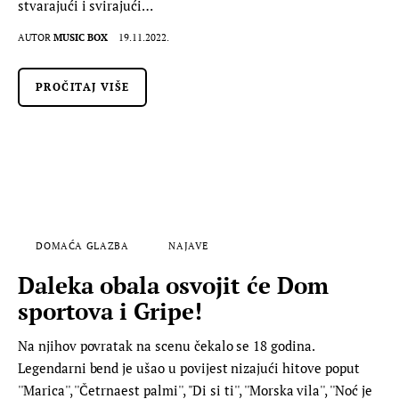
stvarajući i svirajući…
AUTOR
MUSIC BOX
19.11.2022.
PROČITAJ VIŠE
DOMAĆA GLAZBA
NAJAVE
Daleka obala osvojit će Dom
sportova i Gripe!
Na njihov povratak na scenu čekalo se 18 godina.
Legendarni bend je ušao u povijest nizajući hitove poput
''Marica'', ''Četrnaest palmi'', ''Di si ti'', ''Morska vila'', ''Noć je