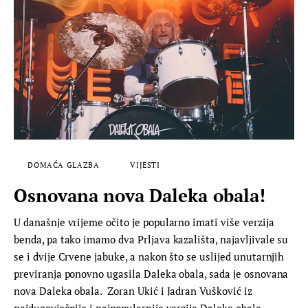
DOMAĆA GLAZBA
VIJESTI
Osnovana nova Daleka obala!
U današnje vrijeme očito je popularno imati više verzija
benda, pa tako imamo dva Prljava kazališta, najavljivale su
se i dvije Crvene jabuke, a nakon što se uslijed unutarnjih
previranja ponovno ugasila Daleka obala, sada je osnovana
nova Daleka obala. Zoran Ukić i Jadran Vušković iz
najdugovječnije i najpopularnije verzije Daleke obale