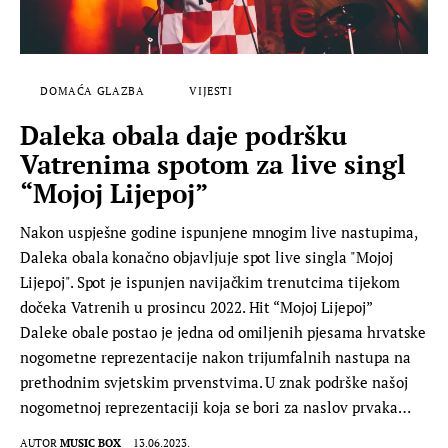
DOMAĆA GLAZBA
VIJESTI
Daleka obala daje podršku
Vatrenima spotom za live singl
“Mojoj Lijepoj”
Nakon uspješne godine ispunjene mnogim live nastupima,
Daleka obala konačno objavljuje spot live singla "Mojoj
Lijepoj". Spot je ispunjen navijačkim trenutcima tijekom
dočeka Vatrenih u prosincu 2022. Hit “Mojoj Lijepoj”
Daleke obale postao je jedna od omiljenih pjesama hrvatske
nogometne reprezentacije nakon trijumfalnih nastupa na
prethodnim svjetskim prvenstvima. U znak podrške našoj
nogometnoj reprezentaciji koja se bori za naslov prvaka…
AUTOR
MUSIC BOX
13.06.2023.