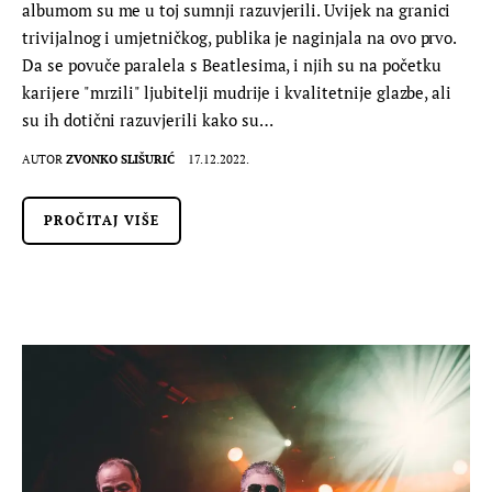
albumom su me u toj sumnji razuvjerili. Uvijek na granici
trivijalnog i umjetničkog, publika je naginjala na ovo prvo.
Da se povuče paralela s Beatlesima, i njih su na početku
karijere "mrzili" ljubitelji mudrije i kvalitetnije glazbe, ali
su ih dotični razuvjerili kako su…
AUTOR
ZVONKO SLIŠURIĆ
17.12.2022.
PROČITAJ VIŠE