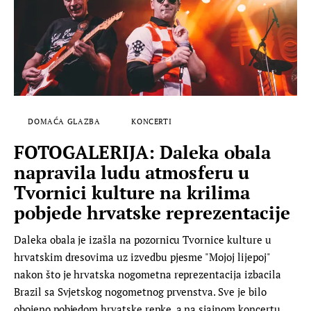
DOMAĆA GLAZBA
KONCERTI
FOTOGALERIJA: Daleka obala
napravila ludu atmosferu u
Tvornici kulture na krilima
pobjede hrvatske reprezentacije
Daleka obala je izašla na pozornicu Tvornice kulture u
hrvatskim dresovima uz izvedbu pjesme "Mojoj lijepoj"
nakon što je hrvatska nogometna reprezentacija izbacila
Brazil sa Svjetskog nogometnog prvenstva. Sve je bilo
obojeno pobjedom hrvatske repke, a na sjajnom koncertu