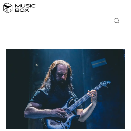
NASLOVNICA
DOMAĆA GLAZBA
STRANA GLAZBA
FILM
MUSIC BOX