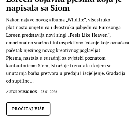
napisala sa Siom
Nakon najave novog albuma „Wildfire“, višestruko
platinasta umjetnica i dvostruka pobjednica Eurosonga
Loreen predstavlja novi singl „Feels Like Heaven“,
emocionalno snažno i introspektivno izdanje koje označava
početak njezinog novog kreativnog poglavlja!
Pjesma, nastala u suradnji sa svjetski poznatom
kantautoricom Siom, istražuje trenutak u kojem se
unutarnja borba pretvara u predaju i iscjeljenje. Gradacija
od suptilne…
AUTOR
MUSIC BOX
23.01.2026.
PROČITAJ VIŠE