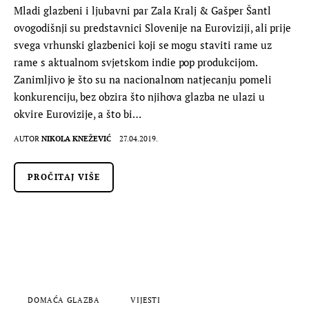
Mladi glazbeni i ljubavni par Zala Kralj & Gašper Šantl
ovogodišnji su predstavnici Slovenije na Euroviziji, ali prije
svega vrhunski glazbenici koji se mogu staviti rame uz
rame s aktualnom svjetskom indie pop produkcijom.
Zanimljivo je što su na nacionalnom natjecanju pomeli
konkurenciju, bez obzira što njihova glazba ne ulazi u
okvire Eurovizije, a što bi…
AUTOR
NIKOLA KNEŽEVIĆ
27.04.2019.
PROČITAJ VIŠE
DOMAĆA GLAZBA
VIJESTI