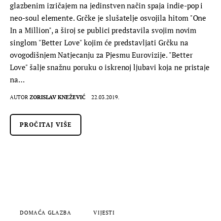
glazbenim izričajem na jedinstven način spaja indie-pop i
neo-soul elemente. Grčke je slušatelje osvojila hitom "One
In a Million", a široj se publici predstavila svojim novim
singlom "Better Love" kojim će predstavljati Grčku na
ovogodišnjem Natjecanju za Pjesmu Eurovizije. "Better
Love" šalje snažnu poruku o iskrenoj ljubavi koja ne pristaje
na…
AUTOR
ZORISLAV KNEŽEVIĆ
22.03.2019.
PROČITAJ VIŠE
DOMAĆA GLAZBA
VIJESTI