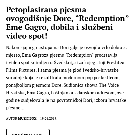
Petoplasirana pjesma
ovogodišnje Dore, “Redemption”
Eme Gagro, dobila i službeni
video spot!
Nakon sjajnog nastupa na Dori gdje je osvojila vrlo dobro 5.
mjesto, Ema Gagroza pjesmu "Redemption" predstavlja
i video spot snimljen u Švedskoj, a iza kojeg stoji Freshtea
Films Pictures. I sama pjesma je plod švedsko-hrvatske
suradnje koja je rezultirala modernom pop poslasticom,
ponajboljom pjesmom Dore. Sudionica showa The Voice
Hrvatska, Ema Gagro, Lošinjanka s danskom adresom, ove
godine sudjelovala je na povratničkoj Dori, izboru hrvatske
pjesme…
AUTOR
MUSIC BOX
19.04.2019.