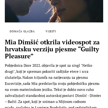
DOMAĆA GLAZBA
VIJESTI
Mia Dimšić otkrila videospot za
hrvatsku verziju pjesme “Guilty
Pleasure”
Pobjednica Dore 2022. objavila je spot za singl "Netko
drugi", koji je spreman pokoriti radijske etere i srca
slušatelja. Nakon trijumfa na natjecanju za pjesmu
Eurovizije, sada Mia predstavlja svoju pobjedničku pjesmu
na svom materinskom jeziku. Tekst je dobio novo ruho
zahvaljujući standardnoj autorskoj postavi Dimšić - Dimter
– Bačić. Za spot, koji je sniman u Mijinom rodnom
gradu, zaslužna je Lumiere Produkcija, pod redateljskom