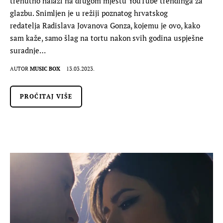
trenutno nalazi na drugom mjestu YouTube trendinga za
glazbu. Snimljen je u režiji poznatog hrvatskog
redatelja Radislava Jovanova Gonza, kojemu je ovo, kako
sam kaže, samo šlag na tortu nakon svih godina uspješne
suradnje…
AUTOR
MUSIC BOX
13.03.2023.
PROČITAJ VIŠE