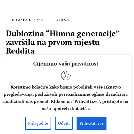
DOMAĆA GLAZBA
VIJESTI
Dubiozina “Himna generacije”
završila na prvom mjestu
Reddita
Dok traju posljednje pripreme za natjecanje za najbolju
Cijenimo vašu privatnost
pjesmu Europe - popularni Eurosong, Internet zajednica
udarila je kontru i održala svoje neslužbeno natjecanje.
Jedna od najpopularnijih stranica na svijetu - Reddit koja
Koristimo kolačiće kako bismo poboljšali vaše iskustvo
mjesečno ima više od pola milijarde posjeta i više od 200
pregledavanja, posluživali personalizirane oglase ili sadržaj i
milijuna aktivnih korisnika, održala je "Eureddision - Song
analizirali naš promet. Klikom na "Prihvati sve", pristajete na
Contest". Dubioza kolektiv uvjerljivo je pomela
našu upotrebu kolačića.
konkurenciju s „Himnom generacije“ za koju…
Prilagodite
Odbiti
Prihvatiti sve
AUTOR
MUSIC BOX
30.04.2018.