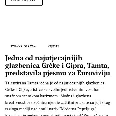
PROČITAJ VIŠE
STRANA GLAZBA
VIJESTI
Jedna od najutjecajnijih
glazbenica Grčke i Cipra, Tamta,
predstavila pjesmu za Euroviziju
Talentirana Tamta jedna je od najutjecajnijih glazbenica
Grčke i Cipra, a ističe se svojim jedinstvenim vokalom i
snažnom scenskom karizmom. Modna i glazbena
kreativnost bez kočnica njen je zaštitni znak, te su joj iz tog
razloga mediji nadjenuli naziv “Moderna Pepeljuga”.
Pjevačica je nedavno predstavila novi singl “Replay” kojim