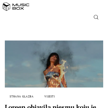
NASLOVNICA
DOMAĆA GLAZBA
STRANA GLAZBA
FILM
MUSIC BOX
STRANA GLAZBA
VIJESTI
Loreen objavila pjesmu koju je