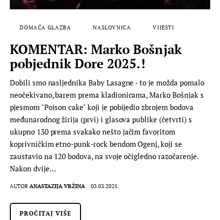
DOMAĆA GLAZBA
NASLOVNICA
VIJESTI
KOMENTAR: Marko Bošnjak
pobjednik Dore 2025.!
Dobili smo nasljednika Baby Lasagne - to je možda pomalo
neočekivano, barem prema kladionicama, Marko Bošnjak s
pjesmom "Poison cake" koji je pobijedio zbrojem bodova
međunarodnog žirija (prvi) i glasova publike (četvrti) s
ukupno 130 prema svakako nešto jačim favoritom
koprivničkim etno-punk-rock bendom Ogenj, koji se
zaustavio na 120 bodova, na svoje očigledno razočarenje.
Nakon dvije…
AUTOR
ANASTAZIJA VRŽINA
03.03.2025.
PROČITAJ VIŠE