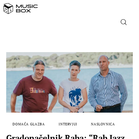
NASLOVNICA
DOMAĆA GLAZBA
STRANA GLAZBA
FILM
MUSIC BOX
DOMAĆA GLAZBA
INTERVJUI
NASLOVNICA
Gradonačelnik Raba: “Rab Jazz