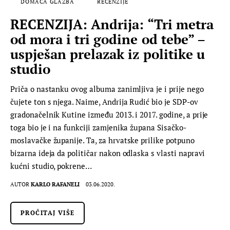
DOMAĆA GLAZBA
RECENZIJE
RECENZIJA: Andrija: “Tri metra
od mora i tri godine od tebe” –
uspješan prelazak iz politike u
studio
Priča o nastanku ovog albuma zanimljiva je i prije nego
čujete ton s njega. Naime, Andrija Rudić bio je SDP-ov
gradonačelnik Kutine između 2013. i 2017. godine, a prije
toga bio je i na funkciji zamjenika župana Sisačko-
moslavačke županije. Ta, za hrvatske prilike potpuno
bizarna ideja da političar nakon odlaska s vlasti napravi
kućni studio, pokrene…
AUTOR
KARLO RAFANELI
03.06.2020.
PROČITAJ VIŠE