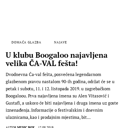
DOMAĆA GLAZBA
NAJAVE
U klubu Boogaloo najavljena
velika ČA-VAL fešta!
Dvodnevna Ča-val fešta, posvećena legendarnom
glazbenom pravcu nastalom 90-ih godina, održat će se u
petak i subotu, 11. i 12. listopada 2019. u zagrebačkom
Boogaloou. Prva najavljena imena su Alen Vitasović i
Gustafi, a uskoro će biti najavljena i druga imena uz goste
iznenađenja. Informacije o festivalskim i dnevnim
ulaznicama, kao i prodajnim mjestima, bit…
AUTOR
MUSIC BOX
12.08.2019.