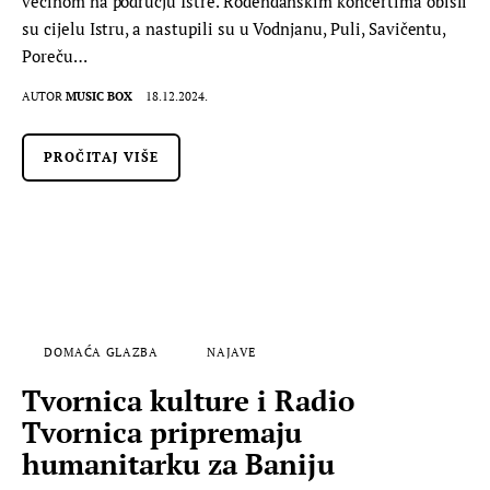
većinom na području Istre. Rođendanskim koncertima obišli
su cijelu Istru, a nastupili su u Vodnjanu, Puli, Savičentu,
Poreču…
AUTOR
MUSIC BOX
18.12.2024.
PROČITAJ VIŠE
DOMAĆA GLAZBA
NAJAVE
Tvornica kulture i Radio
Tvornica pripremaju
humanitarku za Baniju