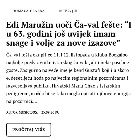
DOMAĆA GLAZBA
INTERVJUI
Edi Maružin uoči Ča-val fešte: “I
u 63. godini još uvijek imam
snage i volje za nove izazove”
Ča-val fešta okupit će 11. i 12. listopada u klubu Boogaloo
najbolje predstavnike istarskog ča-vala, ali i neke posebne
goste. Zasigurno najveće ime je bend Gustafi koji i u skoro
4. desetljeću hoda po najvećim regionalnim pozornicama i
razveseljava publiku. Hrvatski Manu Chao s istarskim
pedigreom, možda bi se tako mogla opisati njihova energija
na pozornici.…
AUTOR
MUSIC BOX
25.09.2019.
PROČITAJ VIŠE