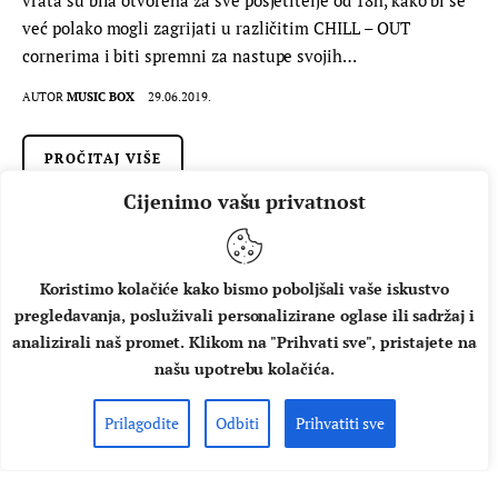
vrata su bila otvorena za sve posjetitelje od 18h, kako bi se
već polako mogli zagrijati u različitim CHILL – OUT
cornerima i biti spremni za nastupe svojih…
AUTOR
MUSIC BOX
29.06.2019.
PROČITAJ VIŠE
Cijenimo vašu privatnost
Koristimo kolačiće kako bismo poboljšali vaše iskustvo
pregledavanja, posluživali personalizirane oglase ili sadržaj i
analizirali naš promet. Klikom na "Prihvati sve", pristajete na
našu upotrebu kolačića.
Prilagodite
Odbiti
Prihvatiti sve