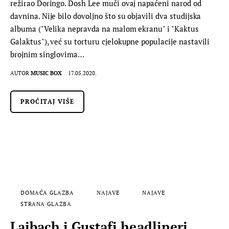
režirao Doringo. Dosh Lee muči ovaj napaćeni narod od
davnina. Nije bilo dovoljno što su objavili dva studijska
albuma ("Velika nepravda na malom ekranu" i "Kaktus
Galaktus"), već su torturu cjelokupne populacije nastavili
brojnim singlovima…
AUTOR
MUSIC BOX
17.05.2020.
PROČITAJ VIŠE
DOMAĆA GLAZBA
NAJAVE
NAJAVE
STRANA GLAZBA
Laibach i Gustafi headlineri