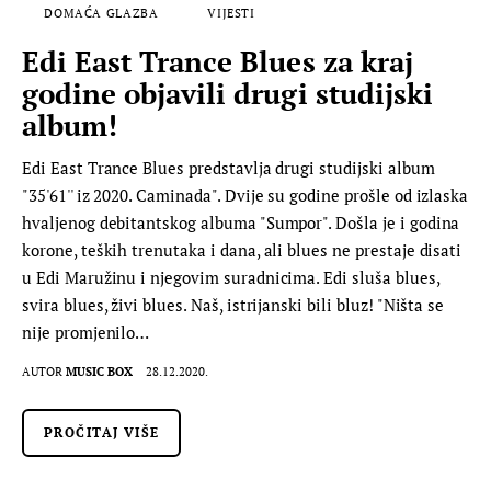
DOMAĆA GLAZBA
VIJESTI
Edi East Trance Blues za kraj
godine objavili drugi studijski
album!
Edi East Trance Blues predstavlja drugi studijski album
"35'61'' iz 2020. Caminada". Dvije su godine prošle od izlaska
hvaljenog debitantskog albuma "Sumpor". Došla je i godina
korone, teških trenutaka i dana, ali blues ne prestaje disati
u Edi Maružinu i njegovim suradnicima. Edi sluša blues,
svira blues, živi blues. Naš, istrijanski bili bluz! "Ništa se
nije promjenilo…
AUTOR
MUSIC BOX
28.12.2020.
PROČITAJ VIŠE