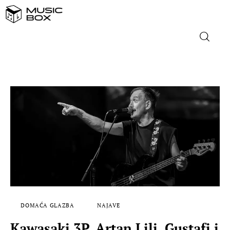
NASLOVNICA
DOMAĆA GLAZBA
STRANA GLAZBA
FILM
MUSIC BOX
DOMAĆA GLAZBA
NAJAVE
Kawasaki 3P, Artan Lili, Gustafi i