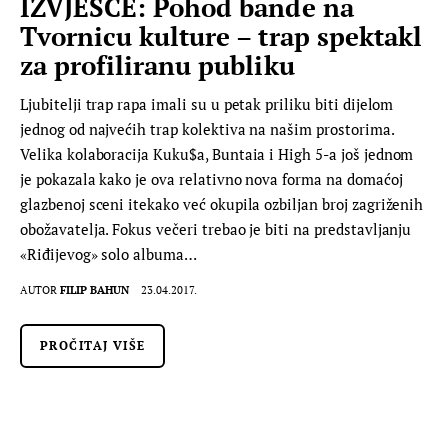
IZVJEŠĆE: Pohod bande na
Tvornicu kulture – trap spektakl
za profiliranu publiku
Ljubitelji trap rapa imali su u petak priliku biti dijelom
jednog od najvećih trap kolektiva na našim prostorima.
Velika kolaboracija Kuku$a, Buntaia i High 5-a još jednom
je pokazala kako je ova relativno nova forma na domaćoj
glazbenoj sceni itekako već okupila ozbiljan broj zagriženih
obožavatelja. Fokus večeri trebao je biti na predstavljanju
«Riđijevog» solo albuma…
AUTOR
FILIP BAHUN
23.04.2017.
PROČITAJ VIŠE