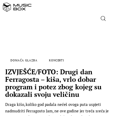
NASLOVNICA
DOMAĆA GLAZBA
DOMAĆA GLAZBA
KONCERTI
STRANA GLAZBA
IZVJEŠĆE/FOTO: Drugi dan
FILM
Ferragosta – kiša, vrlo dobar
program i potez zbog kojeg su
MUSIC BOX
dokazali svoju veličinu
Draga kišo, koliko god padala nećeš ovoga puta uspjeti
nadmudriti Ferragosto Jam, ne ove godine jer treća sreća je