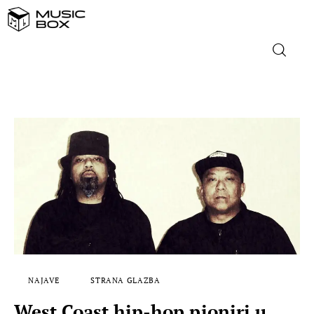
NASLOVNICA
DOMAĆA GLAZBA
STRANA GLAZBA
FILM
MUSIC BOX
NAJAVE
STRANA GLAZBA
West Coast hip-hop pioniri u