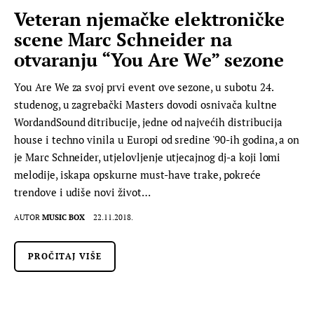
Veteran njemačke elektroničke
scene Marc Schneider na
otvaranju “You Are We” sezone
You Are We za svoj prvi event ove sezone, u subotu 24.
studenog, u zagrebački Masters dovodi osnivača kultne
WordandSound ditribucije, jedne od najvećih distribucija
house i techno vinila u Europi od sredine '90-ih godina, a on
je Marc Schneider, utjelovljenje utjecajnog dj-a koji lomi
melodije, iskapa opskurne must-have trake, pokreće
trendove i udiše novi život…
AUTOR
MUSIC BOX
22.11.2018.
PROČITAJ VIŠE