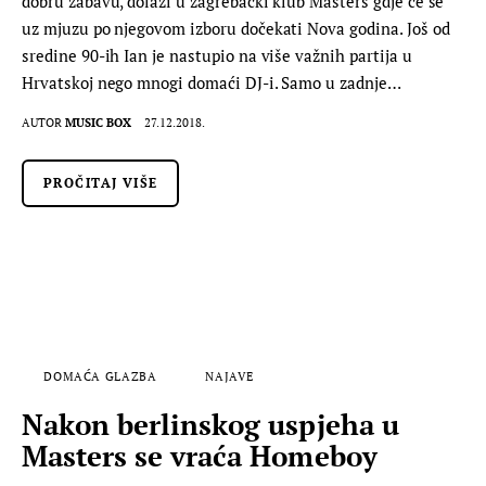
dobru zabavu, dolazi u zagrebački klub Masters gdje će se
uz mjuzu po njegovom izboru dočekati Nova godina. Još od
sredine 90-ih Ian je nastupio na više važnih partija u
Hrvatskoj nego mnogi domaći DJ-i. Samo u zadnje…
AUTOR
MUSIC BOX
27.12.2018.
PROČITAJ VIŠE
DOMAĆA GLAZBA
NAJAVE
Nakon berlinskog uspjeha u
Masters se vraća Homeboy