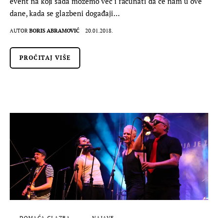
event na koji sada možemo već i računati da će nam u ove
dane, kada se glazbeni događaji…
AUTOR
BORIS ABRAMOVIĆ
20.01.2018.
PROČITAJ VIŠE
DOMAĆA GLAZBA
NAJAVE