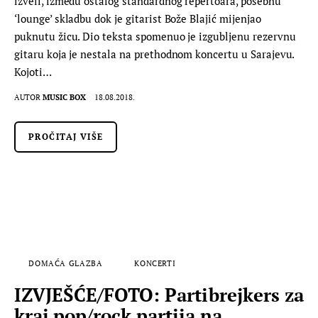
izveli, između ostalog standardnog repertoara, posebnu
‘lounge’ skladbu dok je gitarist Bože Blajić mijenjao
puknutu žicu. Dio teksta spomenuo je izgubljenu rezervnu
gitaru koja je nestala na prethodnom koncertu u Sarajevu.
Kojoti…
AUTOR
MUSIC BOX
18.08.2018.
PROČITAJ VIŠE
DOMAĆA GLAZBA
KONCERTI
IZVJEŠĆE/FOTO: Partibrejkers za
kraj pop/rock partija na