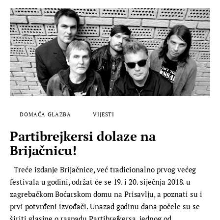
DOMAĆA GLAZBA
VIJESTI
Partibrejkersi dolaze na
Brijačnicu!
Treće izdanje Brijačnice, već tradicionalno prvog većeg
festivala u godini, održat će se 19. i 20. siječnja 2018. u
zagrebačkom Boćarskom domu na Prisavlju, a poznati su i
prvi potvrđeni izvođači. Unazad godinu dana počele su se
širiti glasine o raspadu Partibrejkersa, jednog od