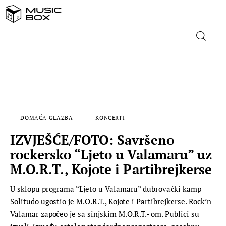
NASLOVNICA
DOMAĆA GLAZBA
DOMAĆA GLAZBA
KONCERTI
STRANA GLAZBA
IZVJEŠĆE/FOTO: Savršeno
FILM
rockersko “Ljeto u Valamaru” uz
M.O.R.T., Kojote i Partibrejkerse
MUSIC BOX
U sklopu programa “Ljeto u Valamaru” dubrovački kamp
Solitudo ugostio je M.O.R.T., Kojote i Partibrejkerse. Rock’n
Valamar započeo je sa sinjskim M.O.R.T.- om. Publici su