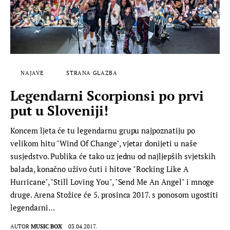
NAJAVE
STRANA GLAZBA
Legendarni Scorpionsi po prvi
put u Sloveniji!
Koncem ljeta će tu legendarnu grupu najpoznatiju po
velikom hitu "Wind Of Change", vjetar donijeti u naše
susjedstvo. Publika će tako uz jednu od najljepših svjetskih
balada, konačno uživo čuti i hitove "Rocking Like A
Hurricane", "Still Loving You", "Send Me An Angel" i mnoge
druge. Arena Stožice će 5. prosinca 2017. s ponosom ugostiti
legendarni…
AUTOR
MUSIC BOX
03.04.2017.