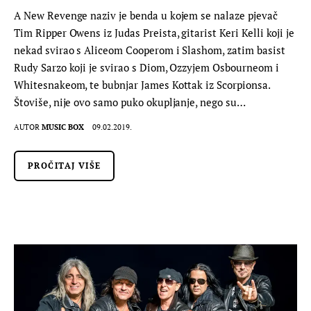
A New Revenge naziv je benda u kojem se nalaze pjevač
Tim Ripper Owens iz Judas Preista, gitarist Keri Kelli koji je
nekad svirao s Aliceom Cooperom i Slashom, zatim basist
Rudy Sarzo koji je svirao s Diom, Ozzyjem Osbourneom i
Whitesnakeom, te bubnjar James Kottak iz Scorpionsa.
Štoviše, nije ovo samo puko okupljanje, nego su…
AUTOR
MUSIC BOX
09.02.2019.
PROČITAJ VIŠE