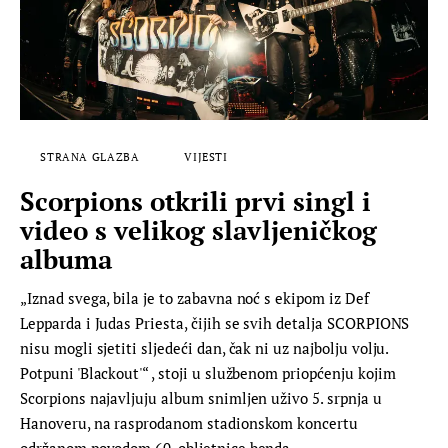
STRANA GLAZBA
VIJESTI
Scorpions otkrili prvi singl i
video s velikog slavljeničkog
albuma
„Iznad svega, bila je to zabavna noć s ekipom iz Def
Lepparda i Judas Priesta, čijih se svih detalja SCORPIONS
nisu mogli sjetiti sljedeći dan, čak ni uz najbolju volju.
Potpuni 'Blackout'“ , stoji u službenom priopćenju kojim
Scorpions najavljuju album snimljen uživo 5. srpnja u
Hanoveru, na rasprodanom stadionskom koncertu
održanom povodom 60. obljetnice benda.…