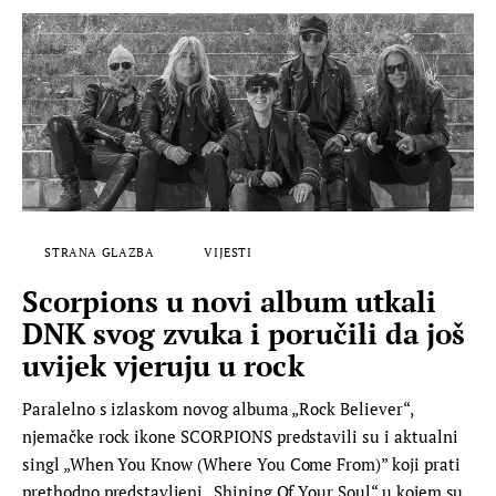
STRANA GLAZBA
VIJESTI
Scorpions u novi album utkali
DNK svog zvuka i poručili da još
uvijek vjeruju u rock
Paralelno s izlaskom novog albuma „Rock Believer“,
njemačke rock ikone SCORPIONS predstavili su i aktualni
singl „When You Know (Where You Come From)” koji prati
prethodno predstavljeni „Shining Of Your Soul“ u kojem su