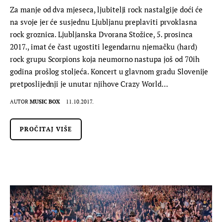
Za manje od dva mjeseca, ljubitelji rock nastalgije doći će
na svoje jer će susjednu Ljubljanu preplaviti prvoklasna
rock groznica. Ljubljanska Dvorana Stožice, 5. prosinca
2017., imat će čast ugostiti legendarnu njemačku (hard)
rock grupu Scorpions koja neumorno nastupa još od 70ih
godina prošlog stoljeća. Koncert u glavnom gradu Slovenije
pretposlijednji je unutar njihove Crazy World…
AUTOR
MUSIC BOX
11.10.2017.
PROČITAJ VIŠE