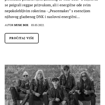
se poigrali reggae prizvukom, ali i energične ode svim
nepokolebljivim rokerima - „Peacemaker“ s esencijom
njihovog glazbenog DNK i naslovni energični…
AUTOR
MUSIC BOX
03.03.2022.
PROČITAJ VIŠE