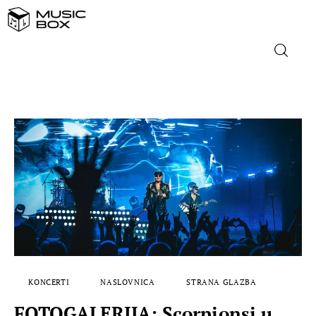
NASLOVNICA
DOMAĆA GLAZBA
STRANA GLAZBA
FILM
MUSIC BOX
KONCERTI
NASLOVNICA
STRANA GLAZBA
FOTOGALERIJA: Scorpionsi u