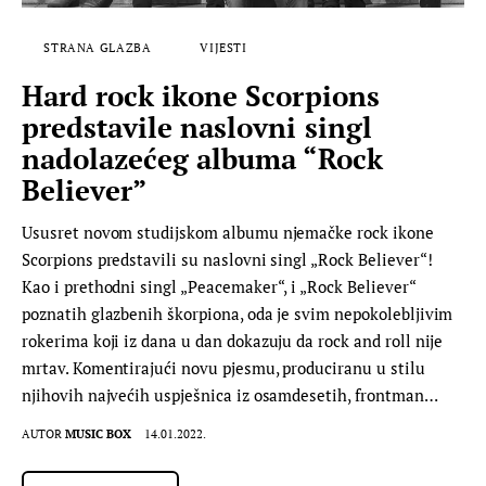
STRANA GLAZBA
VIJESTI
Hard rock ikone Scorpions
predstavile naslovni singl
nadolazećeg albuma “Rock
Believer”
Ususret novom studijskom albumu njemačke rock ikone
Scorpions predstavili su naslovni singl „Rock Believer“!
Kao i prethodni singl „Peacemaker“, i „Rock Believer“
poznatih glazbenih škorpiona, oda je svim nepokolebljivim
rokerima koji iz dana u dan dokazuju da rock and roll nije
mrtav. Komentirajući novu pjesmu, produciranu u stilu
njihovih najvećih uspješnica iz osamdesetih, frontman…
AUTOR
MUSIC BOX
14.01.2022.