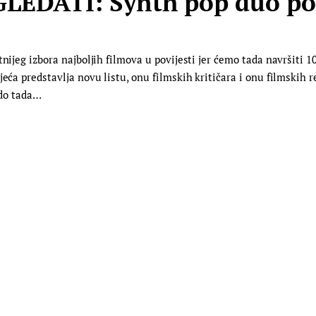
GLEDATI: Synth pop duo po
nijeg izbora najboljih filmova u povijesti jer ćemo tada navršiti 1
jeća predstavlja novu listu, onu filmskih kritičara i onu filmskih 
 do tada…