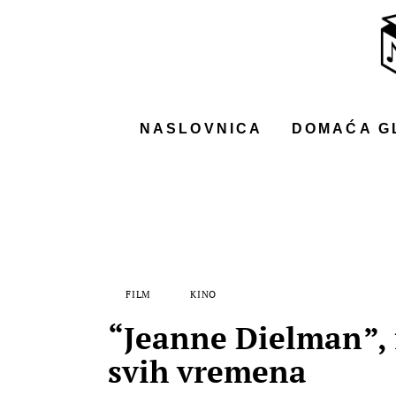
NASLOVNICA
DOMAĆA GLAZBA
STRANA GLAZBA
NASLOVNICA
DOMAĆA G
FILM
MUSIC BOX
FILM
KINO
“Jeanne Dielman”, f
svih vremena