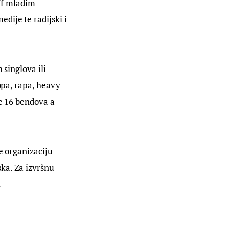
ff mladim 
ije te radijski i 
 singlova ili 
opa, rapa, heavy 
e 16 bendova a 
e organizaciju 
ka. Za izvršnu 
.