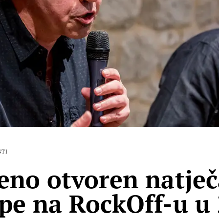
STI
eno otvoren natječ
pe na RockOff-u u 