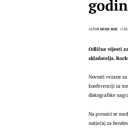
godin
AUTOR
MUSIC BOX
17.03
Odlične vijesti z
skladatelja. Rock
Novosti vezane za 
konferenciji za me
diskografske nagr
Na pressici se med
natječaj za bendove