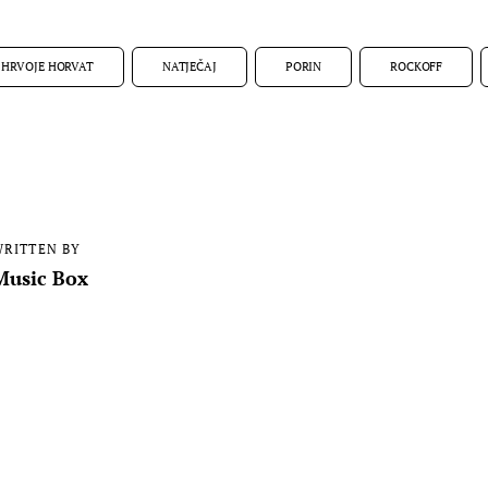
HRVOJE HORVAT
NATJEČAJ
PORIN
ROCKOFF
RITTEN BY
Music Box