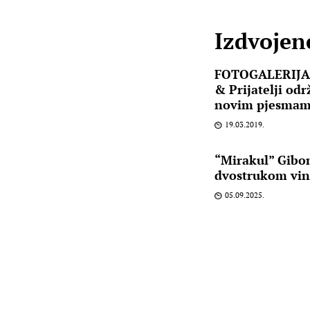
Izdvojene
FOTOGALERIJA:
& Prijatelji odr
novim pjesmam
19.03.2019.
“Mirakul” Gibo
dvostrukom vin
05.09.2025.