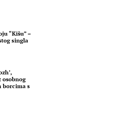
oju “Kišu” –
stog singla
ozh’,
z osobnog
m borcima s