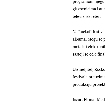
programom njeguje
glazbenicima i aut
televizijski eter.
Na Rockoff festival
albuma. Mogu se pr
metala i elektroni
sastoji se od 4 fin
Utemeljitelj Rocko
festivala preuzima
produkciju projekt
Izvor: Hamar Med