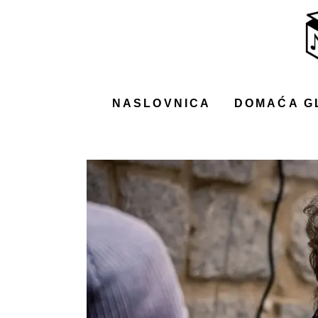
NASLOVNICA
DOMAĆA GLAZBA
STRANA GLAZBA
NASLOVNICA
DOMAĆA G
FILM
MUSIC BOX