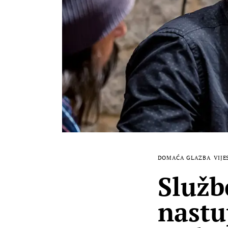
DOMAĆA GLAZBA
VIJE
Služb
nastu