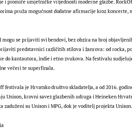
 i promiče umjetničke vrijednosti moderne glazbe. RockO
orima pruža mogućnost dodatne afirmacije kroz koncerte, med
 mogu se prijaviti svi bendovi, bez obzira na broj objavljenih
ijaviti predstavnici različitih stilova i žanrova: od rocka, p
ke do kantautora, indie i etno zvukova. Na festivalu sudjeluj
alne večeri te superfinala.
ff festivala je Hrvatsko društvo skladatelja, a od 2016. godin
ju Unison, krovni savez glazbenih udruga i Heineken Hrvats
a zaduženi su Unison i MPG, dok je voditelj projekta Unison
ia