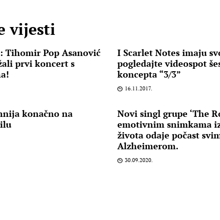
 vijesti
 Tihomir Pop Asanović
I Scarlet Notes imaju sv
žali prvi koncert s
pogledajte videospot še
a!
koncepta “3/3”
16.11.2017.
nnija konačno na
Novi singl grupe ‘The R
ilu
emotivnim snimkama i
života odaje počast svi
Alzheimerom.
30.09.2020.