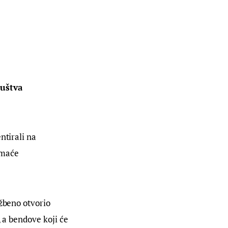
uštva 
ntirali na 
omaće 
žbeno otvorio 
 a bendove koji će 