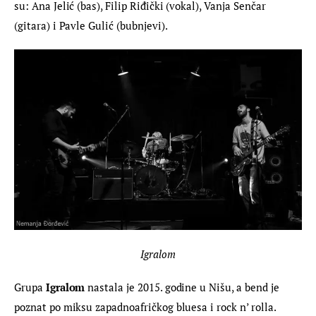
su: Ana Jelić (bas), Filip Riđički (vokal), Vanja Senčar 
(gitara) i Pavle Gulić (bubnjevi).
Igralom
Grupa 
Igralom
 nastala je 2015. godine u Nišu, a bend je 
poznat po miksu zapadnoafričkog bluesa i rock n’ rolla. 