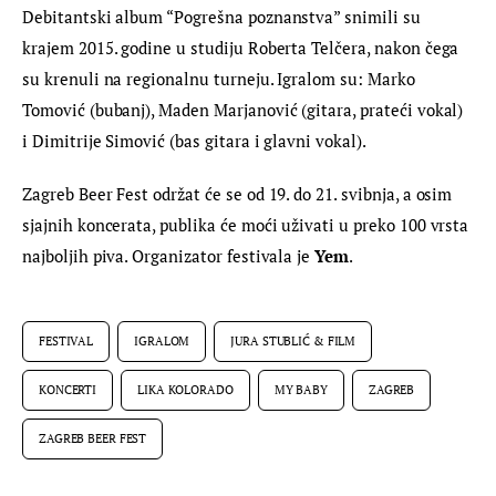
Debitantski album “Pogrešna poznanstva” snimili su 
krajem 2015. godine u studiju Roberta Telčera, nakon čega 
su krenuli na regionalnu turneju. Igralom su: Marko 
Tomović (bubanj), Maden Marjanović (gitara, prateći vokal) 
i Dimitrije Simović (bas gitara i glavni vokal).
Zagreb Beer Fest održat će se od 19. do 21. svibnja, a osim 
sjajnih koncerata, publika će moći uživati u preko 100 vrsta 
najboljih piva. Organizator festivala je 
Yem
.
FESTIVAL
IGRALOM
JURA STUBLIĆ & FILM
KONCERTI
LIKA KOLORADO
MY BABY
ZAGREB
ZAGREB BEER FEST