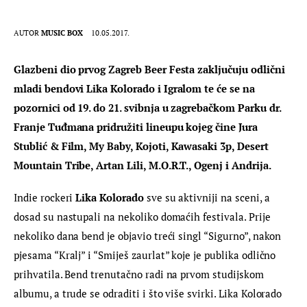
AUTOR
MUSIC BOX
10.05.2017.
Glazbeni dio prvog Zagreb Beer Festa zaključuju odlični 
mladi bendovi Lika Kolorado i Igralom te će se na 
pozornici od 19. do 21. svibnja u zagrebačkom Parku dr. 
Franje Tuđmana pridružiti lineupu kojeg čine Jura 
Stublić & Film, My Baby, Kojoti, Kawasaki 3p, Desert 
Mountain Tribe, Artan Lili, M.O.R.T., Ogenj i Andrija.
Indie rockeri 
Lika Kolorado
 sve su aktivniji na sceni, a 
dosad su nastupali na nekoliko domaćih festivala. Prije 
nekoliko dana bend je objavio treći singl “Sigurno”, nakon 
pjesama “Kralj” i “Smiješ zaurlat” koje je publika odlično 
prihvatila. Bend trenutačno radi na prvom studijskom 
albumu, a trude se odraditi i što više svirki. Lika Kolorado 