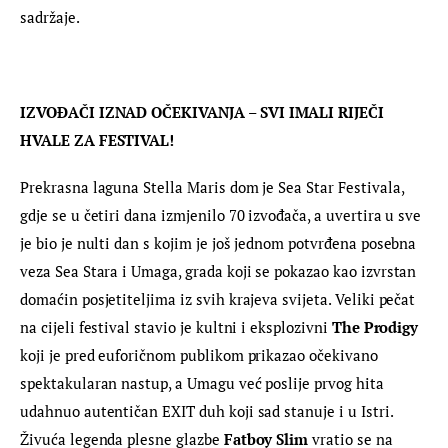
sadržaje.
IZVOĐAČI IZNAD OČEKIVANJA – SVI IMALI RIJEČI 
HVALE ZA FESTIVAL!
Prekrasna laguna Stella Maris dom je Sea Star Festivala, 
gdje se u četiri dana izmjenilo 70 izvođača, a uvertira u sve 
je bio je nulti dan s kojim je još jednom potvrđena posebna 
veza Sea Stara i Umaga, grada koji se pokazao kao izvrstan 
domaćin posjetiteljima iz svih krajeva svijeta. Veliki pečat 
na cijeli festival stavio je kultni i eksplozivni 
The Prodigy
koji je pred euforičnom publikom prikazao očekivano 
spektakularan nastup, a Umagu već poslije prvog hita 
udahnuo autentičan EXIT duh koji sad stanuje i u Istri. 
Živuća legenda plesne glazbe 
Fatboy Slim
 vratio se na 