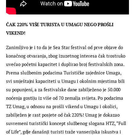
ČAK 220% VIŠE TURISTA U UMAGU NEGO PROŠLI 
VIKEND!
Zanimljivo je i to da je Sea Star festival od prve objave do 
konačnog otvaranja, zbog izuzetnog interesa čak trostruko 
uvećao početni kapacitet i duplirao broj festivalskih zona. 
Prema službenim podacima Turističke zajednice Umaga, 
svi smještajni kapaciteti u Umagu i okolnim mjestima bili 
su popunjeni, a za festivalske dane zabilježeno je 50.000 
noćenja gostiju iz više od 70 zemalja svijeta. Po podacima 
TZ Umag, u odnosu na prošli vikend u Umagu i okolici, 
zabilježen je rast posjete od čak 220%! Umag je dokazao 
suvremeni turistički koncept službenog slogana HTZ, “Full 
of Life”, gdje današnji turisti traže vanserijska iskustva i 