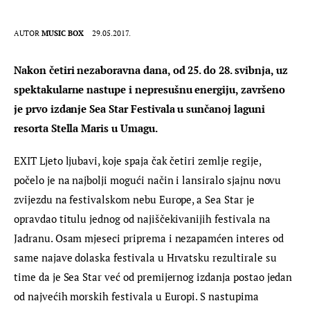
AUTOR
MUSIC BOX
29.05.2017.
Nakon četiri nezaboravna dana, od 25. do 28. svibnja, uz 
spektakularne nastupe i nepresušnu energiju, završeno 
je prvo izdanje Sea Star Festivala u sunčanoj laguni 
resorta Stella Maris u Umagu.
EXIT Ljeto ljubavi, koje spaja čak četiri zemlje regije, 
počelo je na najbolji mogući način i lansiralo sjajnu novu 
zvijezdu na festivalskom nebu Europe, a Sea Star je 
opravdao titulu jednog od najiščekivanijih festivala na 
Jadranu. Osam mjeseci priprema i nezapamćen interes od 
same najave dolaska festivala u Hrvatsku rezultirale su 
time da je Sea Star već od premijernog izdanja postao jedan 
od najvećih morskih festivala u Europi. S nastupima 