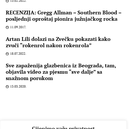
13.02.2022.
RECENZIJA: Gregg Allman – Southern Blood –
posljednji oproštaj pionira južnjačkog rocka
11.09.2017.
Artan Lili dolazi na Zvečku pokazati kako
zvuči “rokenrol nakon rokenrola”
18.07.2022.
Sve zapaženija glazbenica iz Beograda, tam,
objavila video za pjesmu “sve dalje” sa
snažnom porukom
13.03.2020.
Cijenimo vašu privatnost