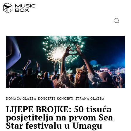
NASLOVNICA
DOMAĆA GLAZBA
STRANA GLAZBA
FILM
DOMAĆA GLAZBA
KONCERTI
KONCERTI
STRANA GLAZBA
MUSIC BOX
LIJEPE BROJKE: 50 tisuća
posjetitelja na prvom Sea
Star festivalu u Umagu