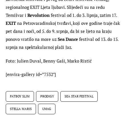
regionalnog EXIT Ljeta ljubavi. Slijedeći su na redu 
Temišvar i 
Revolution
 festival od 1. do 3. lipnja, zatim 17. 
EXIT
 na Petrovaradinskoj tvrđavi, koji ove godine traje čak 
pet dana i noći, od 5. do 9. srpnja, da bi se ljeto na kraju 
ponovo vratilo na more uz 
Sea Dance
 festival od 13. do 15. 
srpnja na spektakularnoj plaži Jaz.
Foto: Julien Duval, Benny Gaši, Marko Ristić
[envira-gallery id=”7532″]
FATBOY SLIM
PRODIGY
SEA STAR FESTIVAL
STELLA MARIS
UMAG