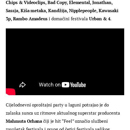
Chips & Videoclips, Bad Copy, Elemental, Jonathan, 
Sassja, Kiša metaka, Kandžija, Nipplepeople, Kawasaki 
3p, Rambo Amadeus
 i domaćini festivala 
Urban & 4
.
Cijelodnevni oproštajni party u laguni potrajao je do 
zalaska sunca uz ritmove aktualnog superstar producenta 
Mahmuta Orhana
 čiji je hit “Feel” označio službeni 
završetak festivala i prvog od četiri festivala velikog, 