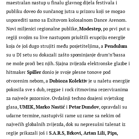
maestralan nastup u finalu glavnog dijela festivala i 
publiku doveo do sunčanog jutra u prizoru koji se mogao 
usporediti samo sa Exitovom kolosalnom Dance Arenom. 
Novi miljenici regionalne publike, 
Modestep
, po prvi put u 
regiji svojim su live nastupom priuštili erupciju energije 
koja će još dugo strujiti među posjetiteljima, a 
Pendulum
su u DJ setu su dokazali zašto spominjanje drum’n’bassa 
ne može proći bez njih. Sjajna zvijezda elektronske glazbe i 
hitmaker
 Spiller
 donio je svoje plesne tonove pod 
otvorenim nebom, a 
Dubioza Kolektiv
 je u naletu energije 
pokosila sve s dub, reggae i rock ritmovima rezerviranima 
za najveće pozornice. Ovdašnji techno doajeni svjetskog 
glasa, 
UMEK, Marko Nastić
 i 
Petar Dundov
, opravdali su 
udarne termine, nastupivši rame uz rame sa nekim od 
najvećih globalnih zvijezda, dok su nepresušni talenat iz 
regije prikazali još i 
S.A.R.S, Brkovi, Artan Lili, Pips, 