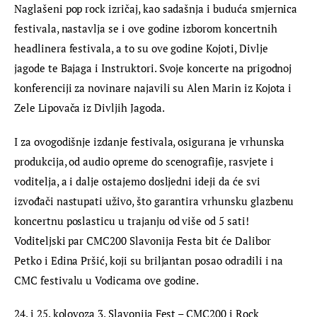
Naglašeni pop rock izričaj, kao sadašnja i buduća smjernica 
festivala, nastavlja se i ove godine izborom koncertnih 
headlinera festivala, a to su ove godine Kojoti, Divlje 
jagode te Bajaga i Instruktori. Svoje koncerte na prigodnoj 
konferenciji za novinare najavili su Alen Marin iz Kojota i 
Zele Lipovača iz Divljih Jagoda.
I za ovogodišnje izdanje festivala, osigurana je vrhunska 
produkcija, od audio opreme do scenografije, rasvjete i 
voditelja, a i dalje ostajemo dosljedni ideji da će svi 
izvođači nastupati uživo, što garantira vrhunsku glazbenu 
koncertnu poslasticu u trajanju od više od 5 sati! 
Voditeljski par CMC200 Slavonija Festa bit će Dalibor 
Petko i Edina Pršić, koji su briljantan posao odradili i na 
CMC festivalu u Vodicama ove godine.
24. i 25. kolovoza 3. Slavonija Fest – CMC200 i Rock 