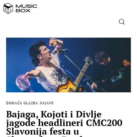
NASLOVNICA
DOMAĆA GLAZBA
STRANA GLAZBA
FILM
DOMAĆA GLAZBA
NAJAVE
MUSIC BOX
Bajaga, Kojoti i Divlje
jagode headlineri CMC200
Slavonija festa u