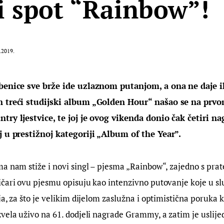
 i spot “Rainbow”!
.2019.
zbenice sve brže ide uzlaznom putanjom, a ona ne daje 
n treći studijski album „Golden Hour“ našao se na prv
try ljestvice, te joj je ovog vikenda donio čak četiri 
j u prestižnoj kategoriji „Album of the Year”.
a nam stiže i novi singl – pjesma „Rainbow“, zajedno s prat
čari ovu pjesmu opisuju kao intenzivno putovanje koje u slu
a, za što je velikim dijelom zaslužna i optimistična poruka koj
vela uživo na 61. dodjeli nagrade Grammy, a zatim je uslijedi