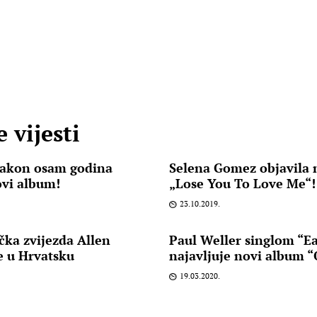
 vijesti
 nakon osam godina
Selena Gomez objavila
ovi album!
„Lose You To Love Me“!
23.10.2019.
ka zvijezda Allen
Paul Weller singlom “Ea
se u Hrvatsku
najavljuje novi album “
19.03.2020.