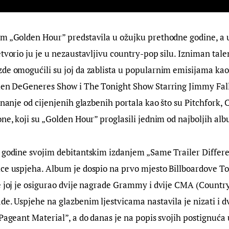
m „Golden Hour” predstavila u ožujku prethodne godine, a u
etvorio ju je u nezaustavljivu country-pop silu. Izniman talen
de omogućili su joj da zablista u popularnim emisijama kao
llen DeGeneres Show i The Tonight Show Starring Jimmy Fall
iznanje od cijenjenih glazbenih portala kao što su Pitchfork,
one, koji su „Golden Hour” proglasili jednim od najboljih al
 godine svojim debitantskim izdanjem „Same Trailer Differe
ice uspjeha. Album je dospio na prvo mjesto Billboardove T
e joj je osigurao dvije nagrade Grammy i dvije CMA (Countr
de. Uspjehe na glazbenim ljestvicama nastavila je nizati i dv
„Pageant Material”, a do danas je na popis svojih postignuća 