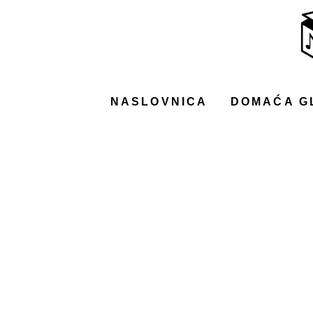
NASLOVNICA
DOMAĆA GLAZBA
STRANA GLAZBA
NASLOVNICA
DOMAĆA G
FILM
MUSIC BOX