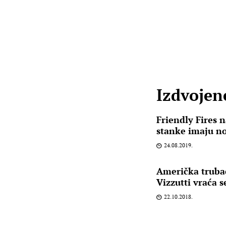
Izdvojene
Friendly Fires
stanke imaju n
24.08.2019.
Američka trubač
Vizzutti vraća 
22.10.2018.