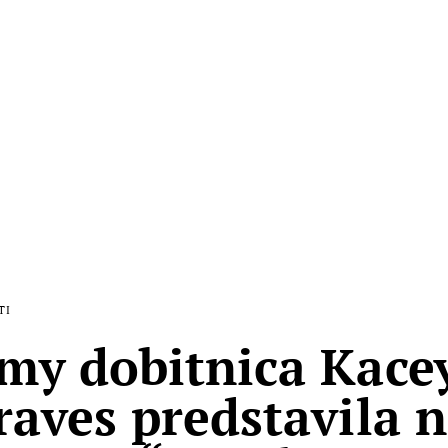
TI
y dobitnica Kace
aves predstavila n