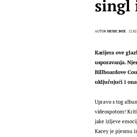
singl
AUTOR
MUSIC BOX
12.02
Karijera ove gla
usporavanja. Nje
Billboardove Coun
uključujući i ona
Upravo s tog album
videospotom! Kriti
jake izljeve emocij
Kacey je pjesmu iz