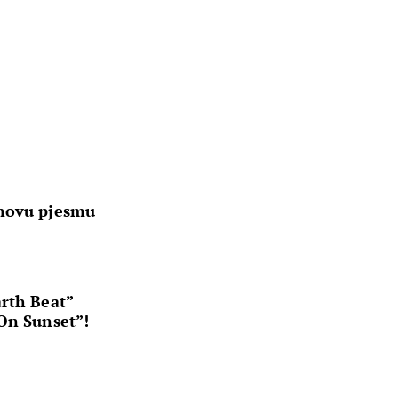
 novu pjesmu
rth Beat”
On Sunset”!