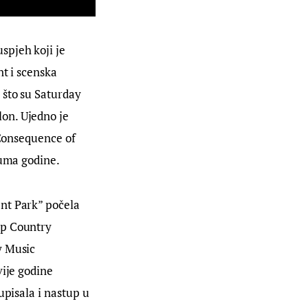
spjeh koji je 
t i scenska 
 što su Saturday 
on. Ujedno je 
 Consequence of 
buma godine.
nt Park” počela 
op Country 
y Music 
ije godine 
upisala i nastup u 