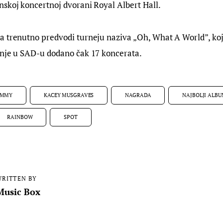
skoj koncertnoj dvorani Royal Albert Hall.
a trenutno predvodi turneju naziva „Oh, What A World”, koj
žnje u SAD-u dodano čak 17 koncerata.
AMMY
KACEY MUSGRAVES
NAGRADA
NAJBOLJI ALB
RAINBOW
SPOT
RITTEN BY
Music Box