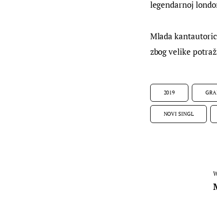
legendarnoj london
Mlada kantautoric
zbog velike potra
2019
GR
NOVI SINGL
W