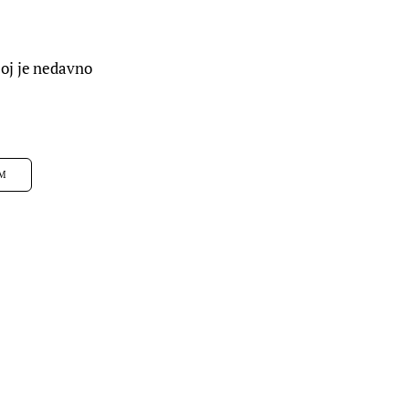
oj je nedavno 
UM