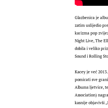
Glazbenica je albu
zatim uslijedio pr
karizma pop zvijez
Night Live, The E
dobila i veliko pr
Sound i Rolling St
Kacey je već 2013.
pomicati sve gran
Albums ljetvice, t
Association) nagra
kasnije objavivši 