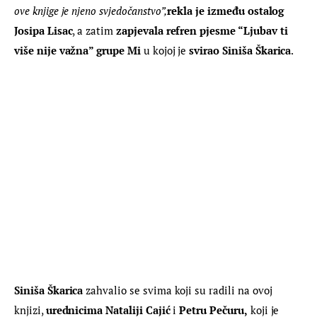
ove knjige je njeno svjedočanstvo”,
rekla je između ostalog 
Josipa Lisac
, a zatim 
zapjevala refren pjesme “Ljubav ti 
više nije važna” grupe Mi
 u kojoj je
 svirao Siniša Škarica
.
Siniša Škarica
 zahvalio se svima koji su radili na ovoj 
knjizi, 
urednicima Nataliji Cajić
 i 
Petru Pečuru,
 koji je 