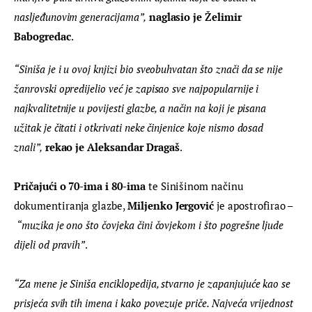
nasljeđunovim generacijama”,
naglasio je Želimir 
Babogredac
.
“Siniša je i u ovoj knjizi bio sveobuhvatan što znači da se nije 
žanrovski opredijelio već je zapisao sve najpopularnije i 
najkvalitetnije u povijesti glazbe, a način na koji je pisana 
užitak je čitati i otkrivati neke činjenice koje nismo dosad 
znali”,
rekao je Aleksandar Dragaš
.
Pričajući o 70-ima i 80-ima
 te Sinišinom načinu 
dokumentiranja glazbe, 
Miljenko Jergović
 je apostrofirao –
“muzika je ono što čovjeka čini čovjekom i što pogrešne ljude 
dijeli od pravih”
.
“Za mene je Siniša enciklopedija, stvarno je zapanjujuće kao se 
prisjeća svih tih imena i kako povezuje priče. Najveća vrijednost 