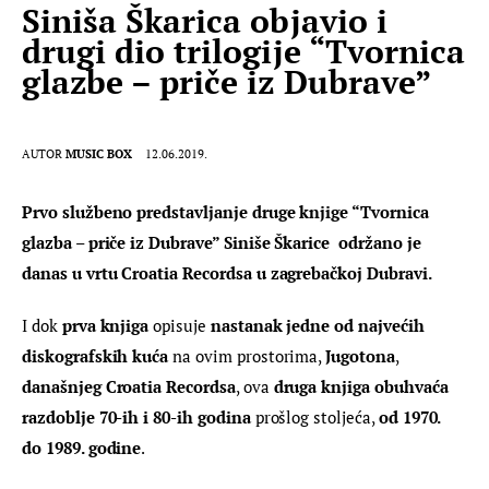
Siniša Škarica objavio i
drugi dio trilogije “Tvornica
glazbe – priče iz Dubrave”
AUTOR
MUSIC BOX
12.06.2019.
Prvo službeno predstavljanje druge knjige “Tvornica 
glazba – priče iz Dubrave” Siniše Škarice  održano je 
danas u vrtu Croatia Recordsa u zagrebačkoj Dubravi.
I dok 
prva knjiga 
opisuje 
nastanak jedne od najvećih 
diskografskih kuća 
na ovim prostorima, 
Jugotona
,  
današnjeg Croatia Recordsa
, ova 
druga knjiga obuhvaća 
razdoblje 70-ih i 80-ih godina 
prošlog stoljeća, 
od 1970. 
do 1989. godine
.