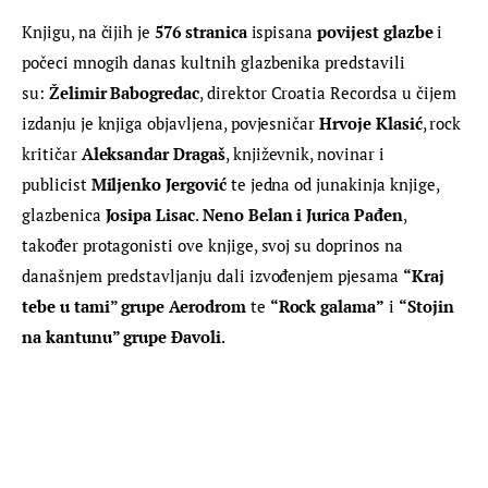
Knjigu, na čijih je 
576 stranica
 ispisana 
povijest glazbe
 i 
počeci mnogih danas kultnih glazbenika predstavili 
su: 
Želimir Babogredac
, direktor Croatia Recordsa u čijem 
izdanju je knjiga objavljena, povjesničar 
Hrvoje Klasić
, rock 
kritičar 
Aleksandar Dragaš
, književnik, novinar i 
publicist
 Miljenko Jergović
 te jedna od junakinja knjige, 
glazbenica 
Josipa Lisac
. 
Neno Belan i Jurica Pađen
, 
također protagonisti ove knjige, svoj su doprinos na 
današnjem predstavljanju dali izvođenjem pjesama 
“Kraj 
tebe u tami” grupe Aerodrom
 te 
“Rock galama”
 i 
“Stojin 
na kantunu” grupe Đavoli
.