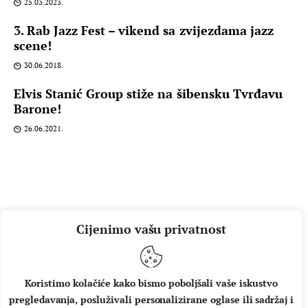
25.03.2023.
3. Rab Jazz Fest – vikend sa zvijezdama jazz
scene!
30.06.2018.
Elvis Stanić Group stiže na šibensku Tvrđavu
Barone!
26.06.2021.
Cijenimo vašu privatnost
Koristimo kolačiće kako bismo poboljšali vaše iskustvo
pregledavanja, posluživali personalizirane oglase ili sadržaj i
O NAMA
IMPRESSUM
UVJETI KORIŠTENJA