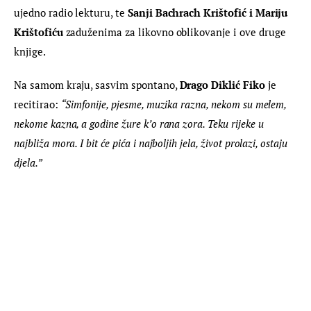
ujedno radio lekturu, te 
Sanji Bachrach Krištofić i Mariju 
Krištofiću
 zaduženima za likovno oblikovanje i ove druge 
knjige.
Na samom kraju, sasvim spontano, 
Drago Diklić Fiko
 je 
recitirao: 
“Simfonije, pjesme, muzika razna, nekom su melem, 
nekome kazna, a godine žure k’o rana zora. Teku rijeke u 
najbliža mora. I bit će pića i najboljih jela, život prolazi, ostaju 
djela.”