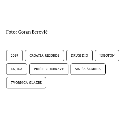
Foto: Goran Berović
2019
CROATIA RECORDS
DRUGI DIO
JUGOTON
KNJIGA
PRIČE IZ DUBRAVE
SINIŠA ŠKARICA
TVORNICA GLAZBE