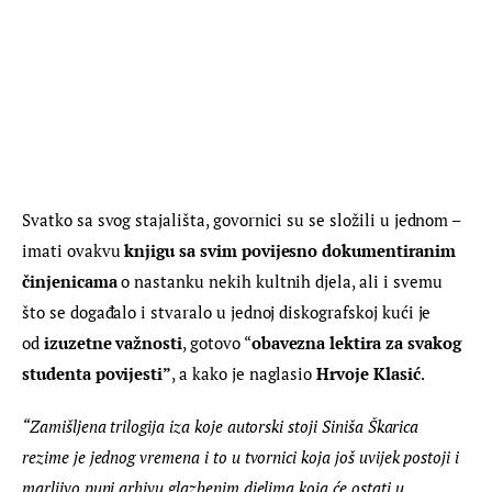
Svatko sa svog stajališta, govornici su se složili u jednom – 
imati ovakvu 
knjigu sa svim povijesno dokumentiranim 
činjenicama
 o nastanku nekih kultnih djela, ali i svemu 
što se događalo i stvaralo u jednoj diskografskoj kući je 
od 
izuzetne važnosti
, gotovo “
obavezna lektira za svakog 
studenta povijesti”
, a kako je naglasio 
Hrvoje Klasić
.
“Zamišljena trilogija iza koje autorski stoji Siniša Škarica 
rezime je jednog vremena i to u tvornici koja još uvijek postoji i 
marljivo puni arhivu glazbenim djelima koja će ostati u 