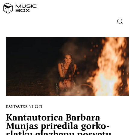
NASLOVNICA
DOMAĆA GLAZBA
STRANA GLAZBA
FILM
MUSIC BOX
KANTAUTOR
VIJESTI
Kantautorica Barbara
Munjas priredila gorko-
slatku glazbenu posvetu