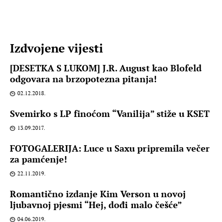
Izdvojene vijesti
[DESETKA S LUKOM] J.R. August kao Blofeld
odgovara na brzopotezna pitanja!
02.12.2018.
Svemirko s LP finoćom “Vanilija” stiže u KSET
13.09.2017.
FOTOGALERIJA: Luce u Saxu pripremila večer
za pamćenje!
22.11.2019.
Romantično izdanje Kim Verson u novoj
ljubavnoj pjesmi “Hej, dođi malo češće”
04.06.2019.