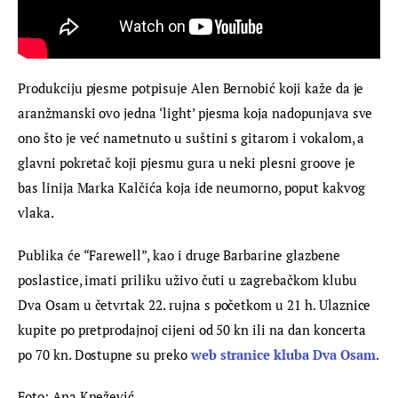
Produkciju pjesme potpisuje Alen Bernobić koji kaže da je 
aranžmanski ovo jedna ‘light’ pjesma koja nadopunjava sve 
ono što je već nametnuto u suštini s gitarom i vokalom, a 
glavni pokretač koji pjesmu gura u neki plesni groove je 
bas linija Marka Kalčića koja ide neumorno, poput kakvog 
vlaka.
Publika će “Farewell”, kao i druge Barbarine glazbene 
poslastice, imati priliku uživo čuti u zagrebačkom klubu 
Dva Osam u četvrtak 22. rujna s početkom u 21 h. Ulaznice 
kupite po pretprodajnoj cijeni od 50 kn ili na dan koncerta 
po 70 kn. Dostupne su preko 
web stranice kluba Dva Osam
.
Foto: Ana Knežević