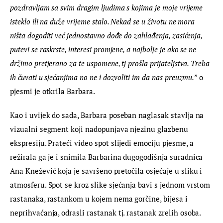
pozdravljam sa svim dragim ljudima s kojima je moje vrijeme 
isteklo ili na duže vrijeme stalo. Nekad se u životu ne mora 
ništa dogoditi već jednostavno dođe do zahlađenja, zasićenja, 
putevi se raskrste, interesi promjene, a najbolje je ako se ne 
držimo pretjerano za te uspomene, tj prošla prijateljstva. Treba 
ih čuvati u sjećanjima no ne i dozvoliti im da nas preuzmu.
” o 
pjesmi je otkrila Barbara.
Kao i uvijek do sada, Barbara poseban naglasak stavlja na 
vizualni segment koji nadopunjava njezinu glazbenu 
ekspresiju. Prateći video spot slijedi emociju pjesme, a 
režirala ga je i snimila Barbarina dugogodišnja suradnica 
Ana Knežević koja je savršeno pretočila osjećaje u sliku i 
atmosferu. Spot se kroz slike sjećanja bavi s jednom vrstom 
rastanaka, rastankom u kojem nema gorčine, bijesa i 
neprihvaćanja, odrasli rastanak tj. rastanak zrelih osoba.