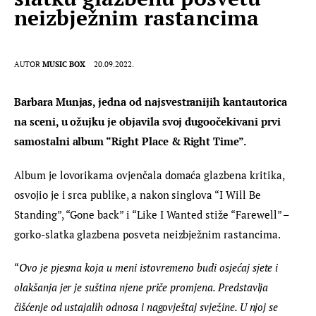
neizbježnim rastancima
AUTOR
MUSIC BOX
20.09.2022.
Barbara Munjas, jedna od najsvestranijih kantautorica 
na sceni, u ožujku je objavila svoj dugoočekivani prvi 
samostalni album “Right Place & Right Time”.
Album je lovorikama ovjenčala domaća glazbena kritika, 
osvojio je i srca publike, a nakon singlova “I Will Be 
Standing”, “Gone back” i “Like I Wanted stiže “Farewell” – 
gorko-slatka glazbena posveta neizbježnim rastancima.
“
Ovo je pjesma koja u meni istovremeno budi osjećaj sjete i 
olakšanja jer je suština njene priče promjena. Predstavlja 
čišćenje od ustajalih odnosa i nagovještaj svježine. U njoj se 