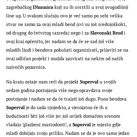
zagrebačkog 
INmusica
 koji su ih uvrstili u svoj ovogodišnji 
line up. U svakom slučaju ovo je već samo po sebi velika 
stvar ne samo za ovaj mladi bend (svi su još srednjoškolci, 
od drugog do četvrtog razreda) nego i za 
Slavonski Brod
 i 
ovaj kraj općenito, jer nadam se da će se sad još više 
mladih ljudi i bendova pokušati organizirati, prijaviti se na 
ovaj odličan projekt i možda zasvirati na nekim od naših 
najvećih pozornica.
Na kraju ostaje nam reći da projekt 
Superval
 u svojih 
sedam godina postojanja više nego opravdava svoje 
postojanje i nadam se da će trajati još dugo. Puno bendova 
Superval
 je do sada iznjedrio, a vjerojatno će ih u 
budućnosti biti još više jer još uvijek domaćom scenom 
vladaju ‘glazbeni mastodonti’, a 
Superval
 je mjesto gdje 
mladi dobijaju svoju priliku. Nadam se da je ovo samo jedan 