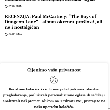
09.07.2018.
RECENZIJA: Paul McCartney: “The Boys of
Dungeon Lane” – album okrenut prošlosti, ali
ne i nostalgičan
06.06.2026.
Cijenimo vašu privatnost
Koristimo kolačiće kako bismo poboljšali vaše iskustvo
pregledavanja, posluživali personalizirane oglase ili sadržaj i
O NAMA
IMPRESSUM
UVJETI KORIŠTENJA
analizirali naš promet. Klikom na "Prihvati sve", pristajete na
našu upotrebu kolačića.