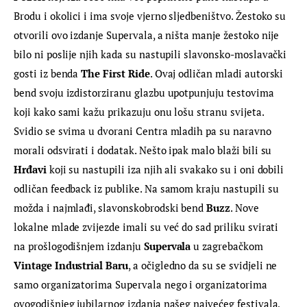
Brodu i okolici i ima svoje vjerno sljedbeništvo. Žestoko su 
otvorili ovo izdanje Supervala, a ništa manje žestoko nije 
bilo ni poslije njih kada su nastupili slavonsko-moslavački 
gosti iz benda 
The First Ride
. Ovaj odličan mladi autorski 
bend svoju izdistorziranu glazbu upotpunjuju testovima 
koji kako sami kažu prikazuju onu lošu stranu svijeta. 
Svidio se svima u dvorani Centra mladih pa su naravno 
morali odsvirati i dodatak. Nešto ipak malo blaži bili su 
Hrđavi
 koji su nastupili iza njih ali svakako su i oni dobili 
odličan feedback iz publike. Na samom kraju nastupili su 
možda i najmlađi, slavonskobrodski bend 
Buzz
. Nove 
lokalne mlade zvijezde imali su već do sad priliku svirati 
na prošlogodišnjem izdanju 
Supervala
 u zagrebačkom 
Vintage Industrial Baru
, a očigledno da su se svidjeli ne 
samo organizatorima Supervala nego i organizatorima 
ovogodišnjeg jubilarnog izdanja našeg najvećeg festivala, 