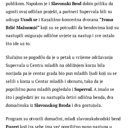
publikom. Napokon je i 
Slavonski Brod
 dobio priliku da 
ugosti ovaj odličan projekt, a partneri Supervala bili su 
udruga 
Usudi se
 i Kazališno-koncertna dvorana 
“Ivana 
Brlić Mažuranić“ 
koji su se potrudili da bendovima koji su 
nastupili osiguraju odlične uvjete za nastup i sve ostalo 
što ide uz to.
Slučajno se pogodilo da je u petak u vrijeme održavanja 
Supervala u Centru mladih na obližnjem korzu bila 
norijada pa je centar grada bio pun mladih ljudi koji su se 
selili s korza u Centar mladih i obrnuto, tako da je 
poprilično puno mladih pogledalo i 
Superval
. A imalo se 
što i pogledati jer su nastupila četiri odlična benda, dva 
domaćinska iz 
Slavonskog Broda
 i dva gostujuća.
Program su otvorili domaćini, mladi slavonskobrodski bend 
Pozeri
 koji iza sebe ima već poprilično puno nastupa u 