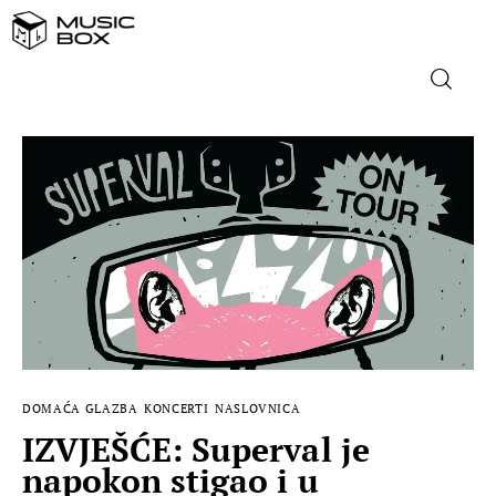
NASLOVNICA
DOMAĆA GLAZBA
STRANA GLAZBA
FILM
MUSIC BOX
DOMAĆA GLAZBA
KONCERTI
NASLOVNICA
IZVJEŠĆE: Superval je
napokon stigao i u