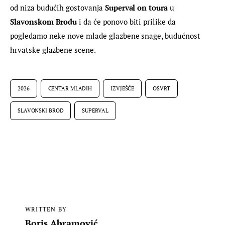
od niza budućih gostovanja 
Superval on toura 
u 
Slavonskom Brodu
 i da će ponovo biti prilike da 
pogledamo neke nove mlade glazbene snage, budućnost 
hrvatske glazbene scene.
2026
CENTAR MLADIH
IZVJEŠĆE
OSVRT
SLAVONSKI BROD
SUPERVAL
WRITTEN BY
Boris Abramović