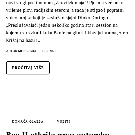
novi singl pod imenom „Zauvijek moja“! Pjesma već neko
vrijeme plovi radijskim eterom, a sada je stigao i popratni
video broj za koji je zaslužan sjajni Dinko Doringo.
„Preslušavajući jedan nekoliko godina stari session na
kojemu su svirali Luka Banić na gitari i klavijaturama, Alen
Križaj na basu i…
AUTOR
MUSIC BOX
11.05.2022.
PROČITAJ VIŠE
DOMAĆA GLAZBA
VIJESTI
Boa II otkrila prvu autorsku