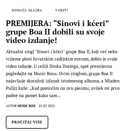
DOMAĆA GLAZBA
VIJESTI
PREMIJERA: “Sinovi i kćeri”
grupe Boa II dobili su svoje
video izdanje!
Aktualni singl "Sinovi i kćeri" grupe Boa II, koji već neko
vrijeme plovi hrvatskim radijskim eterom, dobio je svoje
video izdanje. U režiji Dinka Doringa, spot premijerno
pogledajte na Music Boxu. Ovim singlom, grupa Boa II
najavljuje skorošnji izlazak istoimenog albuma, a Mladen
Puljiz kaže: „Kad pomislim na ovu pjesmu, uvijek mi prvo
padne na pamet kako sam…
AUTOR
MUSIC BOX
01.02.2023.
PROČITAJ VIŠE