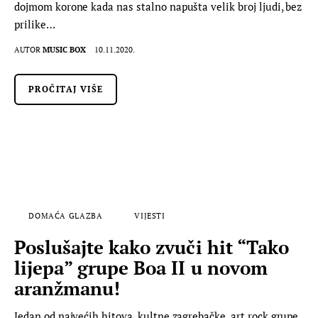
dojmom korone kada nas stalno napušta velik broj ljudi, bez
prilike…
AUTOR
MUSIC BOX
10.11.2020.
PROČITAJ VIŠE
DOMAĆA GLAZBA
VIJESTI
Poslušajte kako zvuči hit “Tako
lijepa” grupe Boa II u novom
aranžmanu!
Jedan od najvećih hitova, kultne zagrebačke, art rock grupe