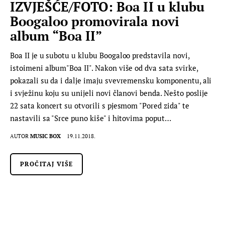
IZVJEŠĆE/FOTO: Boa II u klubu
Boogaloo promovirala novi
album “Boa II”
Boa II je u subotu u klubu Boogaloo predstavila novi,
istoimeni album"Boa II". Nakon više od dva sata svirke,
pokazali su da i dalje imaju svevremensku komponentu, ali
i svježinu koju su unijeli novi članovi benda. Nešto poslije
22 sata koncert su otvorili s pjesmom "Pored zida" te
nastavili sa "Srce puno kiše" i hitovima poput…
AUTOR
MUSIC BOX
19.11.2018.
PROČITAJ VIŠE