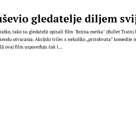
evio gledatelje diljem svi
atko, tako su gledatelji opisali film "Brzina metka" (Bullet Train)
ikendu otvaranja. Akcijski triler s nekoliko „prstohvata“ komedije
lji ovaj film uspoređuju čak i…