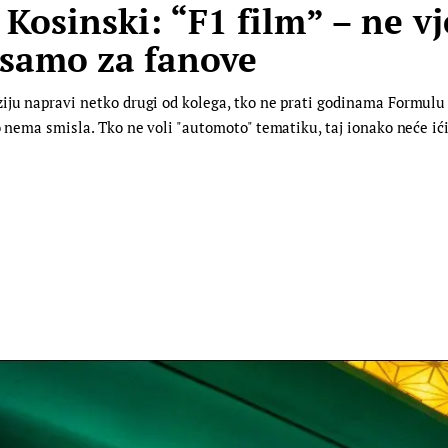
Kosinski: “F1 film” – ne v
e samo za fanove
ju napravi netko drugi od kolega, tko ne prati godinama Formulu 1 
o nema smisla. Tko ne voli "automoto" tematiku, taj ionako neće ić