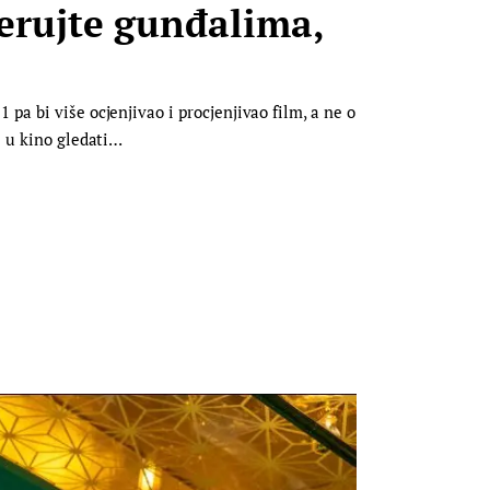
jerujte gunđalima,
pa bi više ocjenjivao i procjenjivao film, a ne o
i u kino gledati…