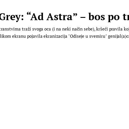
rey: “Ad Astra” – bos po t
transtvima traži svoga oca (i na neki način sebe), kršeći pravila k
likom ekranu pojavila ekranizacija "Odiseje u svemiru" genijal(a)c