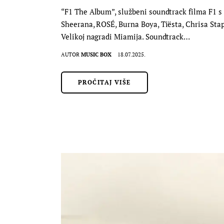
“F1 The Album”, službeni soundtrack filma F1 s 
Sheerana, ROSÉ, Burna Boya, Tiësta, Chrisa Stap
Velikoj nagradi Miamija. Soundtrack…
AUTOR
MUSIC BOX
18.07.2025.
PROČITAJ VIŠE