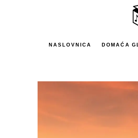
NASLOVNICA
DOMAĆA GLAZBA
STRANA GLAZBA
NASLOVNICA
DOMAĆA G
FILM
MUSIC BOX