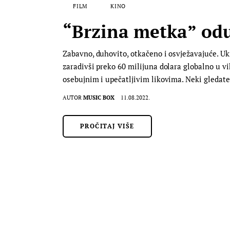
FILM
KINO
“Brzina metka” oduš
Zabavno, duhovito, otkačeno i osvježavajuće. Ukr
zaradivši preko 60 milijuna dolara globalno u v
osebujnim i upečatljivim likovima. Neki gledate
AUTOR
MUSIC BOX
11.08.2022.
PROČITAJ VIŠE