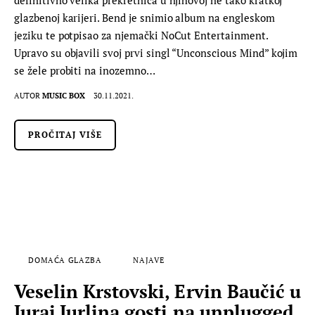
definitivno velika prekretnica u njihovoj ne tako kratkoj
glazbenoj karijeri. Bend je snimio album na engleskom
jeziku te potpisao za njemački NoCut Entertainment.
Upravo su objavili svoj prvi singl “Unconscious Mind” kojim
se žele probiti na inozemno…
AUTOR
MUSIC BOX
30.11.2021.
PROČITAJ VIŠE
DOMAĆA GLAZBA
NAJAVE
Veselin Krstovski, Ervin Baučić u
Juraj Jurlina gosti na unplugged