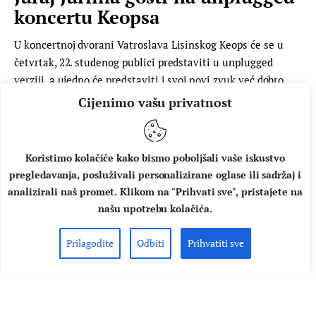
koncertu Keopsa
U koncertnoj dvorani Vatroslava Lisinskog Keops će se u
četvrtak, 22. studenog publici predstaviti u unplugged
verziji, a ujedno će predstaviti i svoj novi zvuk već dobro
poznatih pjesama među kojima su 'Od kada je otišla',
Cijenimo vašu privatnost
'Rat', 'Vjerujem u nas' ili'Keops'... Keopsu će se pridružiti i
gosti pa će cjelokupan koncert svojim izvedbama upotpuniti
operni pjevač i član ansambla Komedija, Ervin Baučić,
Koristimo kolačiće kako bismo poboljšali vaše iskustvo
pjevač, gitarist…
pregledavanja, posluživali personalizirane oglase ili sadržaj i
analizirali naš promet. Klikom na "Prihvati sve", pristajete na
AUTOR
MUSIC BOX
10.10.2018.
našu upotrebu kolačića.
PROČITAJ VIŠE
Prilagodite
Odbiti
Prihvatiti sve