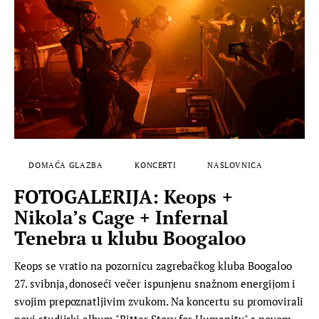
DOMAĆA GLAZBA
KONCERTI
NASLOVNICA
FOTOGALERIJA: Keops +
Nikola’s Cage + Infernal
Tenebra u klubu Boogaloo
Keops se vratio na pozornicu zagrebačkog kluba Boogaloo
27. svibnja, donoseći večer ispunjenu snažnom energijom i
svojim prepoznatljivim zvukom. Na koncertu su promovirali
novi studijski album "Bitter Story for Humanity" s novom