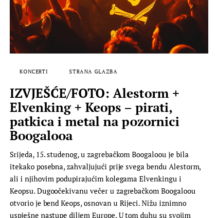
KONCERTI
STRANA GLAZBA
IZVJEŠĆE/FOTO: Alestorm +
Elvenking + Keops – pirati,
patkica i metal na pozornici
Boogalooa
Srijeda, 15. studenog, u zagrebačkom Boogaloou je bila
itekako posebna, zahvaljujući prije svega bendu Alestorm,
ali i njihovim podupirajućim kolegama Elvenkingu i
Keopsu. Dugoočekivanu večer u zagrebačkom Boogaloou
otvorio je bend Keops, osnovan u Rijeci. Nižu iznimno
uspješne nastupe diljem Europe. U tom duhu su svojim