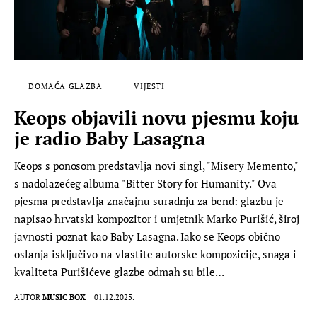
DOMAĆA GLAZBA
VIJESTI
Keops objavili novu pjesmu koju
je radio Baby Lasagna
Keops s ponosom predstavlja novi singl, "Misery Memento,"
s nadolazećeg albuma "Bitter Story for Humanity." Ova
pjesma predstavlja značajnu suradnju za bend: glazbu je
napisao hrvatski kompozitor i umjetnik Marko Purišić, široj
javnosti poznat kao Baby Lasagna. Iako se Keops obično
oslanja isključivo na vlastite autorske kompozicije, snaga i
kvaliteta Purišićeve glazbe odmah su bile…
AUTOR
MUSIC BOX
01.12.2025.