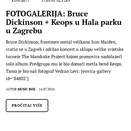
KONCERTI
STRANA GLAZBA
FOTOGALERIJA: Bruce
Dickinson + Keops u Hala parku
u Zagrebu
Bruce Dickinson, frontmen metal velikana Iron Maiden,
vratio se u Zagreb i održao koncert u sklopu velike svjetske
turneje The Mandrake Project kojom promovira nadolazeći
solo album. Predgrupa mu je bio domaći metla bend Keops.
Tamo je bio naš fotograf Vedran Levi: [envira-gallery
id="84802"]
AUTOR
MUSIC BOX
14.07.2024.
PROČITAJ VIŠE